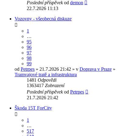
Poslední příspěvek
od
demon
22.7.2026 11:13
Vozovny - všeobecná diskuze
1
…
95
96
97
98
99
od
Petrpes
» 21.7.2026 21:42 » v
Doprava v Praze
»
Tramvajové tratě a infrastruktura
1481
Odpovědi
1363417
Zobrazení
Poslední příspěvek
od
Petrpes
21.7.2026 21:42
Škoda 15T ForCity
1
…
517