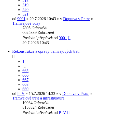
518
519
520
521
od
9001
» 20.7.2026 10:43 » v
Doprava v Praze
»
Tramvajové vozy
7805
Odpovědi
6025339
Zobrazení
Poslední příspěvek
od
9001
20.7.2026 10:43
Rekonstrukce a opravy tramvajových tratí
1
…
665
666
667
668
669
od
P_V
» 15.7.2026 14:33 » v
Doprava v Praze
»
Tramvajové tratě a infrastruktura
10034
Odpovědi
8158824
Zobrazení
Poslední příspěvek
od
P_V