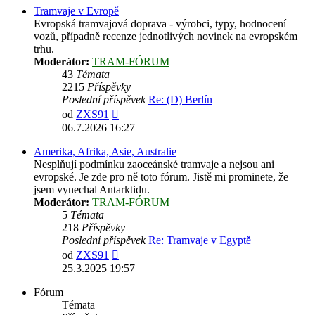
Tramvaje v Evropě
Evropská tramvajová doprava - výrobci, typy, hodnocení
vozů, případně recenze jednotlivých novinek na evropském
trhu.
Moderátor:
TRAM-FÓRUM
43
Témata
2215
Příspěvky
Poslední příspěvek
Re: (D) Berlín
Zobrazit
od
ZXS91
poslední
06.7.2026 16:27
příspěvek
Amerika, Afrika, Asie, Australie
Nesplňují podmínku zaoceánské tramvaje a nejsou ani
evropské. Je zde pro ně toto fórum. Jistě mi prominete, že
jsem vynechal Antarktidu.
Moderátor:
TRAM-FÓRUM
5
Témata
218
Příspěvky
Poslední příspěvek
Re: Tramvaje v Egyptě
Zobrazit
od
ZXS91
poslední
25.3.2025 19:57
příspěvek
Fórum
Témata