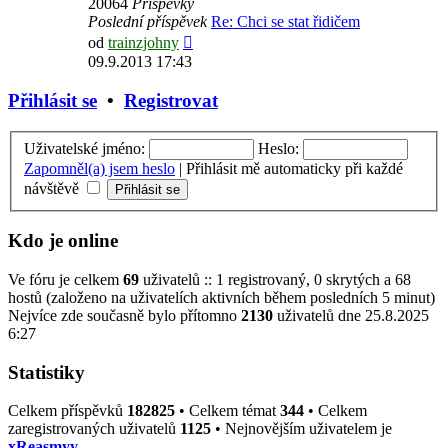
20064
Příspěvky
Poslední příspěvek
Re: Chci se stat řidičem
Zobrazit
od
trainzjohny
poslední
09.9.2013 17:43
příspěvek
Přihlásit se
•
Registrovat
Uživatelské jméno:
Heslo:
Zapomněl(a) jsem heslo
|
Přihlásit mě automaticky při každé
návštěvě
Kdo je online
Ve fóru je celkem
69
uživatelů :: 1 registrovaný, 0 skrytých a 68
hostů (založeno na uživatelích aktivních během posledních 5 minut)
Nejvíce zde současně bylo přítomno
2130
uživatelů dne 25.8.2025
6:27
Statistiky
Celkem příspěvků
182825
• Celkem témat
344
• Celkem
zaregistrovaných uživatelů
1125
• Nejnovějším uživatelem je
xReasmyy