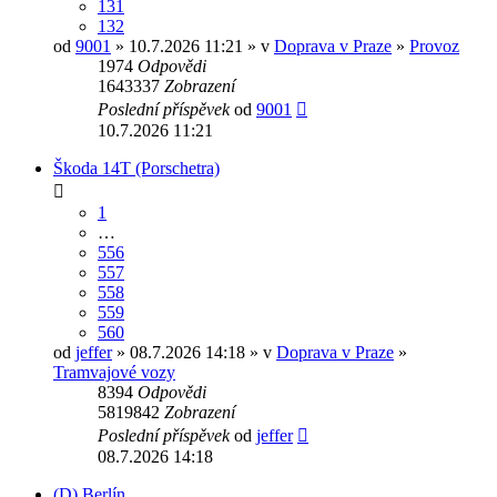
131
132
od
9001
» 10.7.2026 11:21 » v
Doprava v Praze
»
Provoz
1974
Odpovědi
1643337
Zobrazení
Poslední příspěvek
od
9001
10.7.2026 11:21
Škoda 14T (Porschetra)
1
…
556
557
558
559
560
od
jeffer
» 08.7.2026 14:18 » v
Doprava v Praze
»
Tramvajové vozy
8394
Odpovědi
5819842
Zobrazení
Poslední příspěvek
od
jeffer
08.7.2026 14:18
(D) Berlín