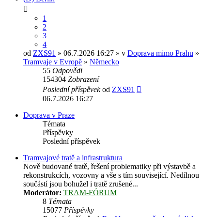
1
2
3
4
od
ZXS91
» 06.7.2026 16:27 » v
Doprava mimo Prahu
»
Tramvaje v Evropě
»
Německo
55
Odpovědi
154304
Zobrazení
Poslední příspěvek
od
ZXS91
06.7.2026 16:27
Doprava v Praze
Témata
Příspěvky
Poslední příspěvek
Tramvajové tratě a infrastruktura
Nově budované tratě, řešení problematiky při výstavbě a
rekonstrukcích, vozovny a vše s tím související. Nedílnou
součástí jsou bohužel i tratě zrušené...
Moderátor:
TRAM-FÓRUM
8
Témata
15077
Příspěvky