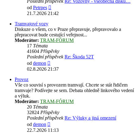
Poslední příspěvek
Re: Vozovny - všeobecná disku…
Zobrazit
od
Petrpes
poslední
21.7.2026 21:42
příspěvek
Tramvajové vozy
Diskuze o všem, co v Praze přepravuje, přepravovalo a
přepracovat bude cestující veřejnost...
Moderátor:
TRAM-FÓRUM
17
Témata
41604
Příspěvky
Poslední příspěvek
Re: Škoda 52T
Zobrazit
od
demon
poslední
02.8.2026 21:37
příspěvek
Provoz
Vše co souvisí s provozem tramvají. Chcete se stát řidičem
tramvaje? Podívejte se sem. Debata ohledně linkového vedení
a výluk.
Moderátor:
TRAM-FÓRUM
20
Témata
32824
Příspěvky
Poslední příspěvek
Re: Výluky a jiná omezení
Zobrazit
od
demon
poslední
22.7.2026 11:13
příspěvek