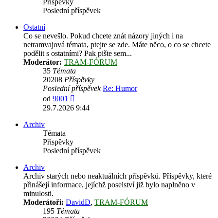
Příspěvky
Poslední příspěvek
Ostatní
Co se nevešlo. Pokud chcete znát názory jiných i na
netramvajová témata, ptejte se zde. Máte něco, o co se chcete
podělit s ostatními? Pak pište sem...
Moderátor:
TRAM-FÓRUM
35
Témata
20208
Příspěvky
Poslední příspěvek
Re: Humor
Zobrazit
od
9001
poslední
29.7.2026 9:44
příspěvek
Archiv
Témata
Příspěvky
Poslední příspěvek
Archiv
Archiv starých nebo neaktuálních příspěvků. Příspěvky, které
přinášejí informace, jejíchž poselství již bylo naplněno v
minulosti.
Moderátoři:
DavidD
,
TRAM-FÓRUM
195
Témata