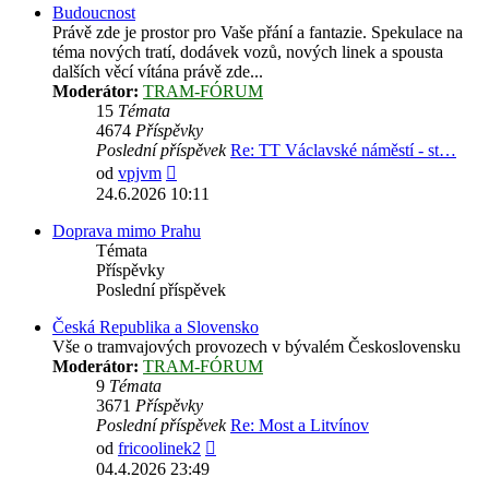
Budoucnost
Právě zde je prostor pro Vaše přání a fantazie. Spekulace na
téma nových tratí, dodávek vozů, nových linek a spousta
dalších věcí vítána právě zde...
Moderátor:
TRAM-FÓRUM
15
Témata
4674
Příspěvky
Poslední příspěvek
Re: TT Václavské náměstí - st…
Zobrazit
od
vpjvm
poslední
24.6.2026 10:11
příspěvek
Doprava mimo Prahu
Témata
Příspěvky
Poslední příspěvek
Česká Republika a Slovensko
Vše o tramvajových provozech v bývalém Československu
Moderátor:
TRAM-FÓRUM
9
Témata
3671
Příspěvky
Poslední příspěvek
Re: Most a Litvínov
Zobrazit
od
fricoolinek2
poslední
04.4.2026 23:49
příspěvek