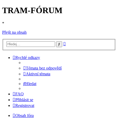
TRAM-FÓRUM
*
Přejít na obsah
Pokročilé
Hledat
hledání
Rychlé odkazy
Témata bez odpovědí
Aktivní témata
Hledat
FAQ
Přihlásit se
Registrovat
Obsah fóra