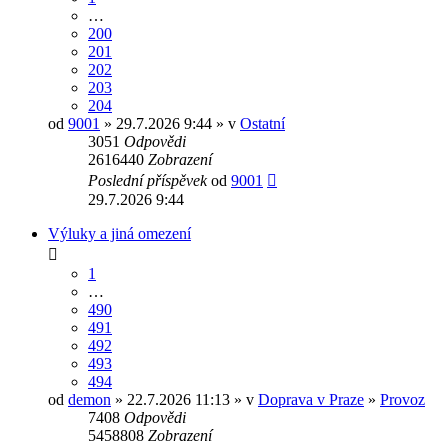
…
200
201
202
203
204
od
9001
» 29.7.2026 9:44 » v
Ostatní
3051
Odpovědi
2616440
Zobrazení
Poslední příspěvek
od
9001
29.7.2026 9:44
Výluky a jiná omezení
1
…
490
491
492
493
494
od
demon
» 22.7.2026 11:13 » v
Doprava v Praze
»
Provoz
7408
Odpovědi
5458808
Zobrazení