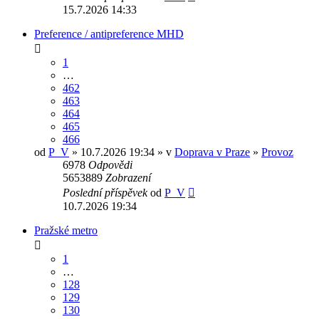
15.7.2026 14:33
Preference / antipreference MHD
1
…
462
463
464
465
466
od
P_V
» 10.7.2026 19:34 » v
Doprava v Praze
»
Provoz
6978
Odpovědi
5653889
Zobrazení
Poslední příspěvek
od
P_V
10.7.2026 19:34
Pražské metro
1
…
128
129
130