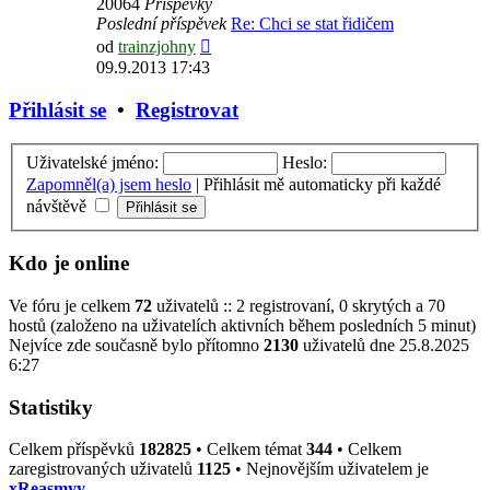
20064
Příspěvky
Poslední příspěvek
Re: Chci se stat řidičem
Zobrazit
od
trainzjohny
poslední
09.9.2013 17:43
příspěvek
Přihlásit se
•
Registrovat
Uživatelské jméno:
Heslo:
Zapomněl(a) jsem heslo
|
Přihlásit mě automaticky při každé
návštěvě
Kdo je online
Ve fóru je celkem
72
uživatelů :: 2 registrovaní, 0 skrytých a 70
hostů (založeno na uživatelích aktivních během posledních 5 minut)
Nejvíce zde současně bylo přítomno
2130
uživatelů dne 25.8.2025
6:27
Statistiky
Celkem příspěvků
182825
• Celkem témat
344
• Celkem
zaregistrovaných uživatelů
1125
• Nejnovějším uživatelem je
xReasmyy