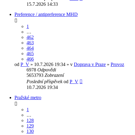
15.7.2026 14:33
Preference / antipreference MHD
1
…
462
463
464
465
466
od
P_V
» 10.7.2026 19:34 » v
Doprava v Praze
»
Provoz
6978
Odpovědi
5653793
Zobrazení
Poslední příspěvek
od
P_V
10.7.2026 19:34
Pražské metro
1
…
128
129
130