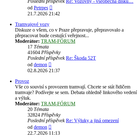
Poslední příspěvek
Re: Vozovny - všeobecná disku…
Zobrazit
od
Petrpes
poslední
21.7.2026 21:42
příspěvek
Tramvajové vozy
Diskuze o všem, co v Praze přepravuje, přepravovalo a
přepracovat bude cestující veřejnost...
Moderátor:
TRAM-FÓRUM
17
Témata
41604
Příspěvky
Poslední příspěvek
Re: Škoda 52T
Zobrazit
od
demon
poslední
02.8.2026 21:37
příspěvek
Provoz
Vše co souvisí s provozem tramvají. Chcete se stát řidičem
tramvaje? Podívejte se sem. Debata ohledně linkového vedení
a výluk.
Moderátor:
TRAM-FÓRUM
20
Témata
32824
Příspěvky
Poslední příspěvek
Re: Výluky a jiná omezení
Zobrazit
od
demon
poslední
22.7.2026 11:13
příspěvek