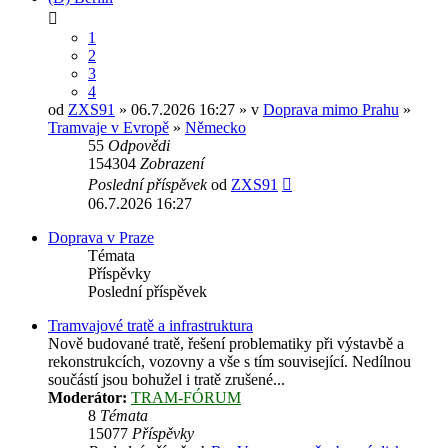
1
2
3
4
od
ZXS91
» 06.7.2026 16:27 » v
Doprava mimo Prahu
»
Tramvaje v Evropě
»
Německo
55
Odpovědi
154304
Zobrazení
Poslední příspěvek
od
ZXS91
06.7.2026 16:27
Doprava v Praze
Témata
Příspěvky
Poslední příspěvek
Tramvajové tratě a infrastruktura
Nově budované tratě, řešení problematiky při výstavbě a
rekonstrukcích, vozovny a vše s tím související. Nedílnou
součástí jsou bohužel i tratě zrušené...
Moderátor:
TRAM-FÓRUM
8
Témata
15077
Příspěvky