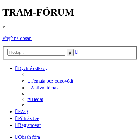
TRAM-FÓRUM
*
Přejít na obsah
Pokročilé
Hledat
hledání
Rychlé odkazy
Témata bez odpovědí
Aktivní témata
Hledat
FAQ
Přihlásit se
Registrovat
Obsah fóra