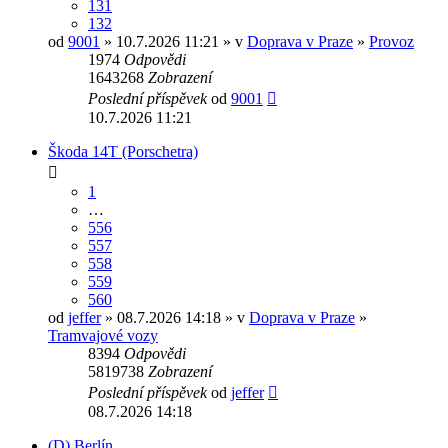
131
132
od
9001
» 10.7.2026 11:21 » v
Doprava v Praze
»
Provoz
1974
Odpovědi
1643268
Zobrazení
Poslední příspěvek
od
9001
10.7.2026 11:21
Škoda 14T (Porschetra)
1
…
556
557
558
559
560
od
jeffer
» 08.7.2026 14:18 » v
Doprava v Praze
»
Tramvajové vozy
8394
Odpovědi
5819738
Zobrazení
Poslední příspěvek
od
jeffer
08.7.2026 14:18
(D) Berlín