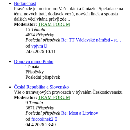
Budoucnost
Právě zde je prostor pro Vaše přání a fantazie. Spekulace na
téma nových tratí, dodávek vozů, nových linek a spousta
dalších věcí vítána právě zde...
Moderátor:
TRAM-FÓRUM
15
Témata
4674
Příspěvky
Poslední příspěvek
Re: TT Václavské náměstí - st…
Zobrazit
od
vpjvm
poslední
24.6.2026 10:11
příspěvek
Doprava mimo Prahu
Témata
Příspěvky
Poslední příspěvek
Česká Republika a Slovensko
Vše o tramvajových provozech v bývalém Československu
Moderátor:
TRAM-FÓRUM
9
Témata
3671
Příspěvky
Poslední příspěvek
Re: Most a Litvínov
Zobrazit
od
fricoolinek2
poslední
04.4.2026 23:49
příspěvek