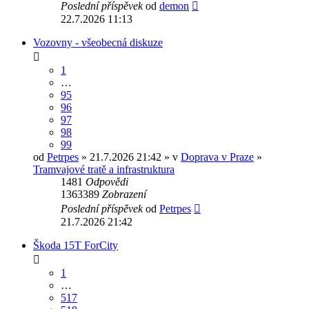
Poslední příspěvek
od
demon
22.7.2026 11:13
Vozovny - všeobecná diskuze
1
…
95
96
97
98
99
od
Petrpes
» 21.7.2026 21:42 » v
Doprava v Praze
»
Tramvajové tratě a infrastruktura
1481
Odpovědi
1363389
Zobrazení
Poslední příspěvek
od
Petrpes
21.7.2026 21:42
Škoda 15T ForCity
1
…
517