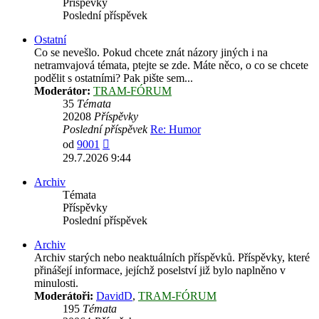
Příspěvky
Poslední příspěvek
Ostatní
Co se nevešlo. Pokud chcete znát názory jiných i na
netramvajová témata, ptejte se zde. Máte něco, o co se chcete
podělit s ostatními? Pak pište sem...
Moderátor:
TRAM-FÓRUM
35
Témata
20208
Příspěvky
Poslední příspěvek
Re: Humor
Zobrazit
od
9001
poslední
29.7.2026 9:44
příspěvek
Archiv
Témata
Příspěvky
Poslední příspěvek
Archiv
Archiv starých nebo neaktuálních příspěvků. Příspěvky, které
přinášejí informace, jejíchž poselství již bylo naplněno v
minulosti.
Moderátoři:
DavidD
,
TRAM-FÓRUM
195
Témata