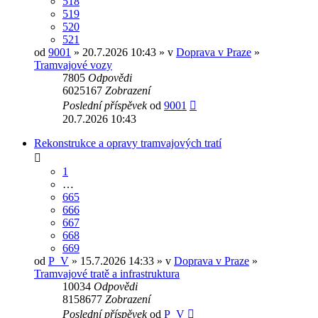
518
519
520
521
od
9001
» 20.7.2026 10:43 » v
Doprava v Praze
»
Tramvajové vozy
7805
Odpovědi
6025167
Zobrazení
Poslední příspěvek
od
9001
20.7.2026 10:43
Rekonstrukce a opravy tramvajových tratí
1
…
665
666
667
668
669
od
P_V
» 15.7.2026 14:33 » v
Doprava v Praze
»
Tramvajové tratě a infrastruktura
10034
Odpovědi
8158677
Zobrazení
Poslední příspěvek
od
P_V