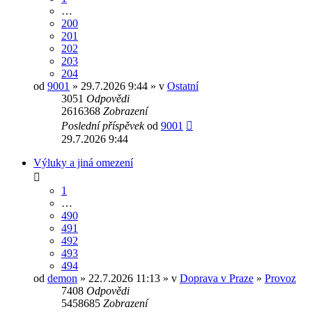
…
200
201
202
203
204
od
9001
» 29.7.2026 9:44 » v
Ostatní
3051
Odpovědi
2616368
Zobrazení
Poslední příspěvek
od
9001
29.7.2026 9:44
Výluky a jiná omezení
1
…
490
491
492
493
494
od
demon
» 22.7.2026 11:13 » v
Doprava v Praze
»
Provoz
7408
Odpovědi
5458685
Zobrazení