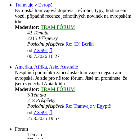
Tramvaje v Evropě
Evropská tramvajová doprava - výrobci, typy, hodnocení
vozů, případně recenze jednotlivých novinek na evropském
trhu.
Moderátor:
TRAM-FÓRUM
43
Témata
2215
Příspěvky
Poslední příspěvek
Re: (D) Berlín
Zobrazit
od
ZXS91
poslední
06.7.2026 16:27
příspěvek
Amerika, Afrika, Asie, Australie
Nesplňují podmínku zaoceánské tramvaje a nejsou ani
evropské. Je zde pro ně toto fórum. Jistě mi prominete, že
jsem vynechal Antarktidu.
Moderátor:
TRAM-FÓRUM
5
Témata
218
Příspěvky
Poslední příspěvek
Re: Tramvaje v Egyptě
Zobrazit
od
ZXS91
poslední
25.3.2025 19:57
příspěvek
Fórum
Témata