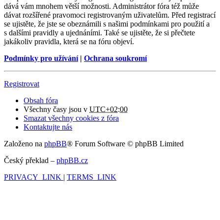
dává vám mnohem větší možnosti. Administrátor fóra též může
dávat rozšířené pravomoci registrovaným uživatelům. Před registrací
se ujistěte, že jste se obeznámili s našimi podmínkami pro použití a
s dalšími pravidly a ujednáními. Také se ujistěte, že si přečtete
jakákoliv pravidla, která se na fóru objeví.
Podmínky pro užívání
|
Ochrana soukromí
Registrovat
Obsah fóra
Všechny časy jsou v
UTC+02:00
Smazat všechny cookies z fóra
Kontaktujte nás
Založeno na
phpBB
® Forum Software © phpBB Limited
Český překlad –
phpBB.cz
PRIVACY_LINK
|
TERMS_LINK