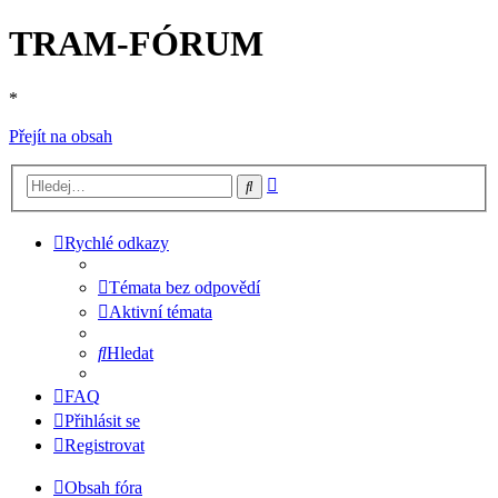
TRAM-FÓRUM
*
Přejít na obsah
Pokročilé
Hledat
hledání
Rychlé odkazy
Témata bez odpovědí
Aktivní témata
Hledat
FAQ
Přihlásit se
Registrovat
Obsah fóra