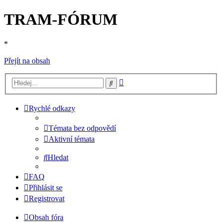
TRAM-FÓRUM
*
Přejít na obsah
Pokročilé
Hledat
hledání
Rychlé odkazy
Témata bez odpovědí
Aktivní témata
Hledat
FAQ
Přihlásit se
Registrovat
Obsah fóra