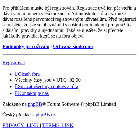
Pro přihlášení musíte být registrován. Registrace trvá jen pár vteřin a
dává vám mnohem větší možnosti. Administrátor fóra též může
dávat rozšířené pravomoci registrovaným uživatelům. Před registrací
se ujistěte, že jste se obeznámili s našimi podmínkami pro použití a
s dalšími pravidly a ujednáními. Také se ujistěte, že si přečtete
jakákoliv pravidla, která se na fóru objeví.
Podmínky pro užívání
|
Ochrana soukromí
Registrovat
Obsah fóra
Všechny časy jsou v
UTC+02:00
Smazat všechny cookies z fóra
Kontaktujte nás
Založeno na
phpBB
® Forum Software © phpBB Limited
Český překlad –
phpBB.cz
PRIVACY_LINK
|
TERMS_LINK