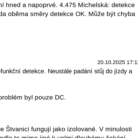
ní hned a napoprvé. 4.475 Michelská: detekce
da oběma směry detekce OK. Může být chyba
20.10.2025 17:1
unkční detekce. Neustále padání stůj do jízdy a
 problém byl pouze DC.
Štvanici fungují jako izolované. V minulosti
vedlo to mimo jiné k velmi dlouhému čekání