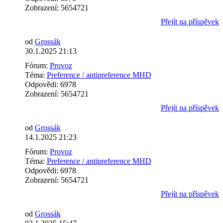
Zobrazení:
5654721
Přejít na příspěvek
od
Grossák
30.1.2025 21:13
Fórum:
Provoz
Téma:
Preference / antipreference MHD
Odpovědi:
6978
Zobrazení:
5654721
Přejít na příspěvek
od
Grossák
14.1.2025 21:23
Fórum:
Provoz
Téma:
Preference / antipreference MHD
Odpovědi:
6978
Zobrazení:
5654721
Přejít na příspěvek
od
Grossák