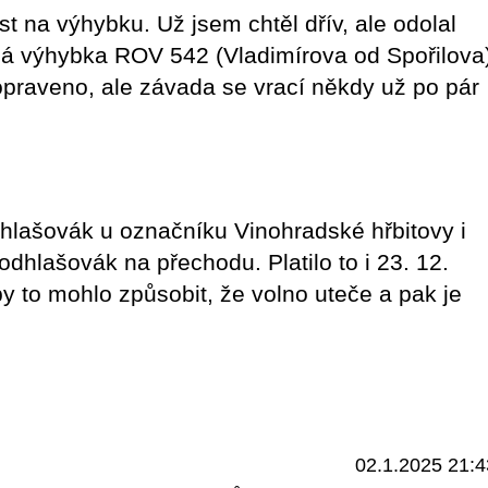
st na výhybku. Už jsem chtěl dřív, ale odolal
aná výhybka ROV 542 (Vladimírova od Spořilova
opraveno, ale závada se vrací někdy už po pár
hlašovák u označníku Vinohradské hřbitovy i
dhlašovák na přechodu. Platilo to i 23. 12.
by to mohlo způsobit, že volno uteče a pak je
02.1.2025 21:4