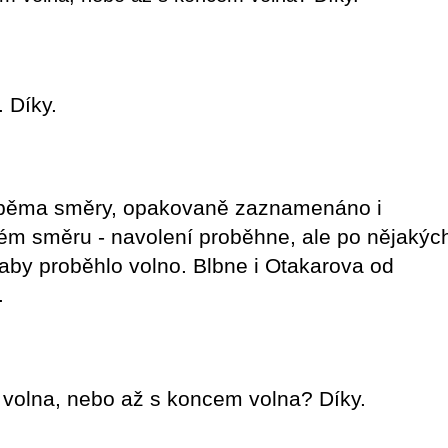
 Díky.
oběma směry, opakovaně zaznamenáno i
ém směru - navolení proběhne, ale po nějakýc
 aby proběhlo volno. Blbne i Otakarova od
.
 volna, nebo až s koncem volna? Díky.