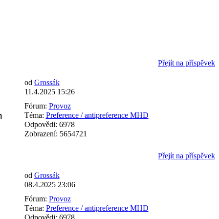
Přejít na příspěvek
od
Grossák
11.4.2025 15:26
Fórum:
Provoz
h
Téma:
Preference / antipreference MHD
Odpovědi:
6978
Zobrazení:
5654721
Přejít na příspěvek
od
Grossák
08.4.2025 23:06
Fórum:
Provoz
Téma:
Preference / antipreference MHD
Odpovědi:
6978