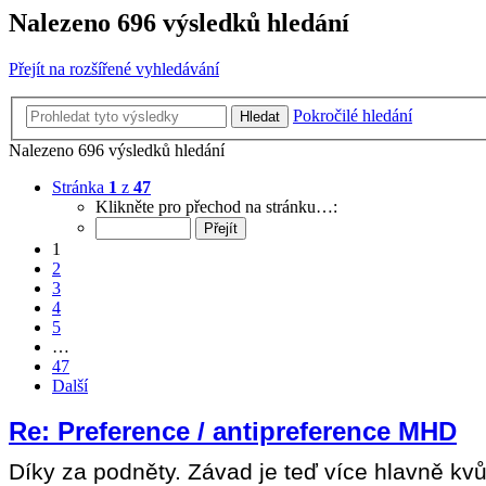
Nalezeno 696 výsledků hledání
Přejít na rozšířené vyhledávání
Pokročilé hledání
Hledat
Nalezeno 696 výsledků hledání
Stránka
1
z
47
Klikněte pro přechod na stránku…:
1
2
3
4
5
…
47
Další
Re: Preference / antipreference MHD
Díky za podněty. Závad je teď více hlavně kvů