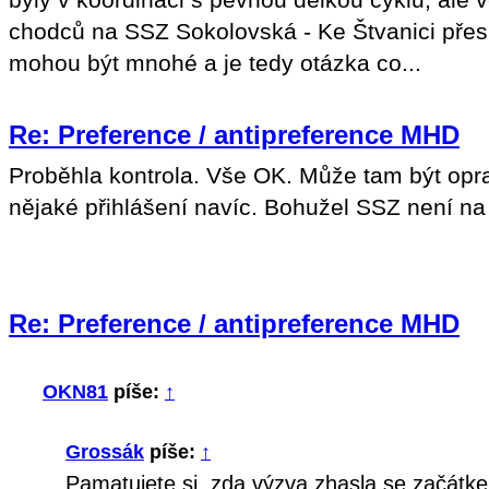
chodců na SSZ Sokolovská - Ke Štvanici přes 
mohou být mnohé a je tedy otázka co...
Re: Preference / antipreference MHD
Proběhla kontrola. Vše OK. Může tam být opr
nějaké přihlášení navíc. Bohužel SSZ není na
Re: Preference / antipreference MHD
OKN81
píše:
↑
Grossák
píše:
↑
Pamatujete si, zda výzva zhasla se začátk