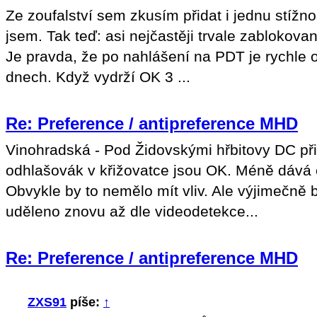
Ze zoufalství sem zkusím přidat i jednu stížno
jsem. Tak teď: asi nejčastěji trvale zablokov
Je pravda, že po nahlášení na PDT je rychle 
dnech. Když vydrží OK 3 ...
Re: Preference / antipreference MHD
Vinohradská - Pod Židovskými hřbitovy DC při
odhlašovák v křižovatce jsou OK. Méně dává o
Obvykle by to nemělo mít vliv. Ale výjimečně 
uděleno znovu až dle videodetekce...
Re: Preference / antipreference MHD
ZXS91
píše:
↑