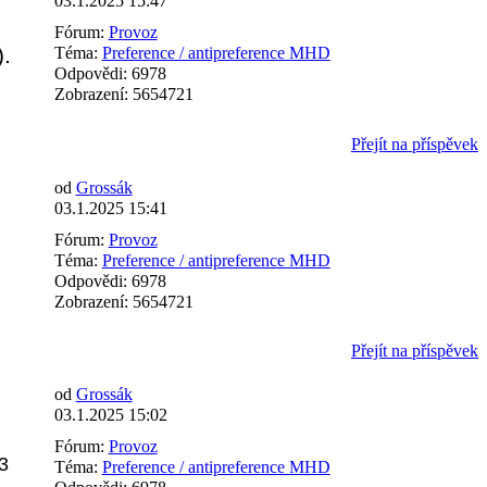
03.1.2025 15:47
Fórum:
Provoz
).
Téma:
Preference / antipreference MHD
Odpovědi:
6978
Zobrazení:
5654721
Přejít na příspěvek
od
Grossák
03.1.2025 15:41
Fórum:
Provoz
Téma:
Preference / antipreference MHD
Odpovědi:
6978
Zobrazení:
5654721
Přejít na příspěvek
od
Grossák
03.1.2025 15:02
Fórum:
Provoz
3
Téma:
Preference / antipreference MHD