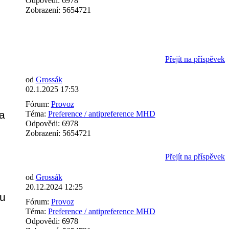
Odpovědi:
6978
Zobrazení:
5654721
Přejít na příspěvek
od
Grossák
02.1.2025 17:53
Fórum:
Provoz
a
Téma:
Preference / antipreference MHD
Odpovědi:
6978
Zobrazení:
5654721
Přejít na příspěvek
od
Grossák
20.12.2024 12:25
ou
Fórum:
Provoz
Téma:
Preference / antipreference MHD
Odpovědi:
6978