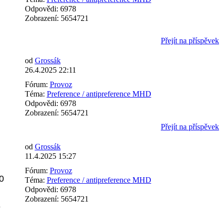
Odpovědi:
6978
Zobrazení:
5654721
Přejít na příspěvek
od
Grossák
26.4.2025 22:11
Fórum:
Provoz
Téma:
Preference / antipreference MHD
Odpovědi:
6978
Zobrazení:
5654721
Přejít na příspěvek
od
Grossák
11.4.2025 15:27
Fórum:
Provoz
0
Téma:
Preference / antipreference MHD
Odpovědi:
6978
Zobrazení:
5654721
6