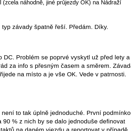
 (zcela náhodně, jiné průjezdy OK) na Nádraží
 typ závady špatně řeší. Předám. Díky.
 DC. Problém se poprvé vyskytl už před lety a
 rád za info s přesným časem a směrem. Závad
řijede na místo a je vše OK. Vede v patrnosti.
 není to tak úplně jednoduché. První podmínk
Na 90 % z nich by se dalo jednoduše definovat
taktů na daném vjezdu a reportovat v případě