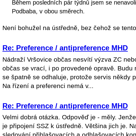
Během posledních pár týdnů jsem se nenavolil
Podbaba, v obou směrech.
Není bohužel na ústředně, bez čehož se tento
Re: Preference / antipreference MHD
Nádraží Vršovice občas nesvítí výzva ZC nebo
občas se vrací, i po provedené opravě. Budu
se špatně se odhaluje, protože servis někdy p
Na řízení a preferenci nemá v...
Re: Preference / antipreference MHD
Velmi dobrá otázka. Odpověď je - měly. Jenže
je připojení SSZ k ústředně. Většina jich je. 
sledování přihlašovacích a odhlašovacích kon