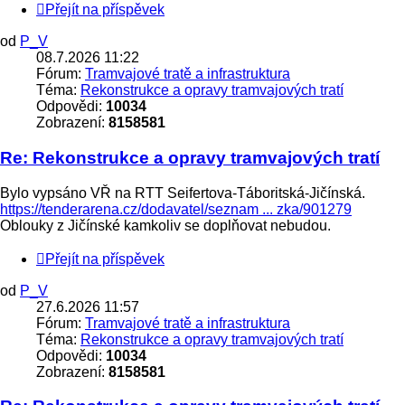
Přejít na příspěvek
od
P_V
08.7.2026 11:22
Fórum:
Tramvajové tratě a infrastruktura
Téma:
Rekonstrukce a opravy tramvajových tratí
Odpovědi:
10034
Zobrazení:
8158581
Re: Rekonstrukce a opravy tramvajových tratí
Bylo vypsáno VŘ na RTT Seifertova-Táboritská-Jičínská.
https://tenderarena.cz/dodavatel/seznam ... zka/901279
Oblouky z Jičínské kamkoliv se doplňovat nebudou.
Přejít na příspěvek
od
P_V
27.6.2026 11:57
Fórum:
Tramvajové tratě a infrastruktura
Téma:
Rekonstrukce a opravy tramvajových tratí
Odpovědi:
10034
Zobrazení:
8158581