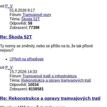
od
P_V
01.8.2026 9:17
Fórum:
Tramvajové vozy
Téma:
Škoda 52T
Odpovědi:
58
Zobrazení:
77398
Re: Škoda 52T
Ty normy se změnily, nebo se přišlo na to, že tak přísné
nejsou?
Přejít na příspěvek
od
P_V
15.7.2026 14:33
Fórum:
Tramvajové tratě a infrastruktura
Téma:
Rekonstrukce a opravy tramvajových tratí
Odpovědi:
10034
Zobrazení:
8158581
Re: Rekonstrukce a opravy tramvajových tratí