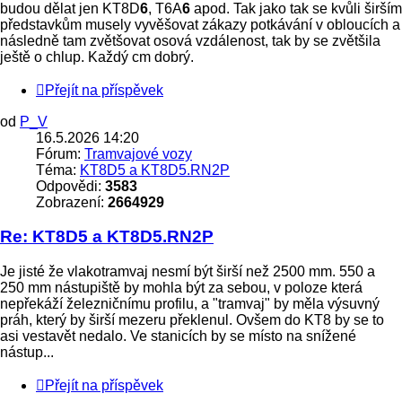
budou dělat jen KT8D
6
, T6A
6
apod. Tak jako tak se kvůli širším
představkům musely vyvěšovat zákazy potkávání v obloucích a
následně tam zvětšovat osová vzdálenost, tak by se zvětšila
ještě o chlup. Každý cm dobrý.
Přejít na příspěvek
od
P_V
16.5.2026 14:20
Fórum:
Tramvajové vozy
Téma:
KT8D5 a KT8D5.RN2P
Odpovědi:
3583
Zobrazení:
2664929
Re: KT8D5 a KT8D5.RN2P
Je jisté že vlakotramvaj nesmí být širší než 2500 mm. 550 a
250 mm nástupiště by mohla být za sebou, v poloze která
nepřekáží železničnímu profilu, a "tramvaj" by měla výsuvný
práh, který by širší mezeru překlenul. Ovšem do KT8 by se to
asi vestavět nedalo. Ve stanicích by se místo na snížené
nástup...
Přejít na příspěvek