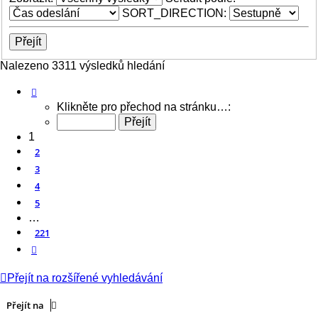
SORT_DIRECTION:
Nalezeno 3311 výsledků hledání
Stránka
1
z
221
Klikněte pro přechod na stránku…:
1
2
3
4
5
…
221
Další
Přejít na rozšířené vyhledávání
Přejít na