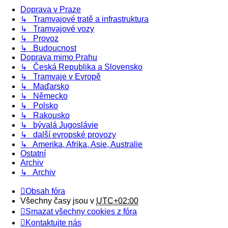
Doprava v Praze
↳ Tramvajové tratě a infrastruktura
↳ Tramvajové vozy
↳ Provoz
↳ Budoucnost
Doprava mimo Prahu
↳ Česká Republika a Slovensko
↳ Tramvaje v Evropě
↳ Maďarsko
↳ Německo
↳ Polsko
↳ Rakousko
↳ bývalá Jugoslávie
↳ další evropské provozy
↳ Amerika, Afrika, Asie, Australie
Ostatní
Archiv
↳ Archiv
Obsah fóra
Všechny časy jsou v
UTC+02:00
Smazat všechny cookies z fóra
Kontaktujte nás