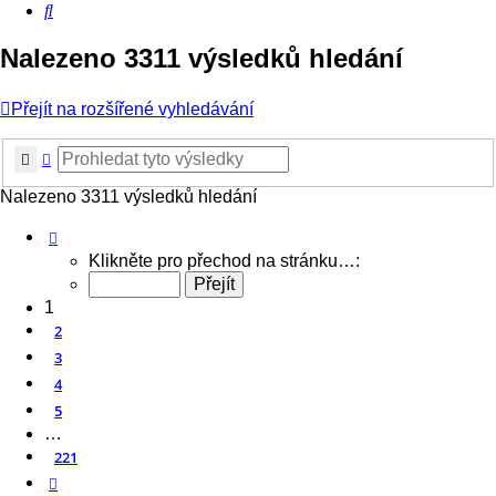
Hledat
Nalezeno 3311 výsledků hledání
Přejít na rozšířené vyhledávání
Hledat
Pokročilé hledání
Nalezeno 3311 výsledků hledání
Stránka
1
z
221
Klikněte pro přechod na stránku…:
1
2
3
4
5
…
221
Další