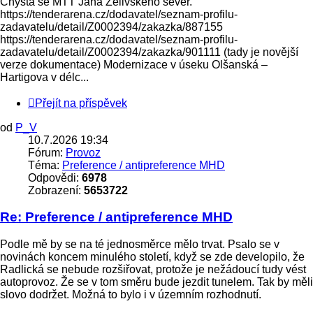
Chystá se MTT Jana Želivského sever.
https://tenderarena.cz/dodavatel/seznam-profilu-
zadavatelu/detail/Z0002394/zakazka/887155
https://tenderarena.cz/dodavatel/seznam-profilu-
zadavatelu/detail/Z0002394/zakazka/901111 (tady je novější
verze dokumentace) Modernizace v úseku Olšanská –
Hartigova v délc...
Přejít na příspěvek
od
P_V
10.7.2026 19:34
Fórum:
Provoz
Téma:
Preference / antipreference MHD
Odpovědi:
6978
Zobrazení:
5653722
Re: Preference / antipreference MHD
Podle mě by se na té jednosměrce mělo trvat. Psalo se v
novinách koncem minulého století, když se zde developilo, že
Radlická se nebude rozšiřovat, protože je nežádoucí tudy vést
autoprovoz. Že se v tom směru bude jezdit tunelem. Tak by měli
slovo dodržet. Možná to bylo i v územním rozhodnutí.