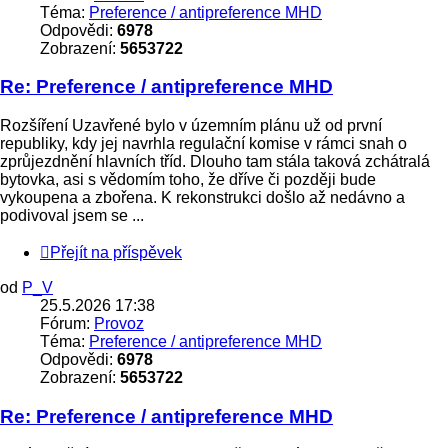
Téma:
Preference / antipreference MHD
Odpovědi:
6978
Zobrazení:
5653722
Re: Preference / antipreference MHD
Rozšíření Uzavřené bylo v územním plánu už od první
republiky, kdy jej navrhla regulační komise v rámci snah o
zprůjezdnění hlavních tříd. Dlouho tam stála taková zchátralá
bytovka, asi s vědomím toho, že dříve či později bude
vykoupena a zbořena. K rekonstrukci došlo až nedávno a
podivoval jsem se ...
Přejít na příspěvek
od
P_V
25.5.2026 17:38
Fórum:
Provoz
Téma:
Preference / antipreference MHD
Odpovědi:
6978
Zobrazení:
5653722
Re: Preference / antipreference MHD