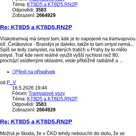
Téma:
KT8D5 a KT8D5.RN2P
Odpovědi:
3583
Zobrazení:
2664929
Re: KT8D5 a KT8D5.RN2P
Vlakotramvaj má smysl tam, kde je to napojené na tramvajovou
síť. Čelákovice - Brandýs je daleko, takže to tam smysl nemá...
Spíš se tedy zamyslet, na kterých tratích u Prahy by to mělo
smysl. Trať kde není reálné využít vyšší rychlost než 80,
prochází osídlenými oblastmi, vede přibližně radiálně a ...
Přejít na příspěvek
od
P_V
16.5.2026 19:44
Fórum:
Tramvajové vozy
Téma:
KT8D5 a KT8D5.RN2P
Odpovědi:
3583
Zobrazení:
2664929
Re: KT8D5 a KT8D5.RN2P
Možná je škoda, že v ČKD tehdy nebouchli do stolu, že se