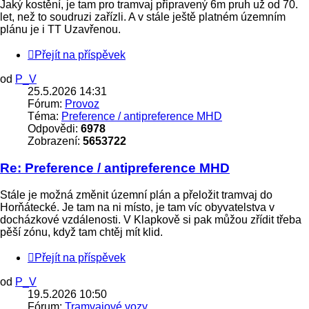
Jaký kostění, je tam pro tramvaj připravený 6m pruh už od 70.
let, než to soudruzi zařízli. A v stále ještě platném územním
plánu je i TT Uzavřenou.
Přejít na příspěvek
od
P_V
25.5.2026 14:31
Fórum:
Provoz
Téma:
Preference / antipreference MHD
Odpovědi:
6978
Zobrazení:
5653722
Re: Preference / antipreference MHD
Stále je možná změnit územní plán a přeložit tramvaj do
Horňátecké. Je tam na ni místo, je tam víc obyvatelstva v
docházkové vzdálenosti. V Klapkově si pak můžou zřídit třeba
pěší zónu, když tam chtěj mít klid.
Přejít na příspěvek
od
P_V
19.5.2026 10:50
Fórum:
Tramvajové vozy