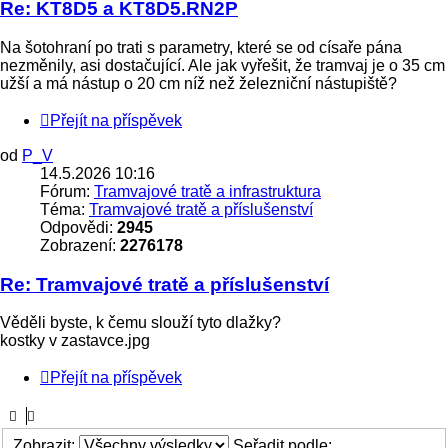
Re: KT8D5 a KT8D5.RN2P
Na šotohraní po trati s parametry, které se od císaře pána
nezměnily, asi dostačující. Ale jak vyřešit, že tramvaj je o 35 cm
užší a má nástup o 20 cm níž než železniční nástupiště?
Přejít na příspěvek
od
P_V
14.5.2026 10:16
Fórum:
Tramvajové tratě a infrastruktura
Téma:
Tramvajové tratě a příslušenství
Odpovědi:
2945
Zobrazení:
2276178
Re: Tramvajové tratě a příslušenství
Věděli byste, k čemu slouží tyto dlažky?
kostky v zastavce.jpg
Přejít na příspěvek
Zobrazit:
Seřadit podle: