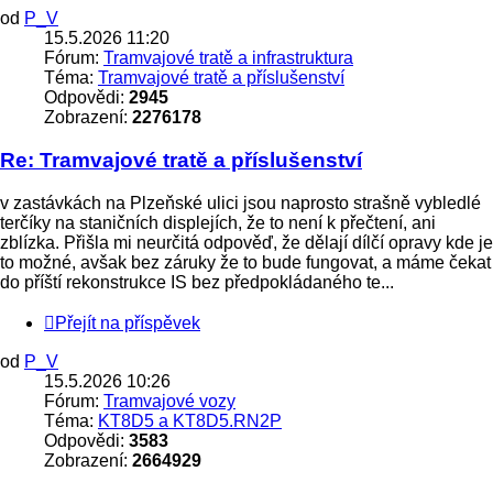
od
P_V
15.5.2026 11:20
Fórum:
Tramvajové tratě a infrastruktura
Téma:
Tramvajové tratě a příslušenství
Odpovědi:
2945
Zobrazení:
2276178
Re: Tramvajové tratě a příslušenství
v zastávkách na Plzeňské ulici jsou naprosto strašně vybledlé
terčíky na staničních displejích, že to není k přečtení, ani
zblízka. Přišla mi neurčitá odpověď, že dělají dílčí opravy kde je
to možné, avšak bez záruky že to bude fungovat, a máme čekat
do příští rekonstrukce IS bez předpokládaného te...
Přejít na příspěvek
od
P_V
15.5.2026 10:26
Fórum:
Tramvajové vozy
Téma:
KT8D5 a KT8D5.RN2P
Odpovědi:
3583
Zobrazení:
2664929