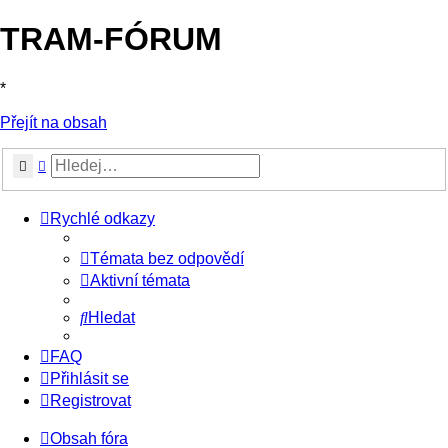
TRAM-FÓRUM
*
Přejít na obsah
Hledat
Pokročilé hledání
Rychlé odkazy
Témata bez odpovědí
Aktivní témata
Hledat
FAQ
Přihlásit se
Registrovat
Obsah fóra