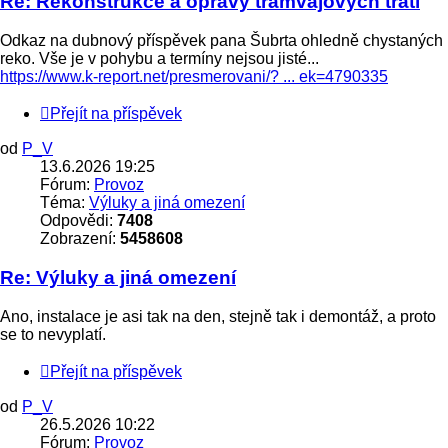
Re: Rekonstrukce a opravy tramvajových tratí
Odkaz na dubnový příspěvek pana Šubrta ohledně chystaných
reko. Vše je v pohybu a termíny nejsou jisté...
https://www.k-report.net/presmerovani/? ... ek=4790335
Přejít na příspěvek
od
P_V
13.6.2026 19:25
Fórum:
Provoz
Téma:
Výluky a jiná omezení
Odpovědi:
7408
Zobrazení:
5458608
Re: Výluky a jiná omezení
Ano, instalace je asi tak na den, stejně tak i demontáž, a proto
se to nevyplatí.
Přejít na příspěvek
od
P_V
26.5.2026 10:22
Fórum:
Provoz