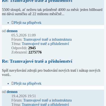
Re: Tramvajové tratě a příslušenství
5500 sloupů, ať nežeru tak průměrně 4000 za měsíc jeden billboard
mi dává sumičku až 22 milionu měsíčně...
Přejít na příspěvek
od
demon
05.5.2026 11:09
Fórum:
Tramvajové tratě a infrastruktura
Téma:
Tramvajové tratě a příslušenství
Odpovědi:
2945
Zobrazení:
2275776
Re: Tramvajové tratě a příslušenství
Spíš navyšování zdrojů pro budování nových tratí i nákup nových
vozů..
Přejít na příspěvek
od
demon
19.4.2026 19:51
Fórum:
Tramvajové tratě a infrastruktura
Téma:
Tramvajové tratě a příslušenství