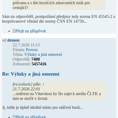
průvanu a s tím hrozících zdravotních rizik pro
cestující?
Sám sis odpověděl, protipožární předpisy tedy norma EN 45545-2 a
bezprůvanové větrání dle normy ČSN EN 14750...
Přejít na příspěvek
od
demon
22.7.2026 11:13
Fórum:
Provoz
Téma:
Výluky a jiná omezení
Odpovědi:
7408
Zobrazení:
5457416
Re: Výluky a jiná omezení
fricoolinek2
píše:
↑
21.7.2026 22:01
...směrem na Vltavskou by šlo zajet k areálu ČLTK a
tam se otočit v úvrati.
Jj, tohle je úplně ideální místo pro otáčení busů...
Přejít na příspěvek