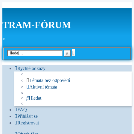
TRAM-FÓRUM
*
Pokročilé
Hledat
hledání
Rychlé odkazy
Témata bez odpovědí
Aktivní témata
Hledat
FAQ
Přihlásit se
Registrovat