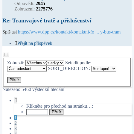
Odpovědi:
2945
Zobrazení:
2275776
Re: Tramvajové tratě a příslušenství
Spíš asi
https://www.dpp.cz/kontakt/kontaktni-fo ... y-bus-tram
Přejít na příspěvek
Zobrazit:
Seřadit podle:
SORT_DIRECTION:
Nalezeno 5460 výsledků hledání
Stránka
1
Klikněte pro přechod na stránku…:
z
364
1
2
3
4