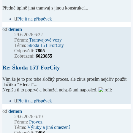
Předně úplně jiná tramvaj s jinou konstrukcí...
Přejít na příspěvek
od
demon
29.6.2026 6:22
Fórum:
Tramvajové vozy
Téma:
Škoda 15T ForCity
Odpovědi:
7805
Zobrazení:
6023855
Re: Škoda 15T ForCity
Vim že je to pro tebe složitý proces, ale zkus prosím nejdřív použít
tlačítko "Hledat"...
Nepíšu ti to poprvé a bohužel nejspíš ani naposled.
Přejít na příspěvek
od
demon
29.6.2026 6:19
Fórum:
Provoz
Téma:
Výluky a jiná omezení
Odpovědi:
7408