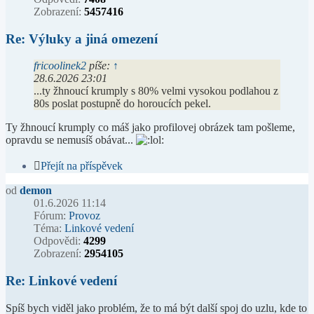
Zobrazení:
5457416
Re: Výluky a jiná omezení
fricoolinek2
píše:
↑
28.6.2026 23:01
...ty žhnoucí krumply s 80% velmi vysokou podlahou z
80s poslat postupně do horoucích pekel.
Ty žhnoucí krumply co máš jako profilovej obrázek tam pošleme,
opravdu se nemusíš obávat...
Přejít na příspěvek
od
demon
01.6.2026 11:14
Fórum:
Provoz
Téma:
Linkové vedení
Odpovědi:
4299
Zobrazení:
2954105
Re: Linkové vedení
Spíš bych viděl jako problém, že to má být další spoj do uzlu, kde to