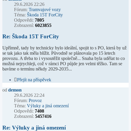
29.6.2026 22:26
Fórum:
Tramvajové vozy
Téma:
Škoda 15T ForCity
Odpovědi:
7805
Zobrazení:
6023855
Re: Škoda 15T ForCity
Upřímně, tady by technicky bylo ideální, spojit to s PO, která by už
se tak jako tak měla blížit. Původně se plánovala po 15 letech
provozu. A třeba to i vysoutěžit společně... Snaha byla udělat to co
možná nejrychleji, což v rámci PO půjde jen velmi těžko. Tam se
bavíme o termínu někdy 2029-2035...
Přejít na příspěvek
od
demon
29.6.2026 22:24
Fórum:
Provoz
Téma:
Výluky a jiná omezení
Odpovědi:
7408
Zobrazení:
5457416
Re: Výluky a jiná omezení