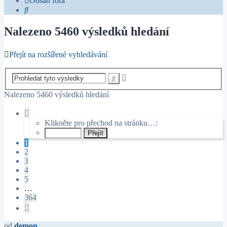
Obsah fóra
Hledat
Nalezeno 5460 výsledků hledání
Přejít na rozšířené vyhledávání
Pokročilé
Hledat
hledání
Nalezeno 5460 výsledků hledání
Stránka
1
Klikněte pro přechod na stránku…:
z
364
1
2
3
4
5
…
364
Další
od
demon