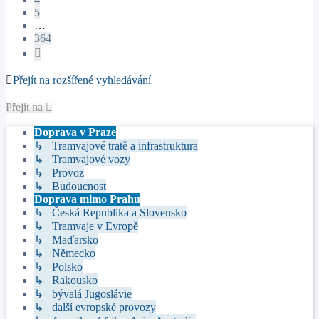
5
…
364
Další
Přejít na rozšířené vyhledávání
Přejít na
Doprava v Praze
↳ Tramvajové tratě a infrastruktura
↳ Tramvajové vozy
↳ Provoz
↳ Budoucnost
Doprava mimo Prahu
↳ Česká Republika a Slovensko
↳ Tramvaje v Evropě
↳ Maďarsko
↳ Německo
↳ Polsko
↳ Rakousko
↳ bývalá Jugoslávie
↳ další evropské provozy