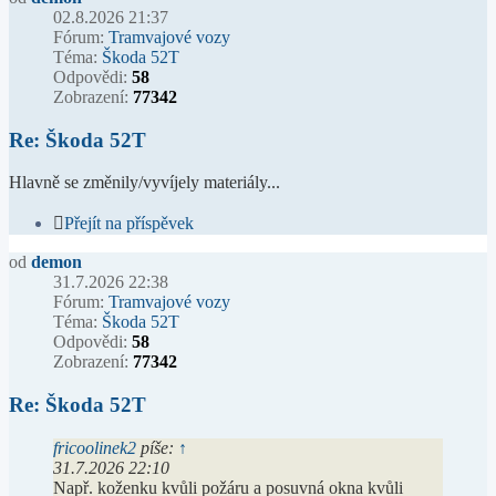
02.8.2026 21:37
Fórum:
Tramvajové vozy
Téma:
Škoda 52T
Odpovědi:
58
Zobrazení:
77342
Re: Škoda 52T
Hlavně se změnily/vyvíjely materiály...
Přejít na příspěvek
od
demon
31.7.2026 22:38
Fórum:
Tramvajové vozy
Téma:
Škoda 52T
Odpovědi:
58
Zobrazení:
77342
Re: Škoda 52T
fricoolinek2
píše:
↑
31.7.2026 22:10
Např. koženku kvůli požáru a posuvná okna kvůli