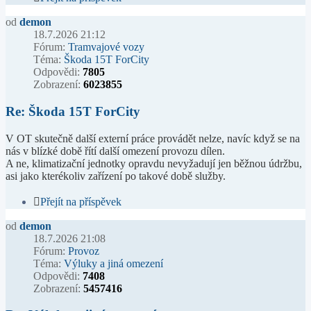
od
demon
18.7.2026 21:12
Fórum:
Tramvajové vozy
Téma:
Škoda 15T ForCity
Odpovědi:
7805
Zobrazení:
6023855
Re: Škoda 15T ForCity
V OT skutečně další externí práce provádět nelze, navíc když se na
nás v blízké době řítí další omezení provozu dílen.
A ne, klimatizační jednotky opravdu nevyžadují jen běžnou údržbu,
asi jako kterékoliv zařízení po takové době služby.
Přejít na příspěvek
od
demon
18.7.2026 21:08
Fórum:
Provoz
Téma:
Výluky a jiná omezení
Odpovědi:
7408
Zobrazení:
5457416