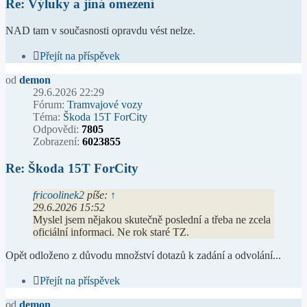
Re: Výluky a jiná omezení
NAD tam v současnosti opravdu vést nelze.
Přejít na příspěvek
od
demon
29.6.2026 22:29
Fórum:
Tramvajové vozy
Téma:
Škoda 15T ForCity
Odpovědi:
7805
Zobrazení:
6023855
Re: Škoda 15T ForCity
fricoolinek2
píše:
↑
29.6.2026 15:52
Myslel jsem nějakou skutečně poslední a třeba ne zcela
oficiální informaci. Ne rok staré TZ.
Opět odloženo z důvodu množství dotazů k zadání a odvolání...
Přejít na příspěvek
od
demon