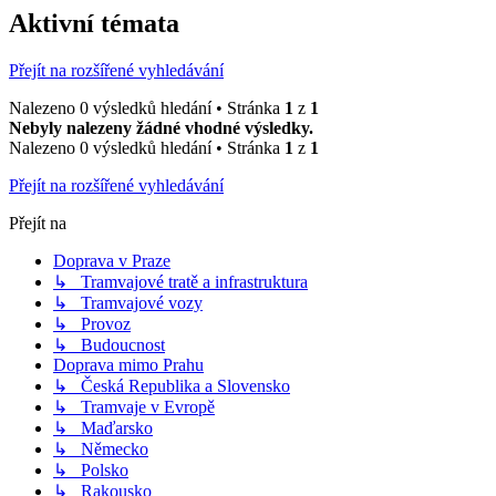
Aktivní témata
Přejít na rozšířené vyhledávání
Nalezeno 0 výsledků hledání • Stránka
1
z
1
Nebyly nalezeny žádné vhodné výsledky.
Nalezeno 0 výsledků hledání • Stránka
1
z
1
Přejít na rozšířené vyhledávání
Přejít na
Doprava v Praze
↳ Tramvajové tratě a infrastruktura
↳ Tramvajové vozy
↳ Provoz
↳ Budoucnost
Doprava mimo Prahu
↳ Česká Republika a Slovensko
↳ Tramvaje v Evropě
↳ Maďarsko
↳ Německo
↳ Polsko
↳ Rakousko