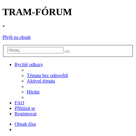
TRAM-FÓRUM
*
Přejít na obsah
Pokročilé
Hledat
hledání
Rychlé odkazy
Témata bez odpovědí
Aktivní témata
Hledat
FAQ
Přihlásit se
Registrovat
Obsah fóra
Hledat