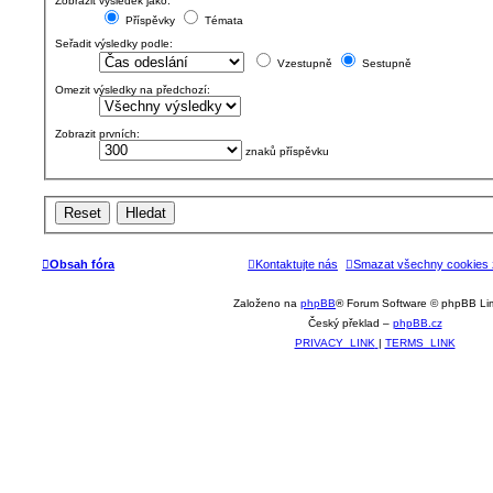
Zobrazit výsledek jako:
Příspěvky
Témata
Seřadit výsledky podle:
Vzestupně
Sestupně
Omezit výsledky na předchozí:
Zobrazit prvních:
znaků příspěvku
Obsah fóra
Kontaktujte nás
Smazat všechny cookies 
Založeno na
phpBB
® Forum Software © phpBB Li
Český překlad –
phpBB.cz
PRIVACY_LINK
|
TERMS_LINK