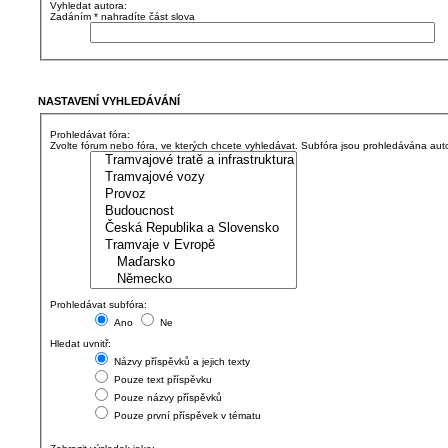
Vyhledat autora:
Zadáním * nahradíte část slova
NASTAVENÍ VYHLEDÁVÁNÍ
Prohledávat fóra:
Zvolte fórum nebo fóra, ve kterých chcete vyhledávat. Subfóra jsou prohledávána auto
Prohledávat subfóra:
Ano
Ne
Hledat uvnitř:
Názvy příspěvků a jejich texty
Pouze text příspěvku
Pouze názvy příspěvků
Pouze první příspěvek v tématu