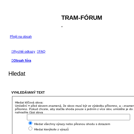
TRAM-FÓRUM
*
Přejít na obsah
Rychlé odkazy
FAQ
Obsah fóra
Hledat
VYHLEDÁVANÝ TEXT
Hledat klíčová slova:
Umístění
+
před slovem znamená, že slovo musí být ve výsledku přítomno, a
-
znamená
přítomno. Pokud chcete, aby stačila shoda pouze s jedním z více slov, umístěte je 
nahradíte část slova
Hledat všechny výrazy nebo přesnou shodu s dotazem
Hledat kterýkoliv z výrazů