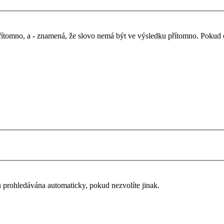
řítomno, a
-
znamená, že slovo nemá být ve výsledku přítomno. Pokud chc
u prohledávána automaticky, pokud nezvolíte jinak.