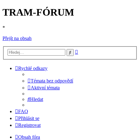
TRAM-FÓRUM
*
Přejít na obsah
Pokročilé
Hledat
hledání
Rychlé odkazy
Témata bez odpovědí
Aktivní témata
Hledat
FAQ
Přihlásit se
Registrovat
Obsah fóra