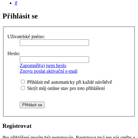
Hledat
Přihlásit se
Uživatelské jméno:
Heslo:
Zapomněl(a) jsem heslo
Znovu poslat aktivační e-mail
Přihlásit mě automaticky při každé návštěvě
Skrýt můj online stav pro toto přihlášení
Registrovat
Pro přihlášení musíte být registrován. Registrace trvá jen pár vteřin a