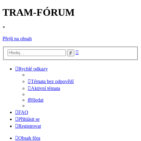
TRAM-FÓRUM
*
Přejít na obsah
Pokročilé
Hledat
hledání
Rychlé odkazy
Témata bez odpovědí
Aktivní témata
Hledat
FAQ
Přihlásit se
Registrovat
Obsah fóra