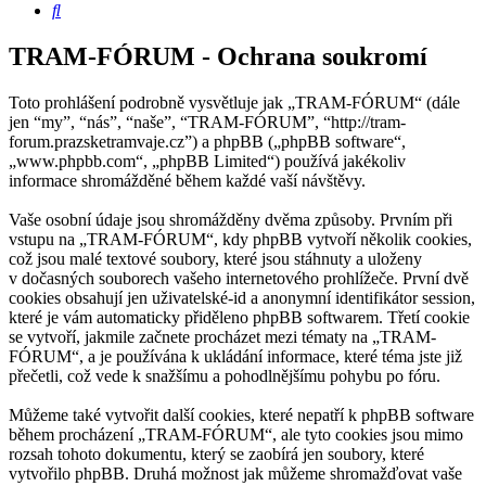
Hledat
TRAM-FÓRUM - Ochrana soukromí
Toto prohlášení podrobně vysvětluje jak „TRAM-FÓRUM“ (dále
jen “my”, “nás”, “naše”, “TRAM-FÓRUM”, “http://tram-
forum.prazsketramvaje.cz”) a phpBB („phpBB software“,
„www.phpbb.com“, „phpBB Limited“) používá jakékoliv
informace shromážděné během každé vaší návštěvy.
Vaše osobní údaje jsou shromážděny dvěma způsoby. Prvním při
vstupu na „TRAM-FÓRUM“, kdy phpBB vytvoří několik cookies,
což jsou malé textové soubory, které jsou stáhnuty a uloženy
v dočasných souborech vašeho internetového prohlížeče. První dvě
cookies obsahují jen uživatelské-id a anonymní identifikátor session,
které je vám automaticky přiděleno phpBB softwarem. Třetí cookie
se vytvoří, jakmile začnete procházet mezi tématy na „TRAM-
FÓRUM“, a je používána k ukládání informace, které téma jste již
přečetli, což vede k snažšímu a pohodlnějšímu pohybu po fóru.
Můžeme také vytvořit další cookies, které nepatří k phpBB software
během procházení „TRAM-FÓRUM“, ale tyto cookies jsou mimo
rozsah tohoto dokumentu, který se zaobírá jen soubory, které
vytvořilo phpBB. Druhá možnost jak můžeme shromažďovat vaše