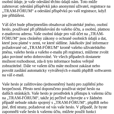
osobní údaje, je vaše odeslání těchto údajů nám. Toto může
zahrnovat: odeslání příspěvků jako anonymní uživatel, registrace na
„TRAM-FÓRUM“ a odeslání příspěvků po vaší registrace, když
jste přihlášeni.
Váš účet bude přinejmenším obsahovat uživatelské jméno, osobní
heslo, používané při přihlašování do vašeho účtu, a osobní, platnou
e-mailovou adresu. Vaše osobní údaje pro váš účet na „TRAM-
FÓRUM“ jsou chráněny zákony o ochraně osobních údajů a dat,
které jsou platné v zemi, ve které sídlíme. Jakékoliv jiné informace
požadované od „TRAM-FÓRUM“ kromě vašeho uživatelského
jména, vašeho hesla a vašeho e-mailu při registraci, můžeme zvolit
jako povinné nebo dobrovolné. Ve všech případech dostanete
možnost rozhodnout, zda-li tyto informace budou veřejně
zobrazitelné. Dále ve vašem účtu máte možnost zakázat nebo
povolit zasílání automaticky vytvářených e-mailů phpBB softwarem
na váš e-mail.
Vaše heslo je zašifrováno (jednosměrný hash) pro zajištění jeho
bezpečnosti. Přesto není doporučeno používat stejné heslo na
dalších stránkách. Vaše heslo je prostředek k přístupu k vašemu účtu
na „TRAM-FÓRUM“, takže jej pečlivě uchovejte a v žádném
případě nebude nikdo spojený s „TRAM-FÓRUM“, phpBB nebo
jiné, třetí strany, požadovat od vás vaše heslo. V případě, že byste
zapomněli vaše heslo k vašemu účtu, můžete použít funkci