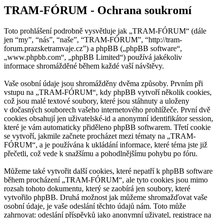
TRAM-FÓRUM - Ochrana soukromí
Toto prohlášení podrobně vysvětluje jak „TRAM-FÓRUM“ (dále
jen “my”, “nás”, “naše”, “TRAM-FÓRUM”, “http://tram-
forum.prazsketramvaje.cz”) a phpBB („phpBB software“,
„www.phpbb.com“, „phpBB Limited“) používá jakékoliv
informace shromážděné během každé vaší návštěvy.
Vaše osobní údaje jsou shromážděny dvěma způsoby. Prvním při
vstupu na „TRAM-FÓRUM“, kdy phpBB vytvoří několik cookies,
což jsou malé textové soubory, které jsou stáhnuty a uloženy
v dočasných souborech vašeho internetového prohlížeče. První dvě
cookies obsahují jen uživatelské-id a anonymní identifikátor session,
které je vám automaticky přiděleno phpBB softwarem. Třetí cookie
se vytvoří, jakmile začnete procházet mezi tématy na „TRAM-
FÓRUM“, a je používána k ukládání informace, které téma jste již
přečetli, což vede k snažšímu a pohodlnějšímu pohybu po fóru.
Můžeme také vytvořit další cookies, které nepatří k phpBB software
během procházení „TRAM-FÓRUM“, ale tyto cookies jsou mimo
rozsah tohoto dokumentu, který se zaobírá jen soubory, které
vytvořilo phpBB. Druhá možnost jak můžeme shromažďovat vaše
osobní údaje, je vaše odeslání těchto údajů nám. Toto může
zahrnovat: odeslání příspěvků jako anonymní uživatel, registrace na