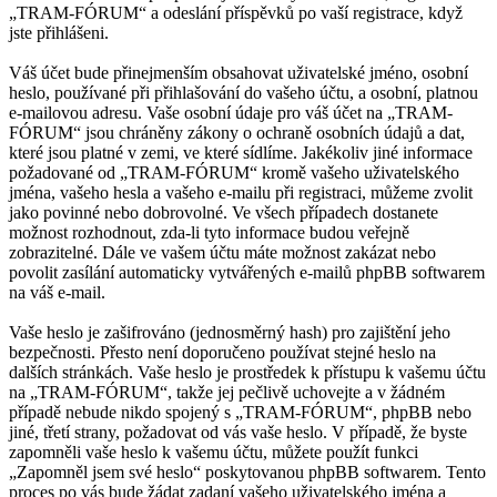
„TRAM-FÓRUM“ a odeslání příspěvků po vaší registrace, když
jste přihlášeni.
Váš účet bude přinejmenším obsahovat uživatelské jméno, osobní
heslo, používané při přihlašování do vašeho účtu, a osobní, platnou
e-mailovou adresu. Vaše osobní údaje pro váš účet na „TRAM-
FÓRUM“ jsou chráněny zákony o ochraně osobních údajů a dat,
které jsou platné v zemi, ve které sídlíme. Jakékoliv jiné informace
požadované od „TRAM-FÓRUM“ kromě vašeho uživatelského
jména, vašeho hesla a vašeho e-mailu při registraci, můžeme zvolit
jako povinné nebo dobrovolné. Ve všech případech dostanete
možnost rozhodnout, zda-li tyto informace budou veřejně
zobrazitelné. Dále ve vašem účtu máte možnost zakázat nebo
povolit zasílání automaticky vytvářených e-mailů phpBB softwarem
na váš e-mail.
Vaše heslo je zašifrováno (jednosměrný hash) pro zajištění jeho
bezpečnosti. Přesto není doporučeno používat stejné heslo na
dalších stránkách. Vaše heslo je prostředek k přístupu k vašemu účtu
na „TRAM-FÓRUM“, takže jej pečlivě uchovejte a v žádném
případě nebude nikdo spojený s „TRAM-FÓRUM“, phpBB nebo
jiné, třetí strany, požadovat od vás vaše heslo. V případě, že byste
zapomněli vaše heslo k vašemu účtu, můžete použít funkci
„Zapomněl jsem své heslo“ poskytovanou phpBB softwarem. Tento
proces po vás bude žádat zadaní vašeho uživatelského jména a