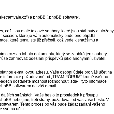
sketramvaje.cz”) a phpBB („phpBB software“,
což jsou malé textové soubory, které jsou stáhnuty a uloženy
or session, které je vám automaticky přiděleno phpBB
e, které téma jste již přečetli, což vede k snažšímu a
imo rozsah tohoto dokumentu, který se zaobírá jen soubory,
ůže zahrnovat: odeslání příspěvků jako anonymní uživatel,
 platnou e-mailovou adresu. Vaše osobní údaje pro váš účet na
v jiné informace požadované od „TRAM-FÓRUM“ kromě vašeho
padech dostanete možnost rozhodnout, zda-li tyto informace
 phpBB softwarem na váš e-mail.
dalších stránkách. Vaše heslo je prostředek k přístupu
B nebo jiné, třetí strany, požadovat od vás vaše heslo. V
 softwarem. Tento proces po vás bude žádat zadaní vašeho
ke svému účtu.