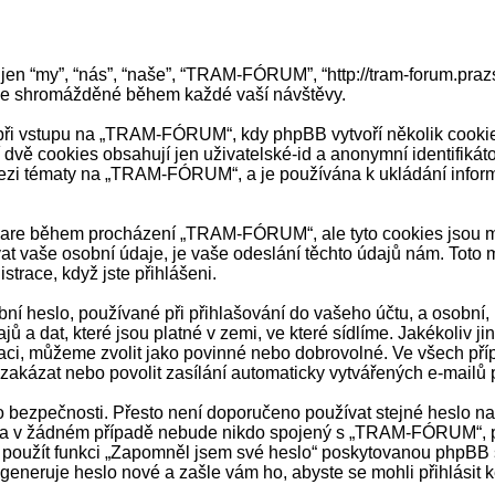
en “my”, “nás”, “naše”, “TRAM-FÓRUM”, “http://tram-forum.praz
ace shromážděné během každé vaší návštěvy.
 vstupu na „TRAM-FÓRUM“, kdy phpBB vytvoří několik cookies, 
dvě cookies obsahují jen uživatelské-id a anonymní identifikát
mezi tématy na „TRAM-FÓRUM“, a je používána k ukládání informac
ftware během procházení „TRAM-FÓRUM“, ale tyto cookies jsou m
 vaše osobní údaje, je vaše odeslání těchto údajů nám. Toto m
trace, když jste přihlášeni.
í heslo, používané při přihlašování do vašeho účtu, a osobní,
a dat, které jsou platné v zemi, ve které sídlíme. Jakékoli
raci, můžeme zvolit jako povinné nebo dobrovolné. Ve všech pří
zakázat nebo povolit zasílání automaticky vytvářených e-mailů
o bezpečnosti. Přesto není doporučeno používat stejné heslo na 
a v žádném případě nebude nikdo spojený s „TRAM-FÓRUM“, phpB
e použít funkci „Zapomněl jsem své heslo“ poskytovanou phpBB
eneruje heslo nové a zašle vám ho, abyste se mohli přihlásit 