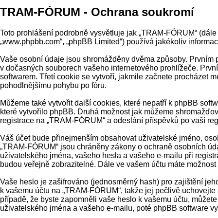
TRAM-FÓRUM - Ochrana soukromí
Toto prohlášení podrobně vysvětluje jak „TRAM-FÓRUM“ (dále j
„www.phpbb.com“, „phpBB Limited“) používá jakékoliv inform
Vaše osobní údaje jsou shromážděny dvěma způsoby. Prvním při
v dočasných souborech vašeho internetového prohlížeče. První 
softwarem. Třetí cookie se vytvoří, jakmile začnete procházet 
pohodlnějšímu pohybu po fóru.
Můžeme také vytvořit další cookies, které nepatří k phpBB so
které vytvořilo phpBB. Druhá možnost jak můžeme shromažďovat
registrace na „TRAM-FÓRUM“ a odeslání příspěvků po vaší regis
Váš účet bude přinejmenším obsahovat uživatelské jméno, osobn
„TRAM-FÓRUM“ jsou chráněny zákony o ochraně osobních údajů 
uživatelského jména, vašeho hesla a vašeho e-mailu při regist
budou veřejně zobrazitelné. Dále ve vašem účtu máte možnost 
Vaše heslo je zašifrováno (jednosměrný hash) pro zajištění jeh
k vašemu účtu na „TRAM-FÓRUM“, takže jej pečlivě uchovejte 
případě, že byste zapomněli vaše heslo k vašemu účtu, můžet
uživatelského jména a vašeho e-mailu, poté phpBB software vyg