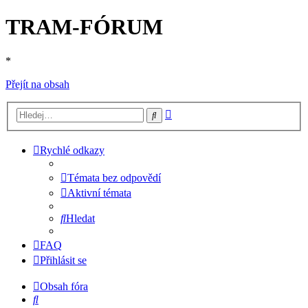
TRAM-FÓRUM
*
Přejít na obsah
Pokročilé
Hledat
hledání
Rychlé odkazy
Témata bez odpovědí
Aktivní témata
Hledat
FAQ
Přihlásit se
Obsah fóra
Hledat