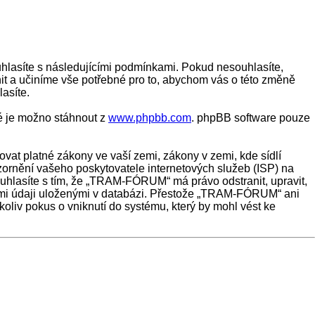
hlasíte s následujícími podmínkami. Pokud nesouhlasíte,
t a učiníme vše potřebné pro to, abychom vás o této změně
asíte.
ré je možno stáhnout z
www.phpbb.com
. phpBB software pouze
vat platné zákony ve vaší zemi, zákony v zemi, kde sídlí
rnění vašeho poskytovatele internetových služeb (ISP) na
ouhlasíte s tím, že „TRAM-FÓRUM“ má právo odstranit, upravit,
šemi údaji uloženými v databázi. Přestože „TRAM-FÓRUM“ ani
iv pokus o vniknutí do systému, který by mohl vést ke