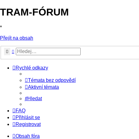
TRAM-FÓRUM
*
Přejít na obsah
Hledat
Pokročilé hledání
Rychlé odkazy
Témata bez odpovědí
Aktivní témata
Hledat
FAQ
Přihlásit se
Registrovat
Obsah fóra