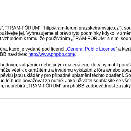
, “TRAM-FÓRUM”, “http://tram-forum.prazsketramvaje.cz”), sou
ívejte jej. Vyhrazujeme si právo tyto podmínky kdykoliv změni
vat vzhledem k tomu, že používáním „TRAM-FÓRUM“ s nimi souhl
ra, které je vydané pod licencí „
General Public License
“ a kte
pBB navštivte:
http://www.phpbb.com/
.
vhodným, vulgárním nebo jiným materiálem, který by mohl porušo
že vést k okamžitému a trvalému vykázání z fóra a/nebo upozo
spěvků jsou ukládány pro případné uplatnění těchto opatření. S
ud to bude považovat za nutné. Jako uživatel souhlasíte se v
ám, nepřebírá „TRAM-FÓRUM“ ani phpBB zodpovědnost za jakýkol