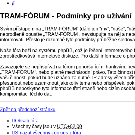
Hledat
TRAM-FÓRUM - Podmínky pro užívání
Svým přístupem na „TRAM-FÓRUM“ (dále jen “my”, “naše”, “nás”
neprodleně opusťte „TRAM-FÓRUM“, nevstupujte na něj a nepouž
informovali. Přesto je rozumné tyto podmínky průběžně sledo
Naše fóra beží na systému phpBB, což je řešení internetového fó
zprostředkovává internetové diskuze. Pro další informace o ph
Zavazujete se nepřispívat na fórum pohoršujícím, hanlivým, ne
„TRAM-FÓRUM“, nebo platné mezinárodní právo. Tato činnost mů
vaši činnost, pokud bude uznáno za nutné. IP adresy všech pří
přesunout nebo uzamknout jakékoliv téma nebo příspěvek, pok
phpBB neposkytne tyto informace třetí straně nebo cizím osob
kompromitaci těchto dat.
Zpět na předchozí stránku
Obsah fóra
Všechny časy jsou v
UTC+02:00
Smazat všechny cookies z fóra