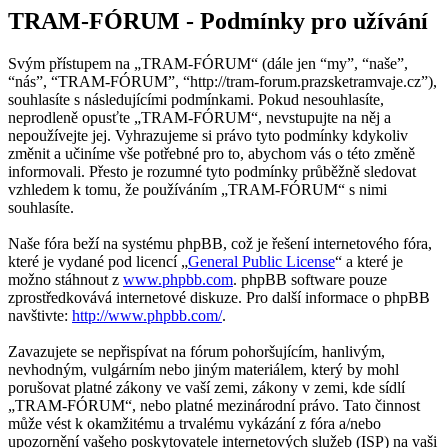
TRAM-FÓRUM - Podmínky pro užívání
Svým přístupem na „TRAM-FÓRUM“ (dále jen “my”, “naše”,
“nás”, “TRAM-FÓRUM”, “http://tram-forum.prazsketramvaje.cz”),
souhlasíte s následujícími podmínkami. Pokud nesouhlasíte,
neprodleně opusťte „TRAM-FÓRUM“, nevstupujte na něj a
nepoužívejte jej. Vyhrazujeme si právo tyto podmínky kdykoliv
změnit a učiníme vše potřebné pro to, abychom vás o této změně
informovali. Přesto je rozumné tyto podmínky průběžně sledovat
vzhledem k tomu, že používáním „TRAM-FÓRUM“ s nimi
souhlasíte.
Naše fóra beží na systému phpBB, což je řešení internetového fóra,
které je vydané pod licencí „
General Public License
“ a které je
možno stáhnout z
www.phpbb.com
. phpBB software pouze
zprostředkovává internetové diskuze. Pro další informace o phpBB
navštivte:
http://www.phpbb.com/
.
Zavazujete se nepřispívat na fórum pohoršujícím, hanlivým,
nevhodným, vulgárním nebo jiným materiálem, který by mohl
porušovat platné zákony ve vaší zemi, zákony v zemi, kde sídlí
„TRAM-FÓRUM“, nebo platné mezinárodní právo. Tato činnost
může vést k okamžitému a trvalému vykázání z fóra a/nebo
upozornění vašeho poskytovatele internetových služeb (ISP) na vaši