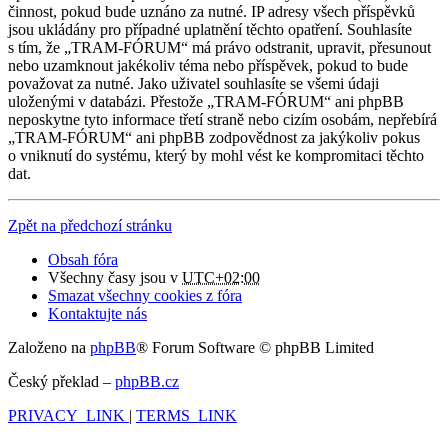
činnost, pokud bude uznáno za nutné. IP adresy všech příspěvků
jsou ukládány pro případné uplatnění těchto opatření. Souhlasíte
s tím, že „TRAM-FÓRUM“ má právo odstranit, upravit, přesunout
nebo uzamknout jakékoliv téma nebo příspěvek, pokud to bude
považovat za nutné. Jako uživatel souhlasíte se všemi údaji
uloženými v databázi. Přestože „TRAM-FÓRUM“ ani phpBB
neposkytne tyto informace třetí straně nebo cizím osobám, nepřebírá
„TRAM-FÓRUM“ ani phpBB zodpovědnost za jakýkoliv pokus
o vniknutí do systému, který by mohl vést ke kompromitaci těchto
dat.
Zpět na předchozí stránku
Obsah fóra
Všechny časy jsou v
UTC+02:00
Smazat všechny cookies z fóra
Kontaktujte nás
Založeno na
phpBB
® Forum Software © phpBB Limited
Český překlad –
phpBB.cz
PRIVACY_LINK
|
TERMS_LINK