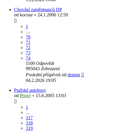
Chování zaměstnanců DP
od
kocour
» 24.1.2006 12:59
1
…
70
71
72
73
74
1109
Odpovědi
995043
Zobrazení
Poslední příspěvek
od
demon
04.2.2026 19:05
Pražské autobusy
od
Proxy
» 15.6.2005 13:03
1
…
317
318
319