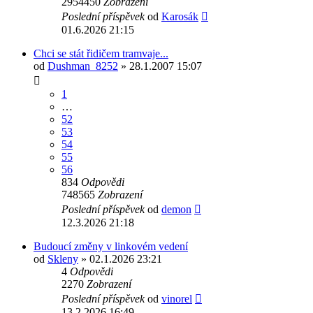
2954450
Zobrazení
Poslední příspěvek
od
Karosák
01.6.2026 21:15
Chci se stát řidičem tramvaje...
od
Dushman_8252
» 28.1.2007 15:07
1
…
52
53
54
55
56
834
Odpovědi
748565
Zobrazení
Poslední příspěvek
od
demon
12.3.2026 21:18
Budoucí změny v linkovém vedení
od
Skleny
» 02.1.2026 23:21
4
Odpovědi
2270
Zobrazení
Poslední příspěvek
od
vinorel
13.2.2026 16:49