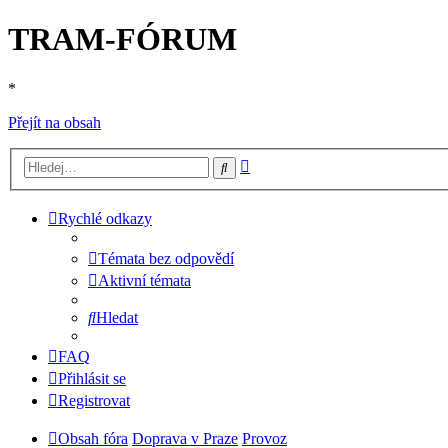
TRAM-FÓRUM
*
Přejít na obsah
Pokročilé
Hledat
hledání
Rychlé odkazy
Témata bez odpovědí
Aktivní témata
Hledat
FAQ
Přihlásit se
Registrovat
Obsah fóra
Doprava v Praze
Provoz