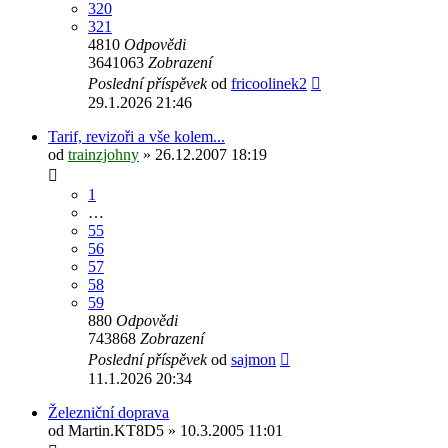
320
321
4810
Odpovědi
3641063
Zobrazení
Poslední příspěvek
od
fricoolinek2
29.1.2026 21:46
Tarif, revizoři a vše kolem...
od
trainzjohny
» 26.12.2007 18:19
1
…
55
56
57
58
59
880
Odpovědi
743868
Zobrazení
Poslední příspěvek
od
sajmon
11.1.2026 20:34
Železniční doprava
od
Martin.KT8D5
» 10.3.2005 11:01