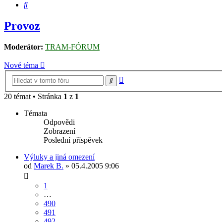
Hledat
Provoz
Moderátor:
TRAM-FÓRUM
Nové téma
Pokročilé
Hledat
hledání
20 témat • Stránka
1
z
1
Témata
Odpovědi
Zobrazení
Poslední příspěvek
Výluky a jiná omezení
od
Marek B.
» 05.4.2005 9:06
1
…
490
491
492