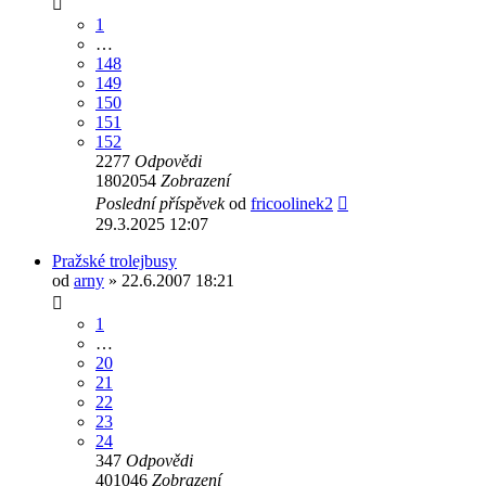
1
…
148
149
150
151
152
2277
Odpovědi
1802054
Zobrazení
Poslední příspěvek
od
fricoolinek2
29.3.2025 12:07
Pražské trolejbusy
od
arny
» 22.6.2007 18:21
1
…
20
21
22
23
24
347
Odpovědi
401046
Zobrazení