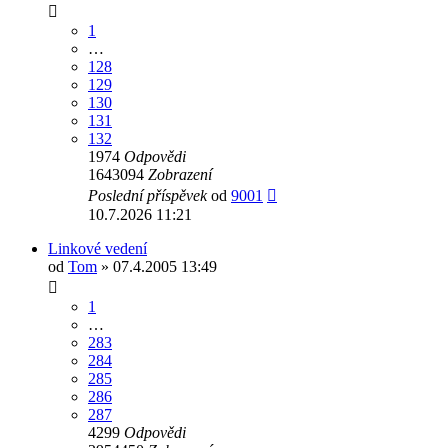
1
…
128
129
130
131
132
1974
Odpovědi
1643094
Zobrazení
Poslední příspěvek
od
9001
10.7.2026 11:21
Linkové vedení
od
Tom
» 07.4.2005 13:49
1
…
283
284
285
286
287
4299
Odpovědi