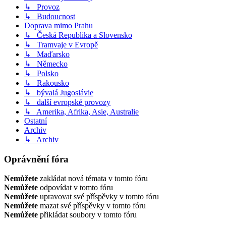
↳ Provoz
↳ Budoucnost
Doprava mimo Prahu
↳ Česká Republika a Slovensko
↳ Tramvaje v Evropě
↳ Maďarsko
↳ Německo
↳ Polsko
↳ Rakousko
↳ bývalá Jugoslávie
↳ další evropské provozy
↳ Amerika, Afrika, Asie, Australie
Ostatní
Archiv
↳ Archiv
Oprávnění fóra
Nemůžete
zakládat nová témata v tomto fóru
Nemůžete
odpovídat v tomto fóru
Nemůžete
upravovat své příspěvky v tomto fóru
Nemůžete
mazat své příspěvky v tomto fóru
Nemůžete
přikládat soubory v tomto fóru