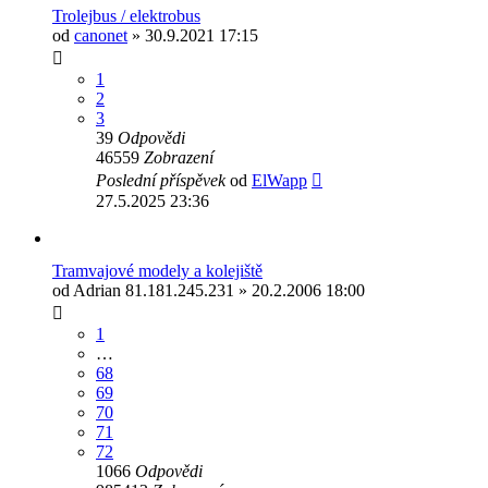
Trolejbus / elektrobus
od
canonet
» 30.9.2021 17:15
1
2
3
39
Odpovědi
46559
Zobrazení
Poslední příspěvek
od
ElWapp
27.5.2025 23:36
Tramvajové modely a kolejiště
od
Adrian 81.181.245.231
» 20.2.2006 18:00
1
…
68
69
70
71
72
1066
Odpovědi