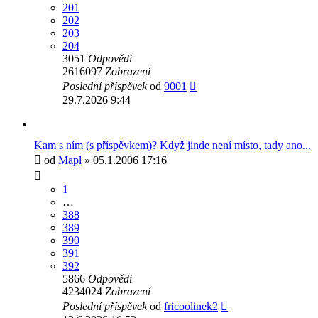
201
202
203
204
3051
Odpovědi
2616097
Zobrazení
Poslední příspěvek
od
9001
29.7.2026 9:44
Kam s ním (s příspěvkem)? Když jinde není místo, tady ano...
od
Mapl
» 05.1.2006 17:16
1
…
388
389
390
391
392
5866
Odpovědi
4234024
Zobrazení
Poslední příspěvek
od
fricoolinek2