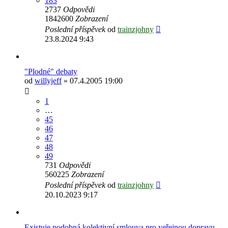
183
2737
Odpovědi
1842600
Zobrazení
Poslední příspěvek
od
trainzjohny
23.8.2024 9:43
"Plodné" debaty
od
willyjeff
» 07.4.2005 19:00
1
…
45
46
47
48
49
731
Odpovědi
560225
Zobrazení
Poslední příspěvek
od
trainzjohny
20.10.2023 9:17
Existuje podobná kolektivní smlouva pro veřejnou dopravu,