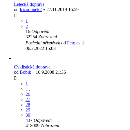
Letecká doprava
od
fricoolinek2
» 27.11.2019 16:59
1
2
16
Odpovědi
32254
Zobrazení
Poslední příspěvek
od
Petrpes
06.2.2022 15:03
Cyklistická doprava
od
Bobik
» 16.9.2008 21:36
1
…
26
27
28
29
30
437
Odpovědi
418009
Zobrazení