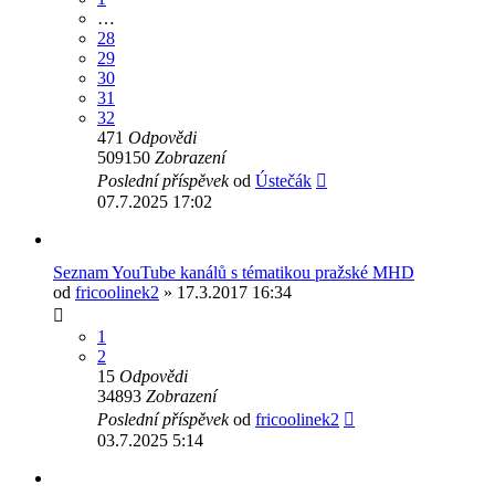
…
28
29
30
31
32
471
Odpovědi
509150
Zobrazení
Poslední příspěvek
od
Ústečák
07.7.2025 17:02
Seznam YouTube kanálů s tématikou pražské MHD
od
fricoolinek2
» 17.3.2017 16:34
1
2
15
Odpovědi
34893
Zobrazení
Poslední příspěvek
od
fricoolinek2
03.7.2025 5:14