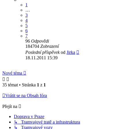
1
…
3
4
5
6
7
96
Odpovědi
184704
Zobrazení
Poslední příspěvek
od
Jirka
18.11.2011 15:39
Nové téma
35 témat • Stránka
1
z
1
Vrátit se na Obsah fóra
Přejít na
Doprava v Praze
↳ Tramvajové tratě a infrastruktura
↳ Tramvajové vozy