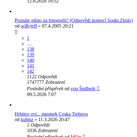
12.6.2026 16:52
Poznáte místo na fotografii? (Odpovědi pomocí Soukr.Zpráv)
od
willyjeff
» 07.4.2005 20:21
1
…
138
139
140
141
142
2122
Odpovědi
1747777
Zobrazení
Poslední příspěvek
od
von Špilberk
09.5.2026 7:07
Hrbitov zvi... masinek Ceska Trebova
od
kubisz
» 11.3.2026 20:47
1
Odpovědi
1036
Zobrazení
Poslední příspěvek
od
MOp