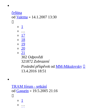
čeština
od
Valema
» 14.1.2007 13:30
1
…
17
18
19
20
21
302
Odpovědi
321872
Zobrazení
Poslední příspěvek
od
MM-Mikulovsky
13.4.2016 18:51
TRAM fórum - setkání
od
Gagarin
» 19.5.2005 21:16
1
…