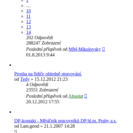
1
…
10
11
12
13
14
202
Odpovědi
288247
Zobrazení
Poslední příspěvek
od
MM-Mikulovsky
01.8.2013 9:44
Prosba na řidiče ohledně stravování.
od
Tedy
» 15.12.2012 21:23
4
Odpovědi
23551
Zobrazení
Poslední příspěvek
od
Absolut
20.12.2012 17:55
DP-kontakt - Měsíčník pracovníků DP hl.m. Prahy a.s.
od
I.am.good
» 21.1.2007 14:28