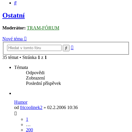
Hledat
Ostatní
Moderátor:
TRAM-FÓRUM
Nové téma
Pokročilé
Hledat
hledání
35 témat • Stránka
1
z
1
Témata
Odpovědi
Zobrazení
Poslední příspěvek
Humor
od
fricoolinek2
» 02.2.2006 10:36
1
…
200