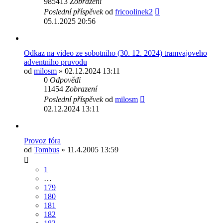
985413
Zobrazení
Poslední příspěvek
od
fricoolinek2
05.1.2025 20:56
Odkaz na video ze sobotniho (30. 12. 2024) tramvajoveho
adventniho pruvodu
od
milosm
» 02.12.2024 13:11
0
Odpovědi
11454
Zobrazení
Poslední příspěvek
od
milosm
02.12.2024 13:11
Provoz fóra
od
Tombus
» 11.4.2005 13:59
1
…
179
180
181
182