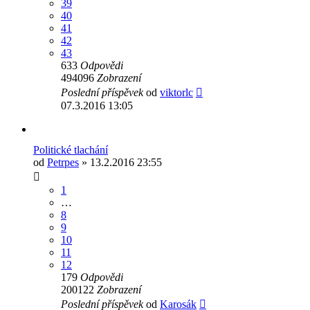
39
40
41
42
43
633
Odpovědi
494096
Zobrazení
Poslední příspěvek
od
viktorlc
07.3.2016 13:05
Politické tlachání
od
Petrpes
» 13.2.2016 23:55
1
…
8
9
10
11
12
179
Odpovědi
200122
Zobrazení
Poslední příspěvek
od
Karosák