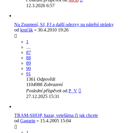
12.3.2026 6:57
Na Znamení, SJ, FJ a další odezvy na páteřní stránky
od
kruťák
» 30.4.2010 19:26
1
…
87
88
89
90
91
1361
Odpovědi
1104988
Zobrazení
Poslední příspěvek
od
P_V
27.12.2025 15:31
TRAM-SHOP, bazar, vetešárna či jak chcete
od
Gagarin
» 15.4.2005 15:04
1