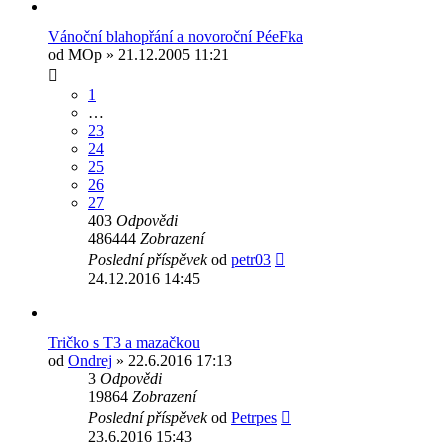
Vánoční blahopřání a novoroční PéeFka
od
MOp
» 21.12.2005 11:21
1
…
23
24
25
26
27
403
Odpovědi
486444
Zobrazení
Poslední příspěvek
od
petr03
24.12.2016 14:45
Tričko s T3 a mazačkou
od
Ondrej
» 22.6.2016 17:13
3
Odpovědi
19864
Zobrazení
Poslední příspěvek
od
Petrpes
23.6.2016 15:43