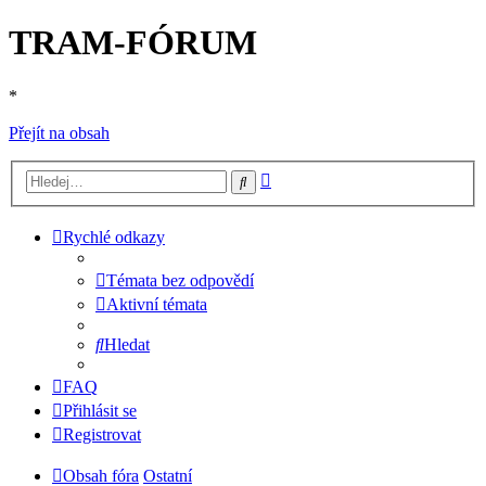
TRAM-FÓRUM
*
Přejít na obsah
Pokročilé
Hledat
hledání
Rychlé odkazy
Témata bez odpovědí
Aktivní témata
Hledat
FAQ
Přihlásit se
Registrovat
Obsah fóra
Ostatní