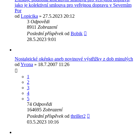
jako je kolektivní smlouva pro veřejnou dopravu v Severním
Por
od
Lopicika
» 27.5.2023 20:12
3
Odpovědi
8911
Zobrazení
Poslední příspěvek
od
Bobik
28.5.2023 9:01
Nostalgické okénko aneb novinové výstřižky z dob minulých
od
Yvona
» 18.7.2007 11:26
1
2
3
4
5
74
Odpovědi
164695
Zobrazení
Poslední příspěvek
od
thriller2
03.5.2023 10:16