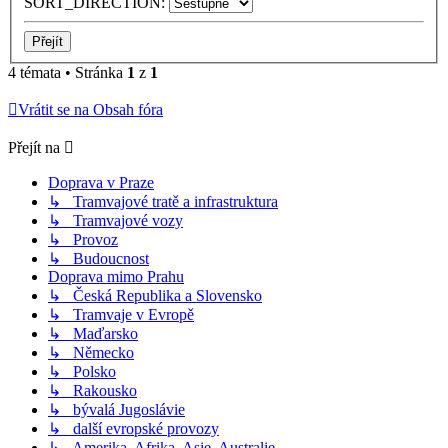
SORT_DIRECTION:
4 témata • Stránka
1
z
1
Vrátit se na Obsah fóra
Přejít na
Doprava v Praze
↳ Tramvajové tratě a infrastruktura
↳ Tramvajové vozy
↳ Provoz
↳ Budoucnost
Doprava mimo Prahu
↳ Česká Republika a Slovensko
↳ Tramvaje v Evropě
↳ Maďarsko
↳ Německo
↳ Polsko
↳ Rakousko
↳ bývalá Jugoslávie
↳ další evropské provozy
↳ Amerika, Afrika, Asie, Australie