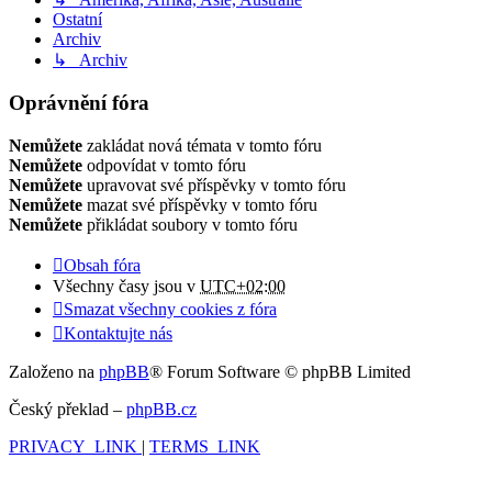
Ostatní
Archiv
↳ Archiv
Oprávnění fóra
Nemůžete
zakládat nová témata v tomto fóru
Nemůžete
odpovídat v tomto fóru
Nemůžete
upravovat své příspěvky v tomto fóru
Nemůžete
mazat své příspěvky v tomto fóru
Nemůžete
přikládat soubory v tomto fóru
Obsah fóra
Všechny časy jsou v
UTC+02:00
Smazat všechny cookies z fóra
Kontaktujte nás
Založeno na
phpBB
® Forum Software © phpBB Limited
Český překlad –
phpBB.cz
PRIVACY_LINK
|
TERMS_LINK