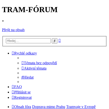
TRAM-FÓRUM
*
Přejít na obsah
Pokročilé
Hledat
hledání
Rychlé odkazy
Témata bez odpovědí
Aktivní témata
Hledat
FAQ
Přihlásit se
Registrovat
Obsah fóra
Doprava mimo Prahu
Tramvaje v Evropě