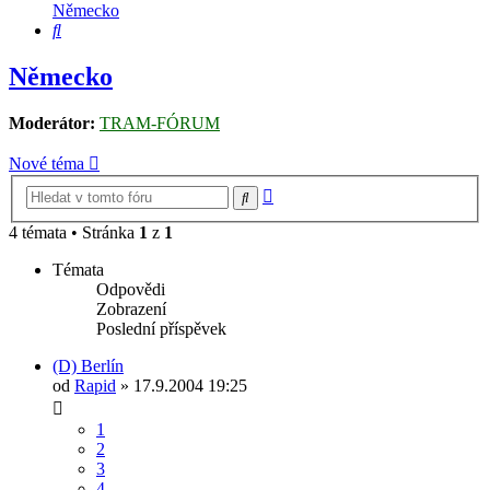
Německo
Hledat
Německo
Moderátor:
TRAM-FÓRUM
Nové téma
Pokročilé
Hledat
hledání
4 témata • Stránka
1
z
1
Témata
Odpovědi
Zobrazení
Poslední příspěvek
(D) Berlín
od
Rapid
» 17.9.2004 19:25
1
2
3
4