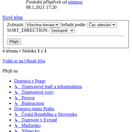
Poslední příspěvek
od
gintaras
08.1.2021 17:20
Nové téma
Zobrazit:
Seřadit podle:
SORT_DIRECTION:
4 témata • Stránka
1
z
1
Vrátit se na Obsah fóra
Přejít na
Doprava v Praze
↳ Tramvajové tratě a infrastruktura
↳ Tramvajové vozy
↳ Provoz
↳ Budoucnost
Doprava mimo Prahu
↳ Česká Republika a Slovensko
↳ Tramvaje v Evropě
↳ Maďarsko
↳ Německo