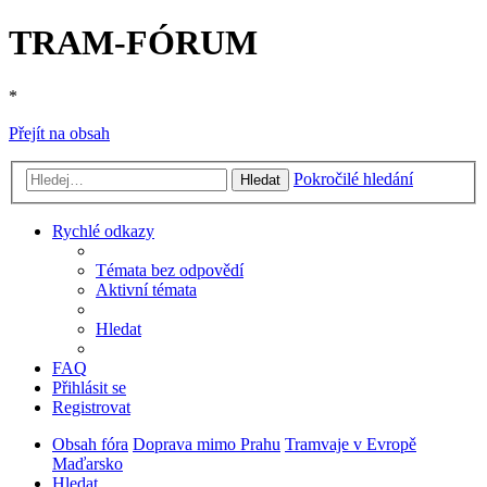
TRAM-FÓRUM
*
Přejít na obsah
Pokročilé hledání
Hledat
Rychlé odkazy
Témata bez odpovědí
Aktivní témata
Hledat
FAQ
Přihlásit se
Registrovat
Obsah fóra
Doprava mimo Prahu
Tramvaje v Evropě
Maďarsko
Hledat