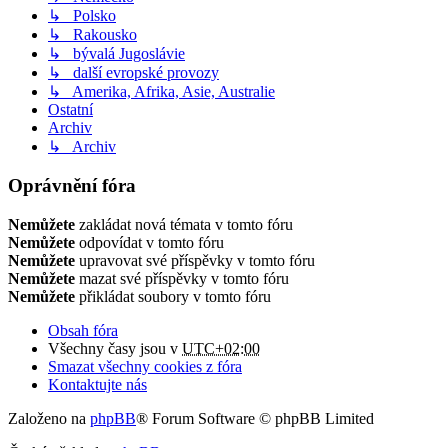
↳ Polsko
↳ Rakousko
↳ bývalá Jugoslávie
↳ další evropské provozy
↳ Amerika, Afrika, Asie, Australie
Ostatní
Archiv
↳ Archiv
Oprávnění fóra
Nemůžete
zakládat nová témata v tomto fóru
Nemůžete
odpovídat v tomto fóru
Nemůžete
upravovat své příspěvky v tomto fóru
Nemůžete
mazat své příspěvky v tomto fóru
Nemůžete
přikládat soubory v tomto fóru
Obsah fóra
Všechny časy jsou v
UTC+02:00
Smazat všechny cookies z fóra
Kontaktujte nás
Založeno na
phpBB
® Forum Software © phpBB Limited