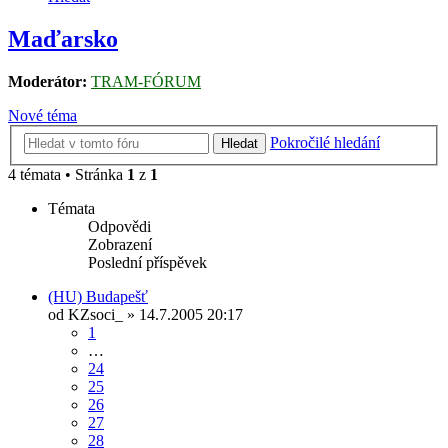
Maďarsko
Moderátor:
TRAM-FÓRUM
Nové téma
Pokročilé hledání
Hledat
4 témata • Stránka
1
z
1
Témata
Odpovědi
Zobrazení
Poslední příspěvek
(HU) Budapešť
od
KZsoci_
» 14.7.2005 20:17
1
…
24
25
26
27
28