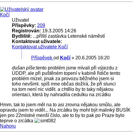
Kočí
Uživatel
Příspěvky:
209
Registrován:
19.3.2005 14:26
Bydliště:
...příští zastávka Letenské náměstí
Kontaktovat uživatele:
Kontaktovat uživatele Kočí
Příspěvek
od
Kočí
»
20.6.2005 16:20
dušan píše:
tento problém jsme mívali při výjezdu z
ÚDDP, ale při puštěném topení v kabině řidiče tento
problém mizel, jinak za provozu běžného jsem si
toho nevšiml. spíš mne občas dožírá, že při slunci
na tom není nic vidět. a chtělo by to taky nějakou
orientaci, která by nahradila cedulku na zrcátku
Hmm, tak to jsem měl na to asi zrovna nějakou smůlu, ale
opravdu jsem to viděl... Na zrcátku by mohl být malinký BUSÍK
jen pro 22místné menší číslo, ale to by to pak po Praze bylo
teprve o zrcátka
Nahoru