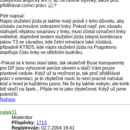
žbleptnout anglicky ani ň, až na čestné vyjímky, takže proč
přidělávat cizinci práci.
Petr napsal:
Nápis služební jízda je takhle malý právě z toho důvodu, aby
zůstalo zachováno zobrazení linky. Pokud např. pro závadu
stahuješ nějakou soupravu z linky, musí zůstat označení linky
viditelné, doplněné textem služební jízda (stejná kombinace
jakou T3 se závadou, kde čelní orinetace také zůstává,
případně KT8D5, kde nápis služební jízda na Pragotronu
doplňuje číslo linky ve střešním budníku.
-Pokud se k tomu staví takto, tak skutečně Buse transparenty
pro DP jsou vyhozené peníze oknem a stačí Vám pouze
plastové cedule. Když už ta možnost je, tak proč přidělávat
práci v orientaci, je to zbytečné navíc to není pracné naťukat
kód a hned je každému jasno. Ne že by takhle nebylo, ale kolik
lidí skočí na špek... Přijde mi to jako zbytečnost. Když už jsme
pokročili.
Nahoru
radek31
Moderátor
Příspěvky:
1713
Registrován:
02.7.2004 16:41