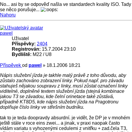
No... asi by se odpověď našla ve standardech kvality ISO. Tady
se něco porušuje...
Nahoru
pawel
Uživatel
Příspěvky:
2404
Registrován:
15.7.2004 23:10
Bydliště:
M22 / U8
Příspěvek
od
pawel
»
18.1.2006 18:21
Nápis služební jízda je takhle malý právě z toho důvodu, aby
zůstalo zachováno zobrazení linky. Pokud např. pro závadu
stahuješ nějakou soupravu z linky, musí zůstat označení linky
viditelné, doplněné textem služební jízda (stejná kombinace
jakou T3 se závadou, kde čelní orinetace také zůstává,
případně KT8D5, kde nápis služební jízda na Pragotronu
doplňuje číslo linky ve střešním budníku.
tak to je teda doopravdy absurdní. je vidět, že DP je v mnohém
ještě stále v roce eins zwei... a jinak, v praxi naopak často
vídám variatu s vyhozenými cedulemi z vnitřku + zad.čela T3,