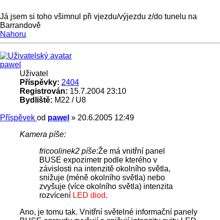
Já jsem si toho všimnul při vjezdu/výjezdu z/do tunelu na
Barrandově
Nahoru
pawel
Uživatel
Příspěvky:
2404
Registrován:
15.7.2004 23:10
Bydliště:
M22 / U8
Příspěvek
od
pawel
»
20.6.2005 12:49
Kamera píše:
fricoolinek2 píše:
Že má vnitřní panel
BUSE expozimetr podle kterého v
závislosti na intenzitě okolního světla,
snižuje (méně okolního světla) nebo
zvyšuje (více okolního světla) intenzita
rozvícení
LED diod
.
Ano, je tomu tak. Vnitřní světelné informační panely