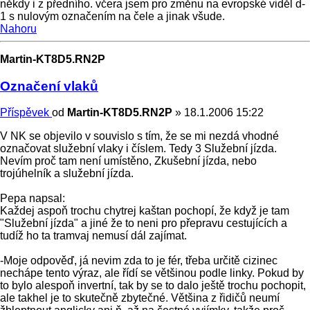
někdy i z předního. včera jsem pro změnu na evropské viděl d-
1 s nulovým označením na čele a jinak všude.
Nahoru
Martin-KT8D5.RN2P
Označení vlaků
Příspěvek
od
Martin-KT8D5.RN2P
»
18.1.2006 15:22
V NK se objevilo v souvislo s tím, že se mi nezdá vhodné
označovat služební vlaky i číslem. Tedy 3 Služební jízda.
Nevím proč tam není umístěno, Zkušební jízda, nebo
trojúhelník a služební jízda.
Pepa napsal:
Každej aspoň trochu chytrej kaštan pochopí, že když je tam
"Služební jízda" a jiné že to neni pro přepravu cestujících a
tudíž ho ta tramvaj nemusí dál zajímat.
-Moje odpověď, já nevim zda to je fér, třeba určitě cizinec
nechápe tento výraz, ale řídí se většinou podle linky. Pokud by
to bylo alespoň invertní, tak by se to dalo ještě trochu pochopit,
ale takhel je to skutečně zbytečné. Většina z řidičů neumí