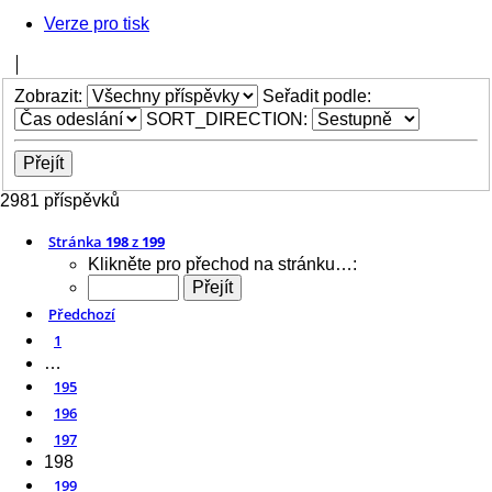
Verze pro tisk
Zobrazit:
Seřadit podle:
SORT_DIRECTION:
2981 příspěvků
Stránka
198
z
199
Klikněte pro přechod na stránku…:
Předchozí
1
…
195
196
197
198
199