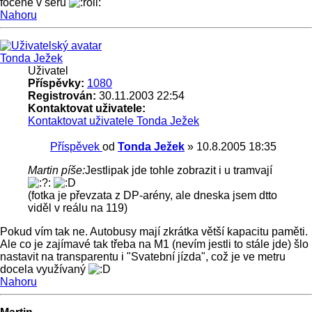
focené v šeru
Nahoru
Tonda Ježek
Uživatel
Příspěvky:
1080
Registrován:
30.11.2003 22:54
Kontaktovat uživatele:
Kontaktovat uživatele Tonda Ježek
Příspěvek
od
Tonda Ježek
»
10.8.2005 18:35
Martin píše:
Jestlipak jde tohle zobrazit i u tramvají
(fotka je převzata z DP-arény, ale dneska jsem dtto
viděl v reálu na 119)
Pokud vím tak ne. Autobusy mají zkrátka větší kapacitu paměti.
Ale co je zajímavé tak třeba na M1 (nevím jestli to stále jde) šlo
nastavit na transparentu i "Svatební jízda", což je ve metru
docela využívaný
Nahoru