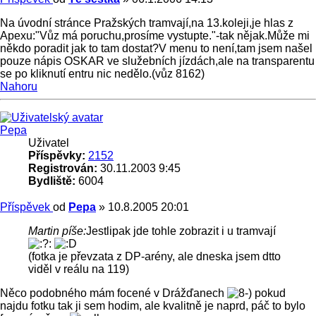
Na úvodní stránce Pražských tramvají,na 13.koleji,je hlas z
Apexu:"Vůz má poruchu,prosíme vystupte."-tak nějak.Může mi
někdo poradit jak to tam dostat?V menu to není,tam jsem našel
pouze nápis OSKAR ve služebních jízdách,ale na transparentu
se po kliknutí entru nic nedělo.(vůz 8162)
Nahoru
Pepa
Uživatel
Příspěvky:
2152
Registrován:
30.11.2003 9:45
Bydliště:
6004
Příspěvek
od
Pepa
»
10.8.2005 20:01
Martin píše:
Jestlipak jde tohle zobrazit i u tramvají
(fotka je převzata z DP-arény, ale dneska jsem dtto
viděl v reálu na 119)
Něco podobného mám focené v Drážďanech
pokud
najdu fotku tak ji sem hodim, ale kvalitně je naprd, páč to bylo