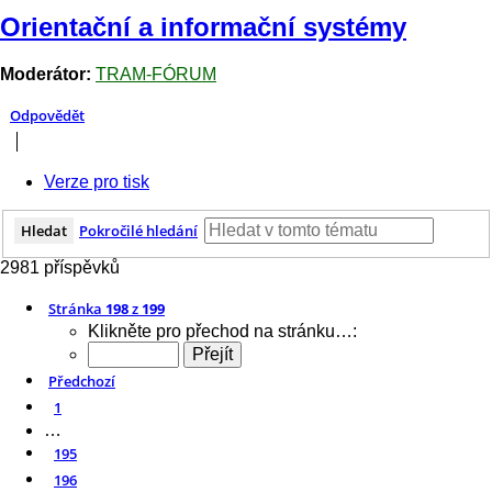
Orientační a informační systémy
Moderátor:
TRAM-FÓRUM
Odpovědět
Verze pro tisk
Hledat
Pokročilé hledání
2981 příspěvků
Stránka
198
z
199
Klikněte pro přechod na stránku…:
Předchozí
1
…
195
196