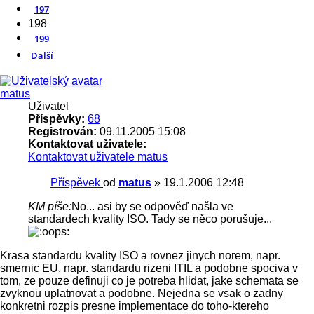
197
198
199
Další
matus
Uživatel
Příspěvky:
68
Registrován:
09.11.2005 15:08
Kontaktovat uživatele:
Kontaktovat uživatele matus
Příspěvek
od
matus
»
19.1.2006 12:48
KM píše:
No... asi by se odpověď našla ve
standardech kvality ISO. Tady se něco porušuje...
Krasa standardu kvality ISO a rovnez jinych norem, napr.
smernic EU, napr. standardu rizeni ITIL a podobne spociva v
tom, ze pouze definuji co je potreba hlidat, jake schemata se
zvyknou uplatnovat a podobne. Nejedna se vsak o zadny
konkretni rozpis presne implementace do toho-ktereho