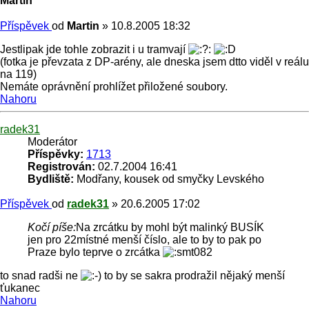
Martin
Příspěvek
od
Martin
»
10.8.2005 18:32
Jestlipak jde tohle zobrazit i u tramvají
(fotka je převzata z DP-arény, ale dneska jsem dtto viděl v reálu
na 119)
Nemáte oprávnění prohlížet přiložené soubory.
Nahoru
radek31
Moderátor
Příspěvky:
1713
Registrován:
02.7.2004 16:41
Bydliště:
Modřany, kousek od smyčky Levského
Příspěvek
od
radek31
»
20.6.2005 17:02
Kočí píše:
Na zrcátku by mohl být malinký BUSÍK
jen pro 22místné menší číslo, ale to by to pak po
Praze bylo teprve o zrcátka
to snad radši ne
to by se sakra prodražil nějaký menší
ťukanec
Nahoru