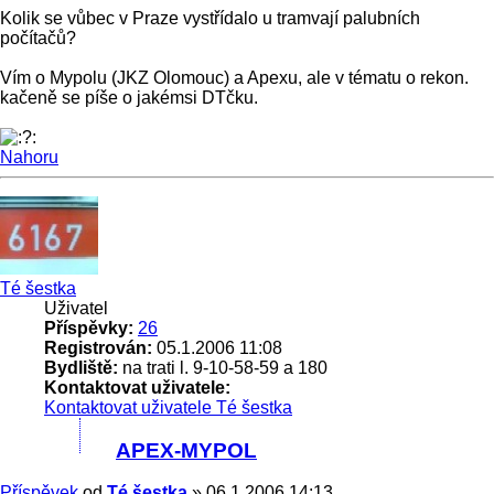
Kolik se vůbec v Praze vystřídalo u tramvají palubních
počítačů?
Vím o Mypolu (JKZ Olomouc) a Apexu, ale v tématu o rekon.
kačeně se píše o jakémsi DTčku.
Nahoru
Té šestka
Uživatel
Příspěvky:
26
Registrován:
05.1.2006 11:08
Bydliště:
na trati l. 9-10-58-59 a 180
Kontaktovat uživatele:
Kontaktovat uživatele Té šestka
APEX-MYPOL
Příspěvek
od
Té šestka
»
06.1.2006 14:13