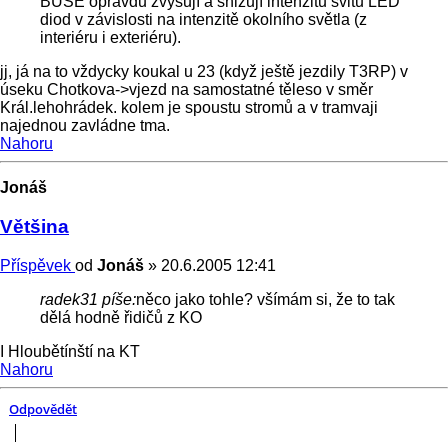
BUSE opravdu zvyšují a snižují intenzitu svitu LED
diod v závislosti na intenzitě okolního světla (z
interiéru i exteriéru).
jj, já na to vždycky koukal u 23 (když ještě jezdily T3RP) v
úseku Chotkova->vjezd na samostatné těleso v směr
Král.lehohrádek. kolem je spoustu stromů a v tramvaji
najednou zavládne tma.
Nahoru
Jonáš
Většina
Příspěvek
od
Jonáš
»
20.6.2005 12:41
radek31 píše:
něco jako tohle? všímám si, že to tak
dělá hodně řidičů z KO
I Hloubětínští na KT
Nahoru
Odpovědět