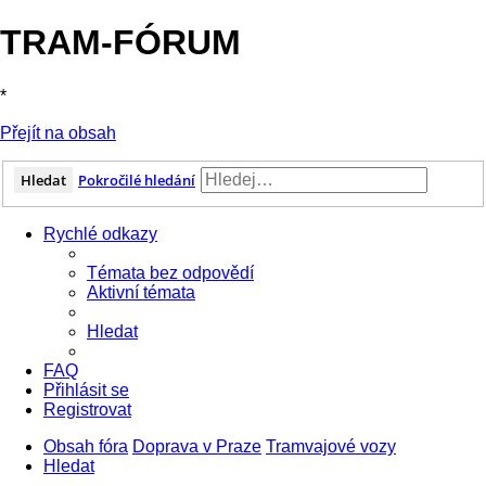
TRAM-FÓRUM
*
Přejít na obsah
Hledat
Pokročilé hledání
Rychlé odkazy
Témata bez odpovědí
Aktivní témata
Hledat
FAQ
Přihlásit se
Registrovat
Obsah fóra
Doprava v Praze
Tramvajové vozy
Hledat