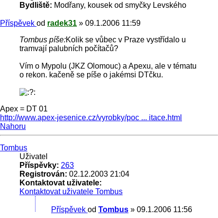
Bydliště:
Modřany, kousek od smyčky Levského
Příspěvek
od
radek31
»
09.1.2006 11:59
Tombus píše:
Kolik se vůbec v Praze vystřídalo u
tramvají palubních počítačů?
Vím o Mypolu (JKZ Olomouc) a Apexu, ale v tématu
o rekon. kačeně se píše o jakémsi DTčku.
Apex = DT 01
http://www.apex-jesenice.cz/vyrobky/poc ... itace.html
Nahoru
Tombus
Uživatel
Příspěvky:
263
Registrován:
02.12.2003 21:04
Kontaktovat uživatele:
Kontaktovat uživatele Tombus
Příspěvek
od
Tombus
»
09.1.2006 11:56