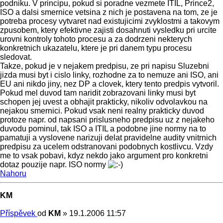
podniku. V principu, pokud si poradne vezmete ITIL, Prince2,
ISO a dalsi smernice vetsina z nich je postavena na tom, ze je
potreba procesy vytvaret nad existujicimi zvyklostmi a takovym
zpusobem, ktery efektivne zajisti dosahnuti vysledku pri urcite
urovni kontroly tohoto procesu a za dodrzeni nekterych
konkretnich ukazatelu, ktere je pri danem typu procesu
sledovat.
Takze, pokud je v nejakem predpisu, ze pri napisu Sluzebni
jizda musi byt i cislo linky, rozhodne za to nemuze ani ISO, ani
EU ani nikdo jiny, nez DP a clovek, ktery tento predpis vytvoril.
Pokud mel duvod tam naridit zobrazovani linky musi byt
schopen jej uvest a obhajit prakticky, nikoliv odvolavkou na
nejakou smernici. Pokud vsak neni realny prakticky duvod
protoze napr. od napsani prislusneho predpisu uz z nejakeho
duvodu pominul, tak ISO a ITIL a podobne jine normy na to
pamatuji a vyslovene narizuji delat pravidelne audity vnitrnich
predpisu za ucelem odstranovani podobnych kostlivcu. Vzdy
me to vsak pobavi, kdyz nekdo jako argument pro konkretni
dotaz pouzije napr. ISO normy
Nahoru
KM
Příspěvek
od
KM
»
19.1.2006 11:57