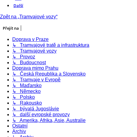
Další
Zpět na „Tramvajové vozy“
Přejít na
Doprava v Praze
↳ Tramvajové tratě a infrastruktura
↳ Tramvajové vozy
↳ Provoz
↳ Budoucnost
Doprava mimo Prahu
↳ Česká Republika a Slovensko
↳ Tramvaje v Evropě
↳ Maďarsko
↳ Německo
↳ Polsko
↳ Rakousko
↳ bývalá Jugoslávie
↳ další evropské provozy
↳ Amerika, Afrika, Asie, Australie
Ostatní
Archiv