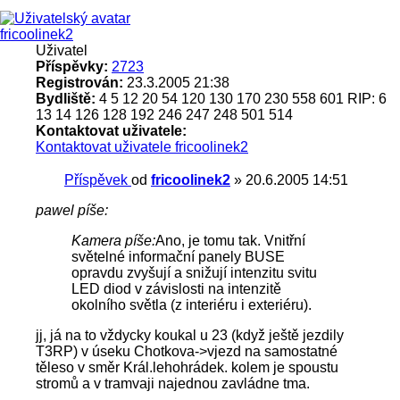
fricoolinek2
Uživatel
Příspěvky:
2723
Registrován:
23.3.2005 21:38
Bydliště:
4 5 12 20 54 120 130 170 230 558 601 RIP: 6
13 14 126 128 192 246 247 248 501 514
Kontaktovat uživatele:
Kontaktovat uživatele fricoolinek2
Příspěvek
od
fricoolinek2
»
20.6.2005 14:51
pawel píše:
Kamera píše:
Ano, je tomu tak. Vnitřní
světelné informační panely BUSE
opravdu zvyšují a snižují intenzitu svitu
LED diod v závislosti na intenzitě
okolního světla (z interiéru i exteriéru).
jj, já na to vždycky koukal u 23 (když ještě jezdily
T3RP) v úseku Chotkova->vjezd na samostatné
těleso v směr Král.lehohrádek. kolem je spoustu
stromů a v tramvaji najednou zavládne tma.