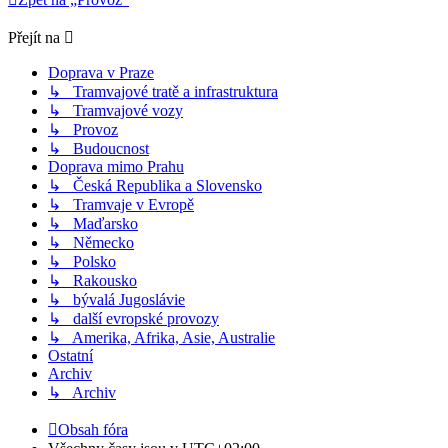
Přejít na
Doprava v Praze
↳ Tramvajové tratě a infrastruktura
↳ Tramvajové vozy
↳ Provoz
↳ Budoucnost
Doprava mimo Prahu
↳ Česká Republika a Slovensko
↳ Tramvaje v Evropě
↳ Maďarsko
↳ Německo
↳ Polsko
↳ Rakousko
↳ bývalá Jugoslávie
↳ další evropské provozy
↳ Amerika, Afrika, Asie, Australie
Ostatní
Archiv
↳ Archiv
Obsah fóra