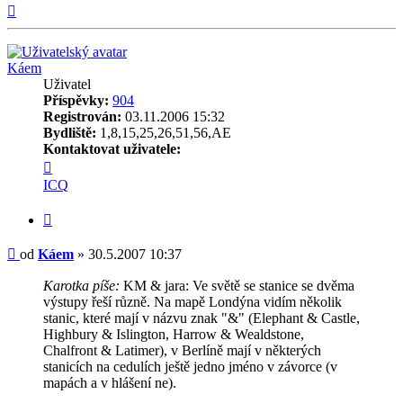
Nahoru
Káem
Uživatel
Příspěvky:
904
Registrován:
03.11.2006 15:32
Bydliště:
1,8,15,25,26,51,56,AE
Kontaktovat uživatele:
Kontaktovat
uživatele
ICQ
Káem
Citovat
Příspěvek
od
Káem
»
30.5.2007 10:37
Karotka píše:
KM & jara: Ve světě se stanice se dvěma
výstupy řeší různě. Na mapě Londýna vidím několik
stanic, které mají v názvu znak "&" (Elephant & Castle,
Highbury & Islington, Harrow & Wealdstone,
Chalfront & Latimer), v Berlíně mají v některých
stanicích na cedulích ještě jedno jméno v závorce (v
mapách a v hlášení ne).