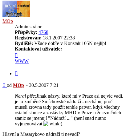
MOp
Administrátor
Příspěvky:
4768
Registrován:
18.1.2007 22:38
Bydliště:
Všude dobře v Konstalu105N nejlíp!
Kontaktovat uživatele:
Kontaktovat
uživatele
WWW
MOp
Citovat
Příspěvek
od
MOp
»
30.5.2007 7:21
Neral píše:
Jinak názvy, které mi v Praze asi nejvíc vadí,
je to zmíněné Smíchovské nádraží - nechápu, proč
museli zrovna tady použít tenhle patvar, když všechny
ostatní stanice a zastávky MHD v Praze u železničních
stanic se jmenují "Nádraží ..." (není snad nutno
vyjmenovávat
).
Hlavní a Masarykovo nádraží ti nevadí?