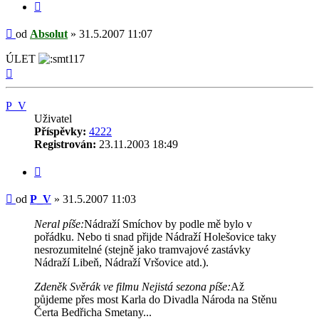
Citovat
Příspěvek
od
Absolut
»
31.5.2007 11:07
ÚLET
Nahoru
P_V
Uživatel
Příspěvky:
4222
Registrován:
23.11.2003 18:49
Citovat
Příspěvek
od
P_V
»
31.5.2007 11:03
Neral píše:
Nádraží Smíchov by podle mě bylo v
pořádku. Nebo ti snad přijde Nádraží Holešovice taky
nesrozumitelné (stejně jako tramvajové zastávky
Nádraží Libeň, Nádraží Vršovice atd.).
Zdeněk Svěrák ve filmu Nejistá sezona píše:
Až
půjdeme přes most Karla do Divadla Národa na Stěnu
Čerta Bedřicha Smetany...