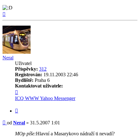
Nahoru
Neral
Uživatel
Příspěvky:
312
Registrován:
19.11.2003 22:46
Bydliště:
Praha 6
Kontaktovat uživatele:
Kontaktovat
uživatele
ICQ
WWW
Yahoo Messenger
Neral
Citovat
Příspěvek
od
Neral
»
31.5.2007 1:01
MOp píše:
Hlavní a Masarykovo nádraží ti nevadí?