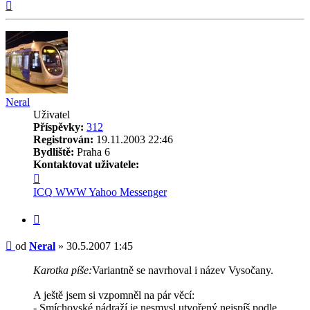
Nahoru
Neral
Uživatel
Příspěvky:
312
Registrován:
19.11.2003 22:46
Bydliště:
Praha 6
Kontaktovat uživatele:
Kontaktovat
uživatele
ICQ
WWW
Yahoo Messenger
Neral
Citovat
Příspěvek
od
Neral
»
30.5.2007 1:45
Karotka píše:
Variantně se navrhoval i název Vysočany.
A ještě jsem si vzpomněl na pár věcí:
- Smíchovské nádraží je nesmysl utvořený nejspíš podle