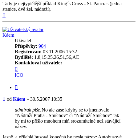
Tady je nejtypičtější příklad King´s Cross - St. Pancras (jedna
stanice, dvě žel. nádraží).
Nahoru
Káem
Uživatel
Příspěvky:
904
Registrován:
03.11.2006 15:32
Bydliště:
1,8,15,25,26,51,56,AE
Kontaktovat uživatele:
Kontaktovat
uživatele
ICQ
Káem
Citovat
Příspěvek
od
Káem
»
30.5.2007 10:35
admirak píše:
No ale zase kdyby se to jmenovalo
"Nádraží Praha - Smíchov" či "Nádraží Smíchov" tak
by mi to přišlo mnohem míň srozumitelné než stávájící
název.
Jasně, a přilehlá busová konečná by nesla název: Autobusové