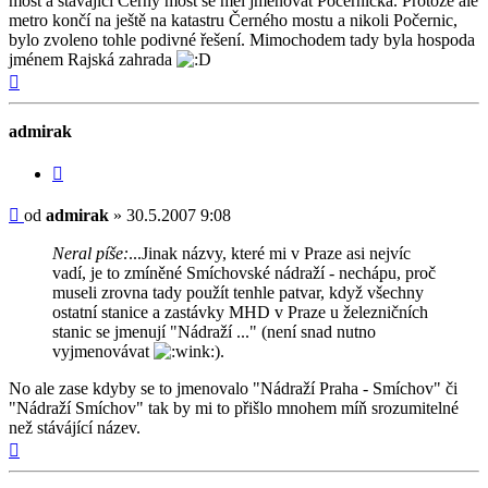
most a stávající Černý most se měl jmenovat Počernická. Protože ale
metro končí na ještě na katastru Černého mostu a nikoli Počernic,
bylo zvoleno tohle podivné řešení. Mimochodem tady byla hospoda
jménem Rajská zahrada
Nahoru
admirak
Citovat
Příspěvek
od
admirak
»
30.5.2007 9:08
Neral píše:
...Jinak názvy, které mi v Praze asi nejvíc
vadí, je to zmíněné Smíchovské nádraží - nechápu, proč
museli zrovna tady použít tenhle patvar, když všechny
ostatní stanice a zastávky MHD v Praze u železničních
stanic se jmenují "Nádraží ..." (není snad nutno
vyjmenovávat
).
No ale zase kdyby se to jmenovalo "Nádraží Praha - Smíchov" či
"Nádraží Smíchov" tak by mi to přišlo mnohem míň srozumitelné
než stávájící název.
Nahoru