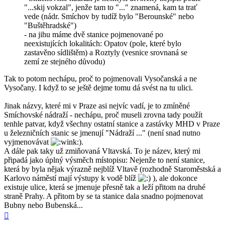
"...skij vokzal", jenže tam to "..." znamená, kam ta trať
vede (nádr. Smíchov by tudíž bylo "Berounské" nebo
"Buštěhradské")
- na jihu máme dvě stanice pojmenované po
neexistujících lokalitách: Opatov (pole, které bylo
zastavěno sídlištěm) a Roztyly (vesnice srovnaná se
zemí ze stejného důvodu)
Tak to potom nechápu, proč to pojmenovali Vysočanská a ne
Vysočany. I když to se ještě dejme tomu dá svést na tu ulici.
Jinak názvy, které mi v Praze asi nejvíc vadí, je to zmíněné
Smíchovské nádraží - nechápu, proč museli zrovna tady použít
tenhle patvar, když všechny ostatní stanice a zastávky MHD v Praze
u železničních stanic se jmenují "Nádraží ..." (není snad nutno
vyjmenovávat
).
A dále pak taky už zmiňovaná Vltavská. To je název, který mi
připadá jako úplný výsměch místopisu: Nejenže to není stanice,
která by byla nějak výrazně nejblíž Vltavě (rozhodně Staroměstská a
Karlovo náměstí mají výstupy k vodě blíž
), ale dokonce
existuje ulice, která se jmenuje přesně tak a leží přitom na druhé
straně Prahy. A přitom by se ta stanice dala snadno pojmenovat
Bubny nebo Bubenská...
Nahoru