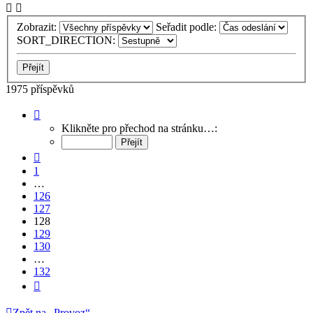
Zobrazit:
Seřadit podle:
SORT_DIRECTION:
1975 příspěvků
Stránka
128
Klikněte pro přechod na stránku…:
z
132
Předchozí
1
…
126
127
128
129
130
…
132
Další
Zpět na „Provoz“