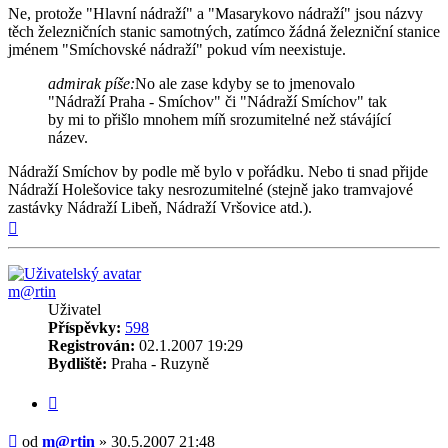
Ne, protože "Hlavní nádraží" a "Masarykovo nádraží" jsou názvy
těch železničních stanic samotných, zatímco žádná železniční stanice
jménem "Smíchovské nádraží" pokud vím neexistuje.
admirak píše:
No ale zase kdyby se to jmenovalo
"Nádraží Praha - Smíchov" či "Nádraží Smíchov" tak
by mi to přišlo mnohem míň srozumitelné než stávájící
název.
Nádraží Smíchov by podle mě bylo v pořádku. Nebo ti snad přijde
Nádraží Holešovice taky nesrozumitelné (stejně jako tramvajové
zastávky Nádraží Libeň, Nádraží Vršovice atd.).
Nahoru
m@rtin
Uživatel
Příspěvky:
598
Registrován:
02.1.2007 19:29
Bydliště:
Praha - Ruzyně
Citovat
Příspěvek
od
m@rtin
»
30.5.2007 21:48