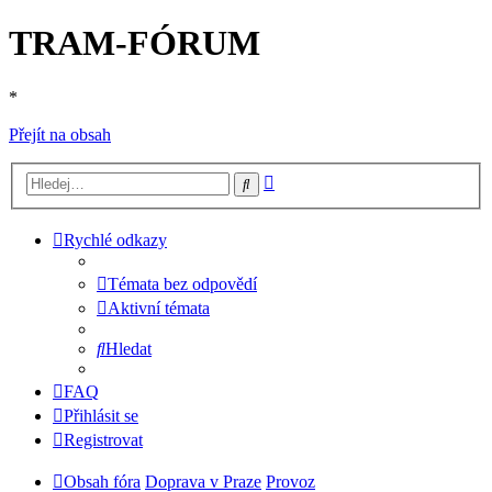
TRAM-FÓRUM
*
Přejít na obsah
Pokročilé
Hledat
hledání
Rychlé odkazy
Témata bez odpovědí
Aktivní témata
Hledat
FAQ
Přihlásit se
Registrovat
Obsah fóra
Doprava v Praze
Provoz