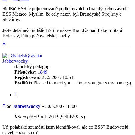
Sídliště BSS je pojmenované podle bývalého brandýského závodu
BSS Metaco. Myslím, že celý název byl Brandýské Strojírny a
Slévárny.
Ještě delší než Sídliště BSS je název Brandýs nad Labem-Stará
Boleslav, Dům pečovatelské služby.
Nahoru
Jabberwocky
ďábelský pedagog
Příspěvky:
1849
Registrován:
27.5.2005 10:53
Bydliště:
Pleased to meet you ... hope you guess my name ;-)
Citovat
Příspěvek
od
Jabberwocky
»
30.5.2007 18:00
Káem píše:
B.n.L.-St.B.,Sídl.BSS. :-)
Uf, polabské souměstí jsem identifikoval, ale co BSS? Budovatelů
staveb socialismu?