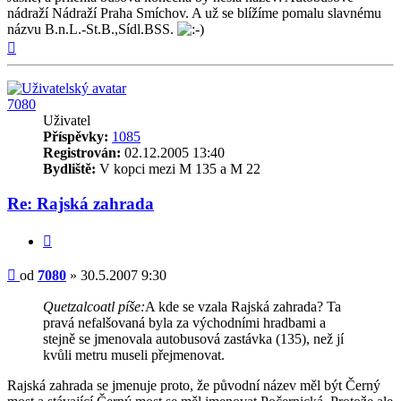
nádraží Nádraží Praha Smíchov. A už se blížíme pomalu slavnému
názvu B.n.L.-St.B.,Sídl.BSS.
Nahoru
7080
Uživatel
Příspěvky:
1085
Registrován:
02.12.2005 13:40
Bydliště:
V kopci mezi M 135 a M 22
Re: Rajská zahrada
Citovat
Příspěvek
od
7080
»
30.5.2007 9:30
Quetzalcoatl píše:
A kde se vzala Rajská zahrada? Ta
pravá nefalšovaná byla za východními hradbami a
stejně se jmenovala autobusová zastávka (135), než jí
kvůli metru museli přejmenovat.
Rajská zahrada se jmenuje proto, že původní název měl být Černý