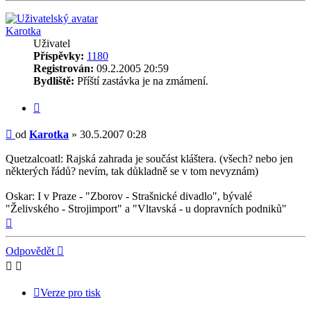
Karotka
Uživatel
Příspěvky:
1180
Registrován:
09.2.2005 20:59
Bydliště:
Příští zastávka je na zmámení.
Citovat
Příspěvek
od
Karotka
»
30.5.2007 0:28
Quetzalcoatl: Rajská zahrada je součást kláštera. (všech? nebo jen
některých řádů? nevím, tak důkladně se v tom nevyznám)
Oskar: I v Praze - "Zborov - Strašnické divadlo", bývalé
"Želivského - Strojimport" a "Vltavská - u dopravních podniků"
Nahoru
Odpovědět
Verze pro tisk