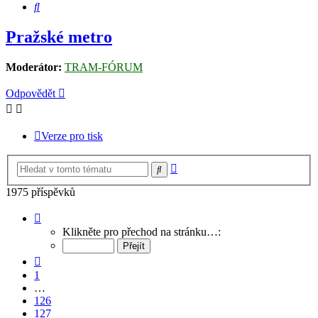
Hledat
Pražské metro
Moderátor:
TRAM-FÓRUM
Odpovědět
Verze pro tisk
Pokročilé
Hledat
hledání
1975 příspěvků
Stránka
128
Klikněte pro přechod na stránku…:
z
132
Předchozí
1
…
126
127