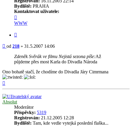
Registrován:
16.11.2003 22:14
Bydliště:
PRAHA
Kontaktovat uživatele:
Kontaktovat
uživatele
WWW
218
Citovat
Příspěvek
od
218
»
31.5.2007 14:06
Zdeněk Svěrák ve filmu Nejistá sezona píše:
Až
půjdeme přes most Karla do Divadla Národa
Ono bohatě stačí, že chodíme do Divadla Járy Cimrmana
Nahoru
Absolut
Moderátor
Příspěvky:
5319
Registrován:
21.12.2005 12:28
Bydliště:
Tam, kde vedle vytejká poslední flaška...