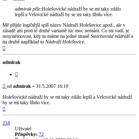
admirak píše:
Holešovické nádraží by se mi taky zdálo
lepší a Vršovické nádraží by se mi taky líbilo více.
Mě přijde logičtější spíš název Nádraží Holešovice apod., ale v
zásadě ani proti té druhé variantě nic moc nemám. Co mi vadí, je
nesystémovost, kdy tu máme na jedné straně
Smíchovské nádraží
a
na druhé například to
Nádraží Holešovice
.
Nahoru
admirak
Citovat
Příspěvek
od
admirak
»
31.5.2007 16:19
Holešovické nádraží by se mi taky zdálo lepší a Vršovické nádraží
by se mi taky líbilo více.
Nahoru
218
Uživatel
Příspěvky:
72