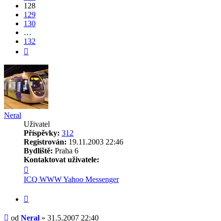
128
129
130
…
132
Další
Neral
Uživatel
Příspěvky:
312
Registrován:
19.11.2003 22:46
Bydliště:
Praha 6
Kontaktovat uživatele:
Kontaktovat
uživatele
ICQ
WWW
Yahoo Messenger
Neral
Citovat
Příspěvek
od
Neral
»
31.5.2007 22:40