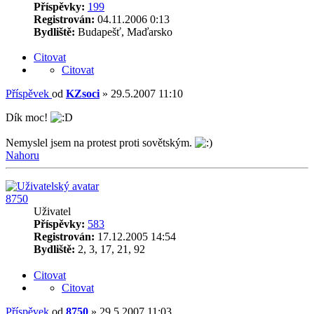
Příspěvky:
199
Registrován:
04.11.2006 0:13
Bydliště:
Budapešť, Maďarsko
Citovat
Citovat
Příspěvek
od
KZsoci
»
29.5.2007 11:10
Dík moc!
Nemyslel jsem na protest proti sovětským.
Nahoru
8750
Uživatel
Příspěvky:
583
Registrován:
17.12.2005 14:54
Bydliště:
2, 3, 17, 21, 92
Citovat
Citovat
Příspěvek
od
8750
»
29.5.2007 11:03