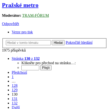
Pražské metro
Moderátor:
TRAM-FÓRUM
Odpovědět
Verze pro tisk
Pokročilé hledání
Hledat
1975 příspěvků
Stránka
130
z
132
Klikněte pro přechod na stránku…:
Předchozí
1
…
128
129
130
131
132
Další