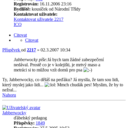
Registrován:
16.11.2006 23:16
Bydliště:
kousíček od Národní Třídy
Kontaktovat uživatele:
Kontaktovat uživatele 2217
ICQ
Citovat
Citovat
Příspěvek
od
2217
»
02.3.2007 10:34
Jabberwocky píše:
Já bych tam žádné zabezpečení
nedával. Prostě co je v kolejišti, je mrtvý maso a
metráci si to můžou vzít domů pro psa
Ty, Jabberwocky, co děláš na peďáku? Já myslla, že tam sou lidi,
který myslej jako lidi...
Mmch chudák pes! Myslim, že by to
nežral...
Nahoru
Jabberwocky
ďábelský pedagog
Příspěvky:
1849