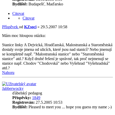
Bydliště:
Budapešť, Maďarsko
Citovat
Citovat
Příspěvek
od
KZsoci
»
29.5.2007 10:58
Mám moc hloupou otázku:
Stanice linky A Dejvická, Hradčanská, Malostranská a Staroměstská
dostaly svoje jmena od ulicích, které jsou nad stanicí? Nebo jmenují
se kompletně např. "Malostranská stanice" nebo "Staroměstská
stanice" atd.? Když druhé řešení je správné, tak proč nejmenují se
stanice např. Chodov "Chodovská" nebo Vyšehrad "Vyšehradská"
atd.?
Nahoru
Jabberwocky
ďábelský pedagog
Příspěvky:
1849
Registrován:
27.5.2005 10:53
Bydliště:
Pleased to meet you ... hope you guess my name ;-)