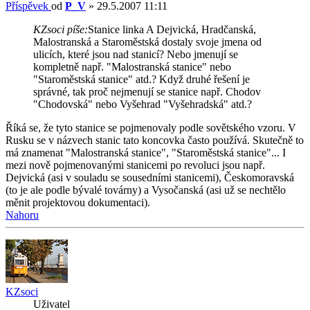
Příspěvek
od
P_V
»
29.5.2007 11:11
KZsoci píše:
Stanice linka A Dejvická, Hradčanská,
Malostranská a Staroměstská dostaly svoje jmena od
ulicích, které jsou nad stanicí? Nebo jmenují se
kompletně např. "Malostranská stanice" nebo
"Staroměstská stanice" atd.? Když druhé řešení je
správné, tak proč nejmenují se stanice např. Chodov
"Chodovská" nebo Vyšehrad "Vyšehradská" atd.?
Říká se, že tyto stanice se pojmenovaly podle sovětského vzoru. V
Rusku se v názvech stanic tato koncovka často používá. Skutečně to
má znamenat "Malostranská stanice", "Staroměstská stanice"... I
mezi nově pojmenovanými stanicemi po revoluci jsou např.
Dejvická (asi v souladu se sousedními stanicemi), Českomoravská
(to je ale podle bývalé továrny) a Vysočanská (asi už se nechtělo
měnit projektovou dokumentaci).
Nahoru
KZsoci
Uživatel