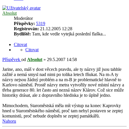
Absolut
Moderátor
Příspěvky:
5319
Registrován:
21.12.2005 12:28
Bydliště:
Tam, kde vedle vytejká poslední flaška...
Citovat
Citovat
Příspěvek
od
Absolut
»
29.5.2007 14:58
Jarine, ano, máš v dost věcech pravdu, ale ty názvy již jsou tahhle
zažité a nemá smysl nad nimi po tolika letech fňukat. Na m-A ty
názvy nejsou žádný problém a na m-B je problematické hlavně to
Karlovo náměstí. Prostě názvy metra vytvořily nové místní názvy a
třeba generace 80. let často ani nezná název Klárov. Což sice může
historiky drásat, ale z dopravního hlediska je to úplně jedno.
Mimochodem, Staroměstská měla mít výstup na konec Kaprovky
hned u Staroměstského náměstí, proč tam nebyl postaven se zeptej
komunistů, proč nebude doplněn se zeptej památkářů.
Nahoru