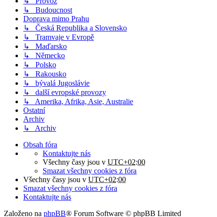
↳ Provoz
↳ Budoucnost
Doprava mimo Prahu
↳ Česká Republika a Slovensko
↳ Tramvaje v Evropě
↳ Maďarsko
↳ Německo
↳ Polsko
↳ Rakousko
↳ bývalá Jugoslávie
↳ další evropské provozy
↳ Amerika, Afrika, Asie, Australie
Ostatní
Archiv
↳ Archiv
Obsah fóra
Kontaktujte nás
Všechny časy jsou v
UTC+02:00
Smazat všechny cookies z fóra
Všechny časy jsou v
UTC+02:00
Smazat všechny cookies z fóra
Kontaktujte nás
Založeno na
phpBB
® Forum Software © phpBB Limited