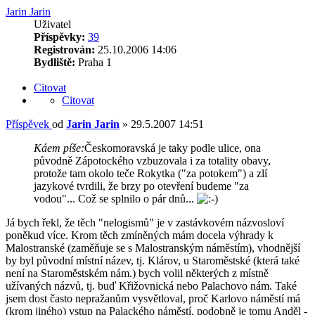
Jarin Jarin
Uživatel
Příspěvky:
39
Registrován:
25.10.2006 14:06
Bydliště:
Praha 1
Citovat
Citovat
Příspěvek
od
Jarin Jarin
»
29.5.2007 14:51
Káem píše:
Českomoravská je taky podle ulice, ona
původně Zápotockého vzbuzovala i za totality obavy,
protože tam okolo teče Rokytka ("za potokem") a zlí
jazykové tvrdili, že brzy po otevření budeme "za
vodou"... Což se splnilo o pár dnů...
Já bych řekl, že těch "nelogismů" je v zastávkovém názvosloví
poněkud více. Krom těch zmíněných mám docela výhrady k
Malostranské (zaměňuje se s Malostranským náměstím), vhodnější
by byl původní místní název, tj. Klárov, u Staroměstské (která také
není na Staroměstském nám.) bych volil některých z místně
užívaných názvů, tj. buď Křižovnická nebo Palachovo nám. Také
jsem dost často nepražanům vysvětloval, proč Karlovo náměstí má
(krom jiného) vstup na Palackého náměstí, podobně je tomu Anděl -