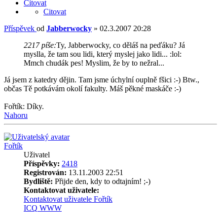
Citovat
Citovat
Příspěvek
od
Jabberwocky
»
02.3.2007 20:28
2217 píše:
Ty, Jabberwocky, co děláš na peďáku? Já
myslla, že tam sou lidi, který myslej jako lidi... :lol:
Mmch chudák pes! Myslim, že by to nežral...
Já jsem z katedry dějin. Tam jsme úchylní ouplně fšici :-) Btw.,
občas Tě potkávám okolí fakulty. Máš pěkné maskáče :-)
Fořtík: Díky.
Nahoru
Fořtík
Uživatel
Příspěvky:
2418
Registrován:
13.11.2003 22:51
Bydliště:
Přijde den, kdy to odtajním! ;-)
Kontaktovat uživatele:
Kontaktovat uživatele Fořtík
ICQ
WWW