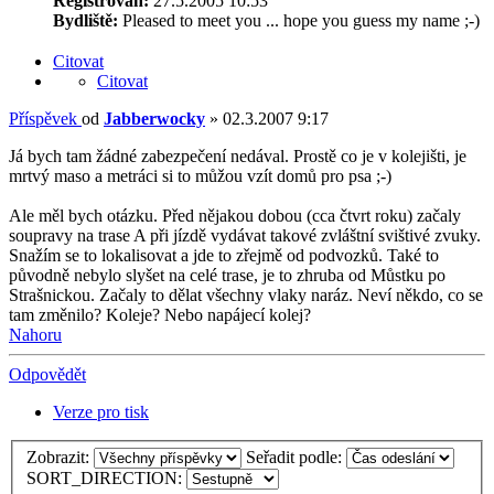
Registrován:
27.5.2005 10:53
Bydliště:
Pleased to meet you ... hope you guess my name ;-)
Citovat
Citovat
Příspěvek
od
Jabberwocky
»
02.3.2007 9:17
Já bych tam žádné zabezpečení nedával. Prostě co je v kolejišti, je
mrtvý maso a metráci si to můžou vzít domů pro psa ;-)
Ale měl bych otázku. Před nějakou dobou (cca čtvrt roku) začaly
soupravy na trase A při jízdě vydávat takové zvláštní svištivé zvuky.
Snažím se to lokalisovat a jde to zřejmě od podvozků. Také to
původně nebylo slyšet na celé trase, je to zhruba od Můstku po
Strašnickou. Začaly to dělat všechny vlaky naráz. Neví někdo, co se
tam změnilo? Koleje? Nebo napájecí kolej?
Nahoru
Odpovědět
Verze pro tisk
Zobrazit:
Seřadit podle:
SORT_DIRECTION: