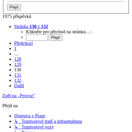
1975 příspěvků
Stránka
130
z
132
Klikněte pro přechod na stránku…:
Předchozí
1
…
128
129
130
131
132
Další
Zpět na „Provoz“
Přejít na
Doprava v Praze
↳ Tramvajové tratě a infrastruktura
↳ Tramvajové vozy