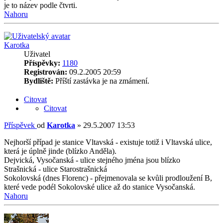
je to název podle čtvrti.
Nahoru
Karotka
Uživatel
Příspěvky:
1180
Registrován:
09.2.2005 20:59
Bydliště:
Příští zastávka je na zmámení.
Citovat
Citovat
Příspěvek
od
Karotka
»
29.5.2007 13:53
Nejhorší případ je stanice Vltavská - existuje totiž i Vltavská ulice,
která je úplně jinde (blízko Anděla).
Dejvická, Vysočanská - ulice stejného jména jsou blízko
Strašnická - ulice Starostrašnická
Sokolovská (dnes Florenc) - přejmenovala se kvůli prodloužení B,
které vede podél Sokolovské ulice až do stanice Vysočanská.
Nahoru