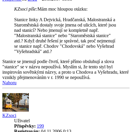
KZsoci píše:
Mám moc hloupou otázku:
Stanice linky A Dejvická, Hradčanská, Malostranská a
Staroměstská dostaly svoje jmena od ulicích, které jsou
nad stanicí? Nebo jmenují se kompletně např.
"Malostranská stanice" nebo "Staroměstská stanice"
atd.? Když druhé řešení je správné, tak proč nejmenují
se stanice např. Chodov "Chodovská" nebo Vyšehrad
"Vyšehradská" atd.?
Stanice se jmenují podle čtvrtí, které přímo obsluhují a slova
"stanice" se v názvu nepoužívá. Myslím si, že tento styl byl
inspirován sovětskými názvy, a proto u Chodova a Vyšehradu, které
vznikly přejmenováním v r. 1990 se nepoužívá.
Nahoru
KZsoci
Uživatel
Příspěvky:
199
Registrován:
04.11.2006 0:13