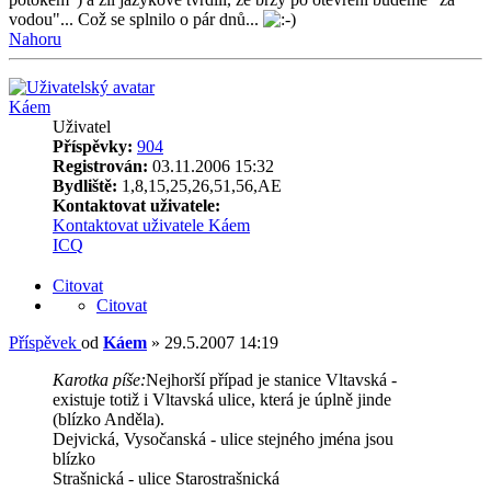
vodou"... Což se splnilo o pár dnů...
Nahoru
Káem
Uživatel
Příspěvky:
904
Registrován:
03.11.2006 15:32
Bydliště:
1,8,15,25,26,51,56,AE
Kontaktovat uživatele:
Kontaktovat uživatele Káem
ICQ
Citovat
Citovat
Příspěvek
od
Káem
»
29.5.2007 14:19
Karotka píše:
Nejhorší případ je stanice Vltavská -
existuje totiž i Vltavská ulice, která je úplně jinde
(blízko Anděla).
Dejvická, Vysočanská - ulice stejného jména jsou
blízko
Strašnická - ulice Starostrašnická