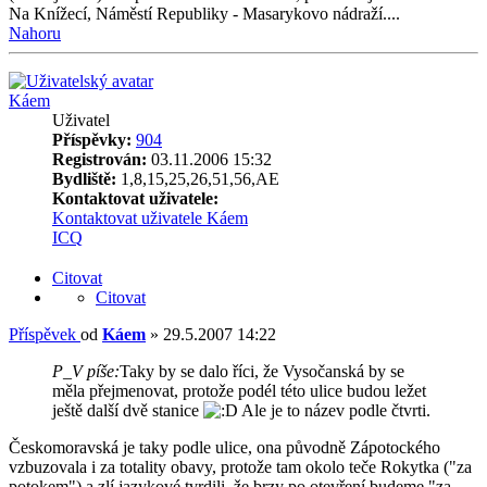
Na Knížecí, Náměstí Republiky - Masarykovo nádraží....
Nahoru
Káem
Uživatel
Příspěvky:
904
Registrován:
03.11.2006 15:32
Bydliště:
1,8,15,25,26,51,56,AE
Kontaktovat uživatele:
Kontaktovat uživatele Káem
ICQ
Citovat
Citovat
Příspěvek
od
Káem
»
29.5.2007 14:22
P_V píše:
Taky by se dalo říci, že Vysočanská by se
měla přejmenovat, protože podél této ulice budou ležet
ještě další dvě stanice
Ale je to název podle čtvrti.
Českomoravská je taky podle ulice, ona původně Zápotockého
vzbuzovala i za totality obavy, protože tam okolo teče Rokytka ("za
potokem") a zlí jazykové tvrdili, že brzy po otevření budeme "za