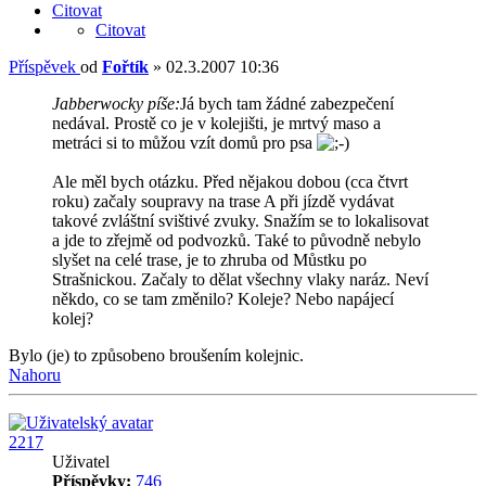
Citovat
Citovat
Příspěvek
od
Fořtík
»
02.3.2007 10:36
Jabberwocky píše:
Já bych tam žádné zabezpečení
nedával. Prostě co je v kolejišti, je mrtvý maso a
metráci si to můžou vzít domů pro psa
Ale měl bych otázku. Před nějakou dobou (cca čtvrt
roku) začaly soupravy na trase A při jízdě vydávat
takové zvláštní svištivé zvuky. Snažím se to lokalisovat
a jde to zřejmě od podvozků. Také to původně nebylo
slyšet na celé trase, je to zhruba od Můstku po
Strašnickou. Začaly to dělat všechny vlaky naráz. Neví
někdo, co se tam změnilo? Koleje? Nebo napájecí
kolej?
Bylo (je) to způsobeno broušením kolejnic.
Nahoru
2217
Uživatel
Příspěvky:
746