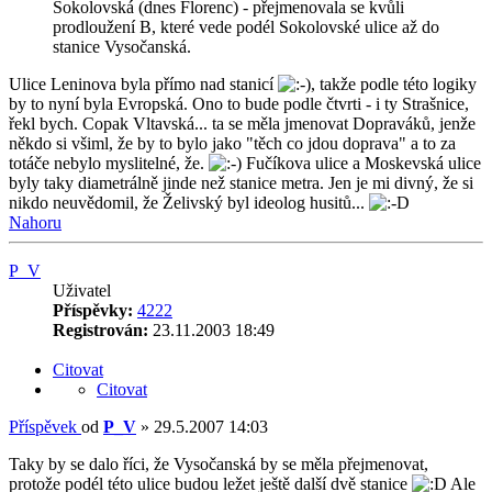
Sokolovská (dnes Florenc) - přejmenovala se kvůli
prodloužení B, které vede podél Sokolovské ulice až do
stanice Vysočanská.
Ulice Leninova byla přímo nad stanicí
, takže podle této logiky
by to nyní byla Evropská. Ono to bude podle čtvrti - i ty Strašnice,
řekl bych. Copak Vltavská... ta se měla jmenovat Dopraváků, jenže
někdo si všiml, že by to bylo jako "těch co jdou doprava" a to za
totáče nebylo myslitelné, že.
Fučíkova ulice a Moskevská ulice
byly taky diametrálně jinde než stanice metra. Jen je mi divný, že si
nikdo neuvědomil, že Želivský byl ideolog husitů...
Nahoru
P_V
Uživatel
Příspěvky:
4222
Registrován:
23.11.2003 18:49
Citovat
Citovat
Příspěvek
od
P_V
»
29.5.2007 14:03
Taky by se dalo říci, že Vysočanská by se měla přejmenovat,
protože podél této ulice budou ležet ještě další dvě stanice
Ale