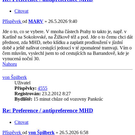
Citovat
Příspěvek
od
MARV
»
26.5.2026 9:40
Jde o to, co se vybere. V mnoha částech Prahy to takto je, např. v
Karlíně na Sokolovské, na Žižkově též a pod. Jde o to čemu chci dát
přednost, zda MHD, nebo klídku a zaplatit prodloužení v jízdní
době a ještě naštvat cestující jedoucí v té zpomalené tramvaji. Vím o
čem mluvím, vyslechl jsem to od cestujících na Barrandově, kde je
vynucená noční 30.
Nahoru
von Špilberk
Uživatel
Příspěvky:
4555
Registrován:
23.2.2012 8:27
Bydliště:
15 minut chůze od vozovny Pankrác
Re: Preference / antipreference MHD
Citovat
Příspěvek
od
von Špilberk
»
26.5.2026 6:58