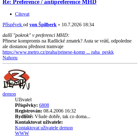
Re: Preference / antipreference MHD
Citovat
Příspěvek
od
von Špilberk
»
10.7.2026 18:34
další "pokrok" v preferenci MHD:
Přinese kompromis na Radlické zmatek? Auta se vrátí, odpoledne
ale dostanou přednost tramvaje
https://www.metro.cz/praha/prinese-komp ... raha_peskk
Nahoru
demon
Uživatel
Příspěvky:
6808
Registrován:
08.4.2006 16:32
Bydliště:
Všude dobře, tak co doma...
Kontaktovat uživatele:
Kontaktovat uživatele demon
WWW