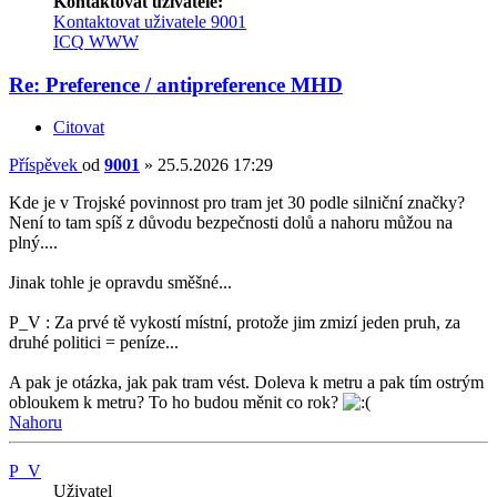
Kontaktovat uživatele:
Kontaktovat uživatele 9001
ICQ
WWW
Re: Preference / antipreference MHD
Citovat
Příspěvek
od
9001
»
25.5.2026 17:29
Kde je v Trojské povinnost pro tram jet 30 podle silniční značky?
Není to tam spíš z důvodu bezpečnosti dolů a nahoru můžou na
plný....
Jinak tohle je opravdu směšné...
P_V : Za prvé tě vykostí místní, protože jim zmizí jeden pruh, za
druhé politici = peníze...
A pak je otázka, jak pak tram vést. Doleva k metru a pak tím ostrým
obloukem k metru? To ho budou měnit co rok?
Nahoru
P_V
Uživatel