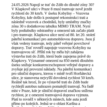
24.05.2026 Napojí se trať do Zdib do dlouhé zóny 30?
V Klapkově ulici v Praze 8 musí tramvaje nově jezdit
rychlostí do 30 km/h. V úseku Kobylisy – Vozovna
Kobylisy, kde došlo k postupné rekonstrukci trati a
následně vozovek a chodníků, byly umístěny značky
zóna 30 s dodatkovou tabulku MIMO TRAM. Nyní
byly podtabulky odstraněny a omezení tak začalo platit
i pro tramvaje. Klapkova ulice není od 80. let 20. století
páteřní komunikací pro automobilovou dopravu. Jsou jí
však vedeny tramvaje, tedy páteř veřejné povrchové
dopravy. Trať rovněž napojuje vozovnu Kobylisy na
tramvajovou síť. Příští rok by měla být zahájena
výstavba trati do Zdib, která bude zapojena právě do
Klapkovy. Významné omezení na 850 metrů dlouhém
úseku snižuje konkurenceschopnost veřejné dopravy a
zvyšuje její provozní náklady. Na páteřní komunikaci
pro silniční dopravu, kterou v místě tvoří Horňátecká
ulice, je stanovena nejvyšší dovolená rychlost 50 km/h.
Reálně tak hrozí, že po výstavbě trati do Zdib bude
rychlejší autobus nahrazen pomalejší tramvají. Na řadě
míst v Praze, kde je silniční dopravní značkou snížena
rychlost, je z omezení tramvajová doprava vyjmuta.
Platí to rovněž v některých místech, kde auta jezdí
přímo po kolejích. Jedná se o oblast Karlína a