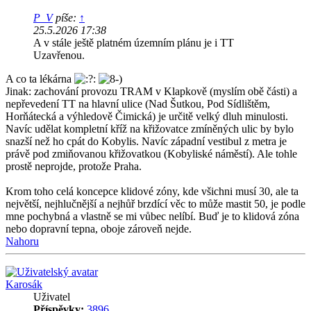
P_V
píše:
↑
25.5.2026 17:38
A v stále ještě platném územním plánu je i TT
Uzavřenou.
A co ta lékárna
Jinak: zachování provozu TRAM v Klapkově (myslím obě části) a
nepřevedení TT na hlavní ulice (Nad Šutkou, Pod Sídlištěm,
Horňátecká a výhledově Čimická) je určitě velký dluh minulosti.
Navíc udělat kompletní kříž na křižovatce zmíněných ulic by bylo
snazší než ho cpát do Kobylis. Navíc západní vestibul z metra je
právě pod zmiňovanou křižovatkou (Kobyliské náměstí). Ale tohle
prostě neprojde, protože Praha.
Krom toho celá koncepce klidové zóny, kde všichni musí 30, ale ta
největší, nejhlučnější a nejhůř brzdící věc to může mastit 50, je podle
mne pochybná a vlastně se mi vůbec nelíbí. Buď je to klidová zóna
nebo dopravní tepna, oboje zároveň nejde.
Nahoru
Karosák
Uživatel
Příspěvky:
3896