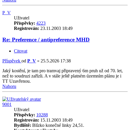
P_V
Uživatel
Příspěvky:
4223
Registrován:
23.11.2003 18:49
Re: Preference / antipreference MHD
Citovat
Příspěvek
od
P_V
»
25.5.2026 17:38
Jaký kostění, je tam pro tramvaj připravený 6m pruh už od 70. let,
než to soudruzi zařízli. A v stále ještě platném územním plánu je i
TT Uzavřenou.
Nahoru
9001
Uživatel
Příspěvky:
10288
Registrován:
15.11.2003 18:49
Bydliště:
Blízko konečné linky 24,51.