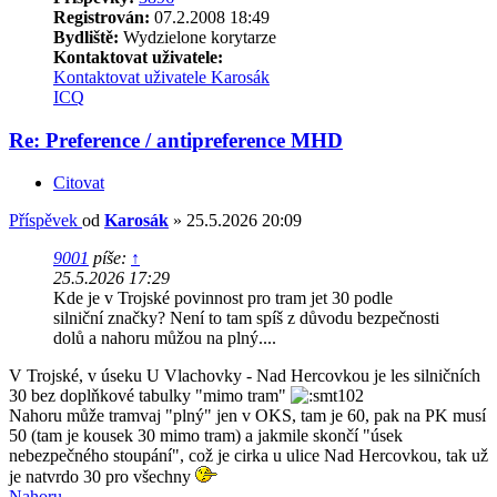
Registrován:
07.2.2008 18:49
Bydliště:
Wydzielone korytarze
Kontaktovat uživatele:
Kontaktovat uživatele Karosák
ICQ
Re: Preference / antipreference MHD
Citovat
Příspěvek
od
Karosák
»
25.5.2026 20:09
9001
píše:
↑
25.5.2026 17:29
Kde je v Trojské povinnost pro tram jet 30 podle
silniční značky? Není to tam spíš z důvodu bezpečnosti
dolů a nahoru můžou na plný....
V Trojské, v úseku U Vlachovky - Nad Hercovkou je les silničních
30 bez doplňkové tabulky "mimo tram"
Nahoru může tramvaj "plný" jen v OKS, tam je 60, pak na PK musí
50 (tam je kousek 30 mimo tram) a jakmile skončí "úsek
nebezpečného stoupání", což je cirka u ulice Nad Hercovkou, tak už
je natvrdo 30 pro všechny
Nahoru