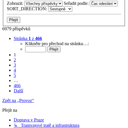
Zobrazit:
Seřadit podle:
SORT_DIRECTION:
6979 příspěvků
Stránka
1
z
466
Klikněte pro přechod na stránku…:
1
2
3
4
5
…
466
Další
Zpět na „Provoz“
Přejít na
Doprava v Praze
↳ Tramvajové tratě a infrastruktura