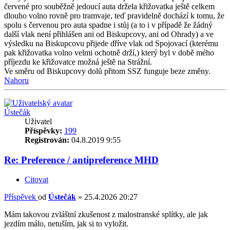
červené pro souběžně jedoucí auta držela křižovatka ještě celkem
dlouho volno rovně pro tramvaje, teď pravidelně dochází k tomu, že
spolu s červenou pro auta spadne i stůj (a to i v případě že žádný
další vlak není přihlášen ani od Biskupcovy, ani od Ohrady) a ve
výsledku na Biskupcovu přijede dříve vlak od Spojovací (kterému
pak křižovatka volno velmi ochotně drží,) který byl v době mého
příjezdu ke křižovatce možná ještě na Strážní.
Ve směru od Biskupcovy dolů přitom SSZ funguje beze změny.
Nahoru
Ústečák
Uživatel
Příspěvky:
199
Registrován:
04.8.2019 9:55
Re: Preference / antipreference MHD
Citovat
Příspěvek
od
Ústečák
»
25.4.2026 20:27
Mám takovou zvláštní zkušenost z malostranské splítky, ale jak
jezdím málo, netuším, jak si to vyložit.