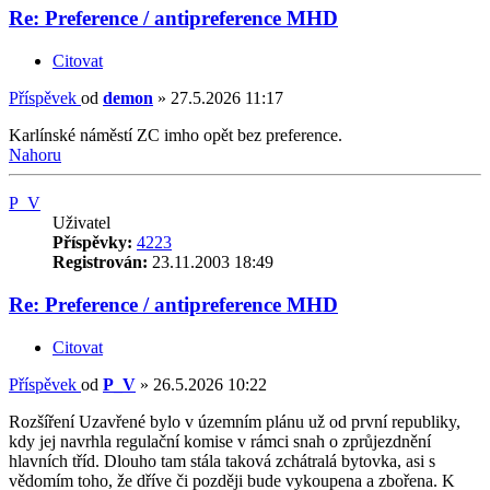
Re: Preference / antipreference MHD
Citovat
Příspěvek
od
demon
»
27.5.2026 11:17
Karlínské náměstí ZC imho opět bez preference.
Nahoru
P_V
Uživatel
Příspěvky:
4223
Registrován:
23.11.2003 18:49
Re: Preference / antipreference MHD
Citovat
Příspěvek
od
P_V
»
26.5.2026 10:22
Rozšíření Uzavřené bylo v územním plánu už od první republiky,
kdy jej navrhla regulační komise v rámci snah o zprůjezdnění
hlavních tříd. Dlouho tam stála taková zchátralá bytovka, asi s
vědomím toho, že dříve či později bude vykoupena a zbořena. K