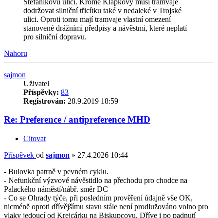
Štefánikovu ulici. Kromě Klapkovy musí tramvaje
dodržovat silniční třicítku také v nedaleké v Trojské
ulici. Oproti tomu mají tramvaje vlastní omezení
stanovené drážními předpisy a návěstmi, které neplatí
pro silniční dopravu.
Nahoru
sajmon
Uživatel
Příspěvky:
83
Registrován:
28.9.2019 18:59
Re: Preference / antipreference MHD
Citovat
Příspěvek
od
sajmon
»
27.4.2026 10:44
- Bulovka patrně v pevném cyklu.
- Nefunkční výzvové návěstidlo na přechodu pro chodce na
Palackého náměstí/nábř. směr DC
- Co se Ohrady týče, při posledním prověření údajně vše OK,
nicméně oproti dřívějšímu stavu stále není prodlužováno volno pro
vlaky jedoucí od Krejcárku na Biskupcovu. Dříve i po padnutí