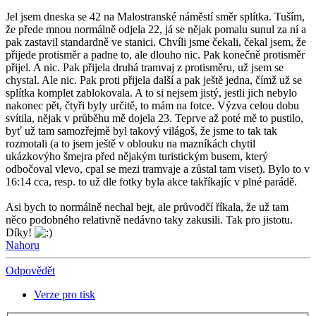
Jel jsem dneska se 42 na Malostranské náměstí směr splítka. Tuším,
že přede mnou normálně odjela 22, já se nějak pomalu sunul za ní a
pak zastavil standardně ve stanici. Chvíli jsme čekali, čekal jsem, že
přijede protisměr a padne to, ale dlouho nic. Pak konečně protisměr
přijel. A nic. Pak přijela druhá tramvaj z protisměru, už jsem se
chystal. Ale nic. Pak proti přijela další a pak ještě jedna, čímž už se
splítka komplet zablokovala. A to si nejsem jistý, jestli jich nebylo
nakonec pět, čtyři byly určitě, to mám na fotce. Výzva celou dobu
svítila, nějak v průběhu mě dojela 23. Teprve až poté mě to pustilo,
byť už tam samozřejmě byl takový világoš, že jsme to tak tak
rozmotali (a to jsem ještě v oblouku na mazníkách chytil
ukázkovýho šmejra před nějakým turistickým busem, který
odbočoval vlevo, cpal se mezi tramvaje a zůstal tam viset). Bylo to v
16:14 cca, resp. to už dle fotky byla akce takříkajíc v plné parádě.
Asi bych to normálně nechal bejt, ale průvodčí říkala, že už tam
něco podobného relativně nedávno taky zakusili. Tak pro jistotu.
Díky!
Nahoru
Odpovědět
Verze pro tisk