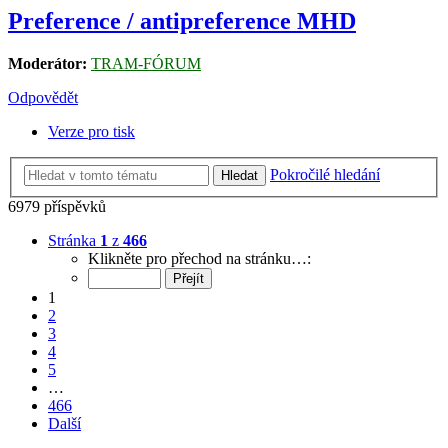
Preference / antipreference MHD
Moderátor:
TRAM-FÓRUM
Odpovědět
Verze pro tisk
Pokročilé hledání
Hledat
6979 příspěvků
Stránka
1
z
466
Klikněte pro přechod na stránku…:
1
2
3
4
5
…
466
Další