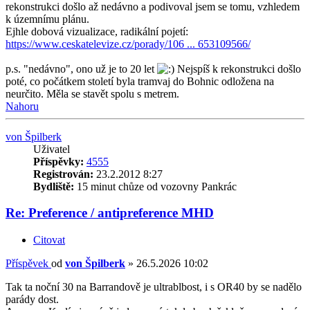
rekonstrukci došlo až nedávno a podivoval jsem se tomu, vzhledem
k územnímu plánu.
Ejhle dobová vizualizace, radikální pojetí:
https://www.ceskatelevize.cz/porady/106 ... 653109566/
p.s. "nedávno", ono už je to 20 let
Nejspíš k rekonstrukci došlo
poté, co počátkem století byla tramvaj do Bohnic odložena na
neurčito. Měla se stavět spolu s metrem.
Nahoru
von Špilberk
Uživatel
Příspěvky:
4555
Registrován:
23.2.2012 8:27
Bydliště:
15 minut chůze od vozovny Pankrác
Re: Preference / antipreference MHD
Citovat
Příspěvek
od
von Špilberk
»
26.5.2026 10:02
Tak ta noční 30 na Barrandově je ultrablbost, i s OR40 by se nadělo
parády dost.