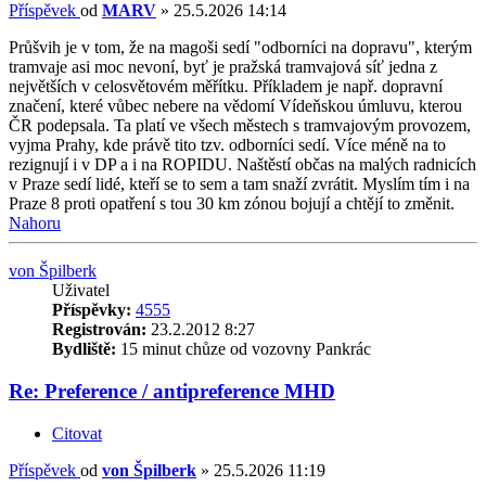
Příspěvek
od
MARV
»
25.5.2026 14:14
Průšvih je v tom, že na magoši sedí "odborníci na dopravu", kterým
tramvaje asi moc nevoní, byť je pražská tramvajová síť jedna z
největších v celosvětovém měřítku. Příkladem je např. dopravní
značení, které vůbec nebere na vědomí Vídeňskou úmluvu, kterou
ČR podepsala. Ta platí ve všech městech s tramvajovým provozem,
vyjma Prahy, kde právě tito tzv. odborníci sedí. Více méně na to
rezignují i v DP a i na ROPIDU. Naštěstí občas na malých radnicích
v Praze sedí lidé, kteří se to sem a tam snaží zvrátit. Myslím tím i na
Praze 8 proti opatření s tou 30 km zónou bojují a chtějí to změnit.
Nahoru
von Špilberk
Uživatel
Příspěvky:
4555
Registrován:
23.2.2012 8:27
Bydliště:
15 minut chůze od vozovny Pankrác
Re: Preference / antipreference MHD
Citovat
Příspěvek
od
von Špilberk
»
25.5.2026 11:19