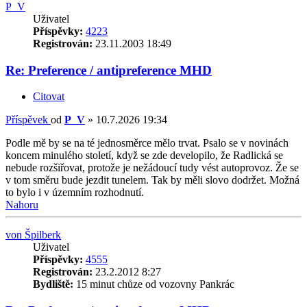
P_V
Uživatel
Příspěvky:
4223
Registrován:
23.11.2003 18:49
Re: Preference / antipreference MHD
Citovat
Příspěvek
od
P_V
»
10.7.2026 19:34
Podle mě by se na té jednosměrce mělo trvat. Psalo se v novinách
koncem minulého století, když se zde developilo, že Radlická se
nebude rozšiřovat, protože je nežádoucí tudy vést autoprovoz. Že se
v tom směru bude jezdit tunelem. Tak by měli slovo dodržet. Možná
to bylo i v územním rozhodnutí.
Nahoru
von Špilberk
Uživatel
Příspěvky:
4555
Registrován:
23.2.2012 8:27
Bydliště:
15 minut chůze od vozovny Pankrác