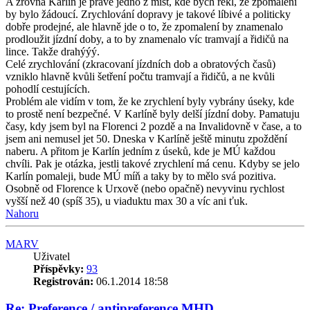
A zrovna Karlín je právě jedno z míst, kde bych řekl, že zpomalení
by bylo žádoucí. Zrychlování dopravy je takové líbivé a politicky
dobře prodejné, ale hlavně jde o to, že zpomalení by znamenalo
prodloužit jízdní doby, a to by znamenalo víc tramvají a řidičů na
lince. Takže drahýýý.
Celé zrychlování (zkracovaní jízdních dob a obratových časů)
vzniklo hlavně kvůli šetření počtu tramvají a řidičů, a ne kvůli
pohodlí cestujících.
Problém ale vidím v tom, že ke zrychlení byly vybrány úseky, kde
to prostě není bezpečné. V Karlíně byly delší jízdní doby. Pamatuju
časy, kdy jsem byl na Florenci 2 pozdě a na Invalidovně v čase, a to
jsem ani nemusel jet 50. Dneska v Karlíně ještě minutu zpoždění
naberu. A přitom je Karlín jedním z úseků, kde je MÚ každou
chvíli. Pak je otázka, jestli takové zrychlení má cenu. Kdyby se jelo
Karlín pomaleji, bude MÚ míň a taky by to mělo svá pozitiva.
Osobně od Florence k Urxově (nebo opačně) nevyvinu rychlost
vyšší než 40 (spíš 35), u viaduktu max 30 a víc ani ťuk.
Nahoru
MARV
Uživatel
Příspěvky:
93
Registrován:
06.1.2014 18:58
Re: Preference / antipreference MHD