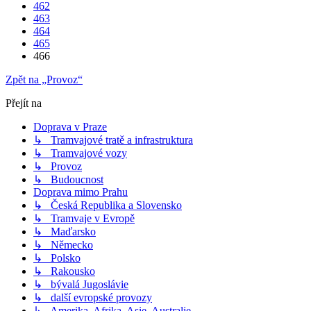
462
463
464
465
466
Zpět na „Provoz“
Přejít na
Doprava v Praze
↳ Tramvajové tratě a infrastruktura
↳ Tramvajové vozy
↳ Provoz
↳ Budoucnost
Doprava mimo Prahu
↳ Česká Republika a Slovensko
↳ Tramvaje v Evropě
↳ Maďarsko
↳ Německo
↳ Polsko
↳ Rakousko
↳ bývalá Jugoslávie
↳ další evropské provozy
↳ Amerika, Afrika, Asie, Australie