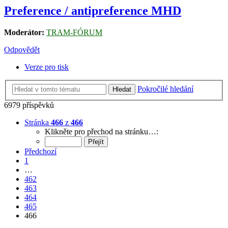
Preference / antipreference MHD
Moderátor:
TRAM-FÓRUM
Odpovědět
Verze pro tisk
Pokročilé hledání
Hledat
6979 příspěvků
Stránka
466
z
466
Klikněte pro přechod na stránku…:
Předchozí
1
…
462
463
464
465
466