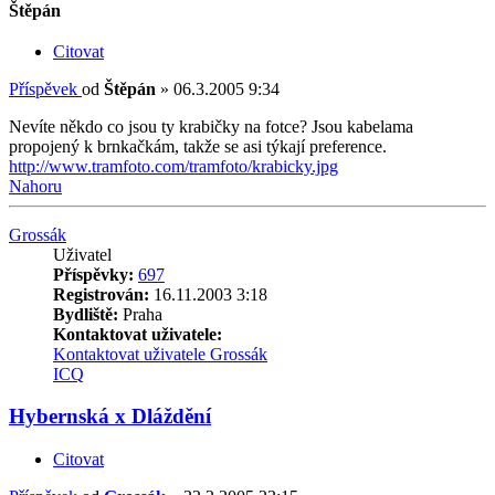
Štěpán
Citovat
Příspěvek
od
Štěpán
»
06.3.2005 9:34
Nevíte někdo co jsou ty krabičky na fotce? Jsou kabelama
propojený k brnkačkám, takže se asi týkají preference.
http://www.tramfoto.com/tramfoto/krabicky.jpg
Nahoru
Grossák
Uživatel
Příspěvky:
697
Registrován:
16.11.2003 3:18
Bydliště:
Praha
Kontaktovat uživatele:
Kontaktovat uživatele Grossák
ICQ
Hybernská x Dláždění
Citovat