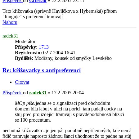
Příspěvek
od
Grossák
»
22.2.2005 23:15
Tato křižovatka (správně Havlíčkova x Hybernská) přitom
"funguje" s preferencí tramvají...
Nahoru
radek31
Moderátor
Příspěvky:
1713
Registrován:
02.7.2004 16:41
Bydliště:
Modřany, kousek od smyčky Levského
Re: křižovatky s antipreferencí
Citovat
Příspěvek
od
radek31
»
17.2.2005 20:04
MOp píše:
jedna se o signalizaci pred obchodnim
domem bila labut v ulici na porici. tam padaji cocky na
stuj pred projizdejici tramvaji s pravdepodobnosti blizici
se 100 procentum.
nechutná křižovatka - je jen pár podobně nepříjemných, kde nemá
řidič tramvaje naprosto žádnou šanci uhodnout že to padne na stůj