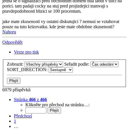
jedna se o signalizaci pred obchodnim domem bila labut v ulici na
porici. tam padaji cocky na stuj pred projizdejici tramvaji s
pravdepodobnosti blizici se 100 procentum.
jake mate zkusenosti vy ostatni diskutujici ? nemusi se vztahovat
pouze na tuto krizovatku. kde jeste mate obdobne zkusenosti?
Nahoru
Odpovědět
Verze pro tisk
Zobrazit:
Seřadit podle:
SORT_DIRECTION:
6979 příspěvků
Stránka
466
z
466
Klikněte pro přechod na stránku…:
Předchozí
1
…