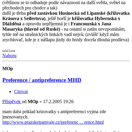
(většinou se to odhaduje podle návaznosti na další světla, světel na
přechodech pro chodce a tak)
další je třeba
před zastávkou Husinecká od Lipanské (křižovatka
Krásova x Seifertova)
, ještě horší je
křižovatka Hybernská x
Dlážděná
a opravdu nepříjemná je i
Francouzská x Jana
Masaryka (hlavně od Ruské)
- na ostatní si zatím nevzpomínám,
tyhle mě na strašnických linkách vadí nejvíc (zvlášť když mám
zrychlovač, kde je z nášlapu jízdy do brzdy docela dlouhá prodleva)
tučně šotek
Nahoru
MOp
Preference / antipreference MHD
Citovat
Příspěvek
od
MOp
»
17.2.2005 19:26
mam dalsi priklad krizovatky s antipreferenci vyjma zde
jmenovanych.
http://www.prazsketramvaje.cz/preferenc ... rence.html