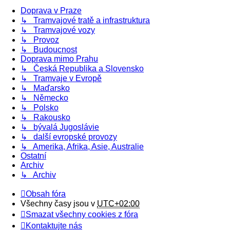
Doprava v Praze
↳ Tramvajové tratě a infrastruktura
↳ Tramvajové vozy
↳ Provoz
↳ Budoucnost
Doprava mimo Prahu
↳ Česká Republika a Slovensko
↳ Tramvaje v Evropě
↳ Maďarsko
↳ Německo
↳ Polsko
↳ Rakousko
↳ bývalá Jugoslávie
↳ další evropské provozy
↳ Amerika, Afrika, Asie, Australie
Ostatní
Archiv
↳ Archiv
Obsah fóra
Všechny časy jsou v
UTC+02:00
Smazat všechny cookies z fóra
Kontaktujte nás