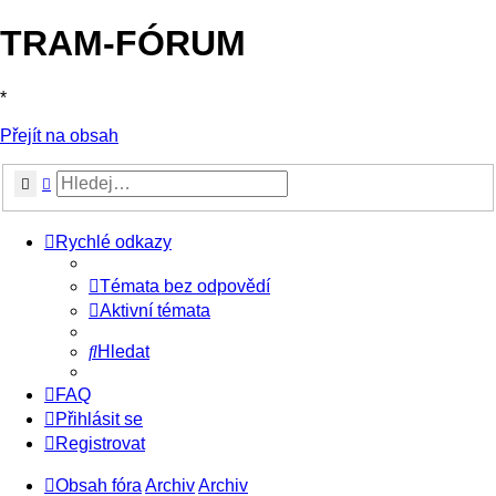
TRAM-FÓRUM
*
Přejít na obsah
Hledat
Pokročilé hledání
Rychlé odkazy
Témata bez odpovědí
Aktivní témata
Hledat
FAQ
Přihlásit se
Registrovat
Obsah fóra
Archiv
Archiv