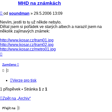
soundman
MHD na známkách
Příspěvek
od
soundman
»
29.5.2006 13:09
Nevím, jestli to tu už někde nebylo.
Dělal jsem si pořádek ve starých albech a narazil jsem na
několik zajímavých známek:
http://www.kosar.cz/tram01.jpg
http://www.kosar.cz/tram02.jpg
http://www.kosar.cz/metro01.jpg
Nahoru
Zamčeno
Verze pro tisk
1 příspěvek • Stránka
1
z
1
Zpět na „Archiv“
Přejít na