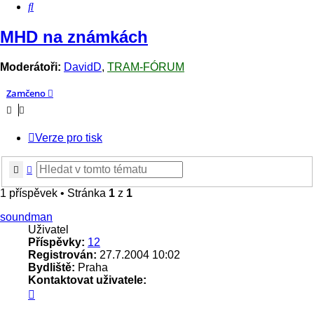
Hledat
MHD na známkách
Moderátoři:
DavidD
,
TRAM-FÓRUM
Zamčeno
Verze pro tisk
Hledat
Pokročilé hledání
1 příspěvek • Stránka
1
z
1
soundman
Uživatel
Příspěvky:
12
Registrován:
27.7.2004 10:02
Bydliště:
Praha
Kontaktovat uživatele:
Kontaktovat
uživatele