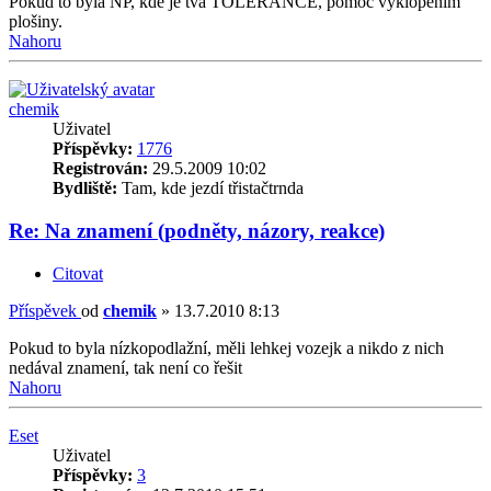
Pokud to byla NP, kde je tvá TOLERANCE, pomoc vyklopením
plošiny.
Nahoru
chemik
Uživatel
Příspěvky:
1776
Registrován:
29.5.2009 10:02
Bydliště:
Tam, kde jezdí třistačtrnda
Re: Na znamení (podněty, názory, reakce)
Citovat
Příspěvek
od
chemik
»
13.7.2010 8:13
Pokud to byla nízkopodlažní, měli lehkej vozejk a nikdo z nich
nedával znamení, tak není co řešit
Nahoru
Eset
Uživatel
Příspěvky:
3