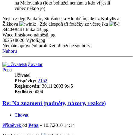
na Malovanku (foto bohužel nemám a kdo ví jestli
vůbec někdo jo)
Nejen z dep Pankrác, Strašnice, a Hloubětín, ale i z Kobylis a
Žižkova
. Zde alespoň tři fotečky ze včerejška
8440+8441-linka 43.jpg
Wucc Jiráskovo náměstí.jpg
8625+8626-Výtoň.jpg
Nemáte oprávnění prohlížet přiložené soubory.
Nahoru
Pepa
Uživatel
Příspěvky:
2152
Registrován:
30.11.2003 9:45
Bydliště:
6004
Re: Na znamení (podněty, názory, reakce)
Citovat
Příspěvek
od
Pepa
»
10.7.2010 14:14