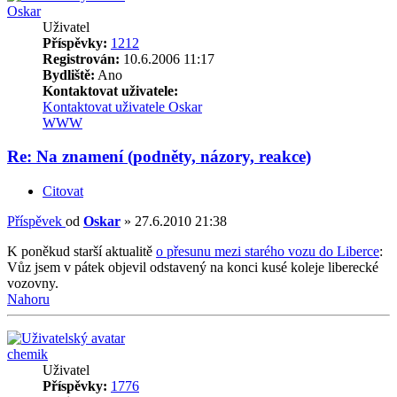
Oskar
Uživatel
Příspěvky:
1212
Registrován:
10.6.2006 11:17
Bydliště:
Ano
Kontaktovat uživatele:
Kontaktovat uživatele Oskar
WWW
Re: Na znamení (podněty, názory, reakce)
Citovat
Příspěvek
od
Oskar
»
27.6.2010 21:38
K poněkud starší aktualitě
o přesunu mezi starého vozu do Liberce
:
Vůz jsem v pátek objevil odstavený na konci kusé koleje liberecké
vozovny.
Nahoru
chemik
Uživatel
Příspěvky:
1776