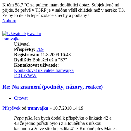
K těm 58,7 °C za pultem mám doplňující dotaz. Subjektivně mi
přijde, že právě v T3RP je v salónu větší chládek než v nereko T3.
Že by to dělala lepší izolace střechy a podlahy?
Nahoru
tramvajka
Uživatel
Příspěvky:
769
Registrován:
11.8.2009 16:43
Bydliště:
Bohužel už u "S7"
Kontaktovat uživatele:
Kontaktovat uživatele tramvajka
ICQ
WWW
Re: Na znamení (podněty, názory, reakce)
Citovat
Příspěvek
od
tramvajka
»
10.7.2010 14:19
Pepa píše:
Jen bych dodal k příspěvku o linkách 42 a
43 že jedno pořadí bylo i z Hloubětína s nízkou
kachnou a že ve středu jezdila 41 z Kubáně přes Mánes