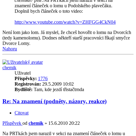
chemik87 píše:
Na PRTkách jsem narazil v sekci na
znamení článeček o lomu u Podolského plavečáku.
Doplnil bych článeček o toto video:
http://www.youtube.com/watch?v=ZHFGG4CkN04
Není lom jako lom. Já myslel, že chceš hovořit o lomu na Dvorcích
(tedy kamenolomu). Dodnes někteří starší pracovníci říkají smyčce
Dvorce Lomy.
Nahoru
chemik
Uživatel
Příspěvky:
1776
Registrován:
29.5.2009 10:02
Bydliště:
Tam, kde jezdí třistačtrnda
Re: Na znamení (podněty, názory, reakce)
Citovat
Příspěvek
od
chemik
»
15.6.2010 20:22
Na PRTkách jsem narazil v sekci na znamení článeček o lomu u