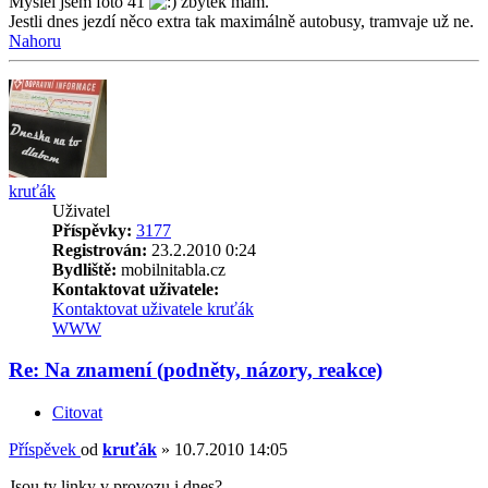
Myslel jsem foto 41
zbytek mám.
Jestli dnes jezdí něco extra tak maximálně autobusy, tramvaje už ne.
Nahoru
kruťák
Uživatel
Příspěvky:
3177
Registrován:
23.2.2010 0:24
Bydliště:
mobilnitabla.cz
Kontaktovat uživatele:
Kontaktovat uživatele kruťák
WWW
Re: Na znamení (podněty, názory, reakce)
Citovat
Příspěvek
od
kruťák
»
10.7.2010 14:05
Jsou ty linky v provozu i dnes?