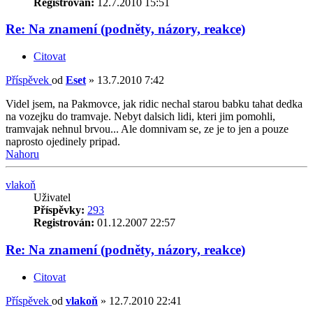
Registrován:
12.7.2010 15:51
Re: Na znamení (podněty, názory, reakce)
Citovat
Příspěvek
od
Eset
»
13.7.2010 7:42
Videl jsem, na Pakmovce, jak ridic nechal starou babku tahat dedka
na vozejku do tramvaje. Nebyt dalsich lidi, kteri jim pomohli,
tramvajak nehnul brvou... Ale domnivam se, ze je to jen a pouze
naprosto ojedinely pripad.
Nahoru
vlakoň
Uživatel
Příspěvky:
293
Registrován:
01.12.2007 22:57
Re: Na znamení (podněty, názory, reakce)
Citovat
Příspěvek
od
vlakoň
»
12.7.2010 22:41