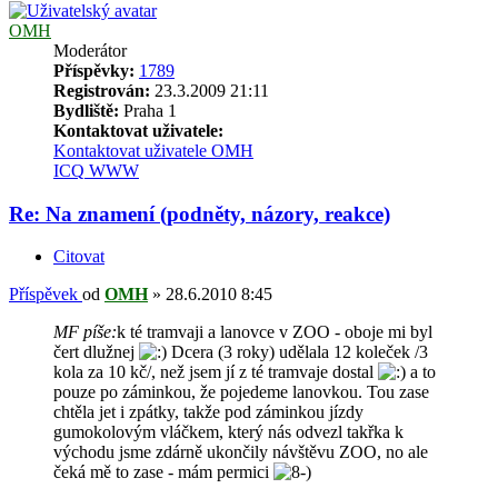
OMH
Moderátor
Příspěvky:
1789
Registrován:
23.3.2009 21:11
Bydliště:
Praha 1
Kontaktovat uživatele:
Kontaktovat uživatele OMH
ICQ
WWW
Re: Na znamení (podněty, názory, reakce)
Citovat
Příspěvek
od
OMH
»
28.6.2010 8:45
MF píše:
k té tramvaji a lanovce v ZOO - oboje mi byl
čert dlužnej
Dcera (3 roky) udělala 12 koleček /3
kola za 10 kč/, než jsem jí z té tramvaje dostal
a to
pouze po záminkou, že pojedeme lanovkou. Tou zase
chtěla jet i zpátky, takže pod záminkou jízdy
gumokolovým vláčkem, který nás odvezl takřka k
východu jsme zdárně ukončily návštěvu ZOO, no ale
čeká mě to zase - mám permici