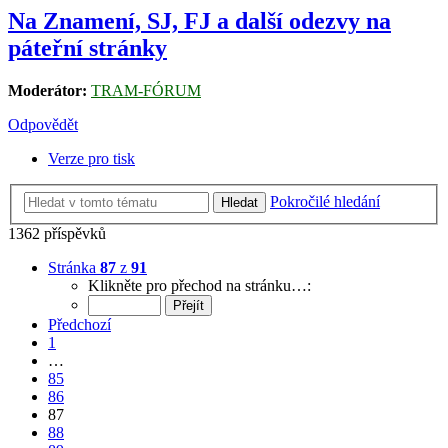
Na Znamení, SJ, FJ a další odezvy na
páteřní stránky
Moderátor:
TRAM-FÓRUM
Odpovědět
Verze pro tisk
Pokročilé hledání
Hledat
1362 příspěvků
Stránka
87
z
91
Klikněte pro přechod na stránku…:
Předchozí
1
…
85
86
87
88