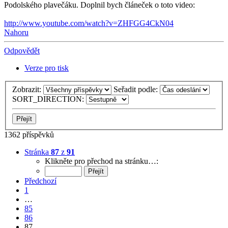
Podolského plavečáku. Doplnil bych článeček o toto video:
http://www.youtube.com/watch?v=ZHFGG4CkN04
Nahoru
Odpovědět
Verze pro tisk
Zobrazit:
Seřadit podle:
SORT_DIRECTION:
1362 příspěvků
Stránka
87
z
91
Klikněte pro přechod na stránku…:
Předchozí
1
…
85
86
87