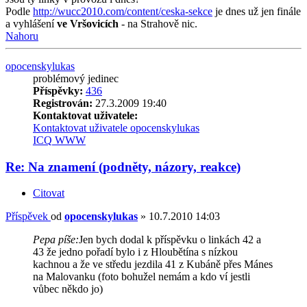
Podle
http://wucc2010.com/content/ceska-sekce
je dnes už jen finále
a vyhlášení
ve Vršovicích
- na Strahově nic.
Nahoru
opocenskylukas
problémový jedinec
Příspěvky:
436
Registrován:
27.3.2009 19:40
Kontaktovat uživatele:
Kontaktovat uživatele opocenskylukas
ICQ
WWW
Re: Na znamení (podněty, názory, reakce)
Citovat
Příspěvek
od
opocenskylukas
»
10.7.2010 14:03
Pepa píše:
Jen bych dodal k příspěvku o linkách 42 a
43 že jedno pořadí bylo i z Hloubětína s nízkou
kachnou a že ve středu jezdila 41 z Kubáně přes Mánes
na Malovanku (foto bohužel nemám a kdo ví jestli
vůbec někdo jo)