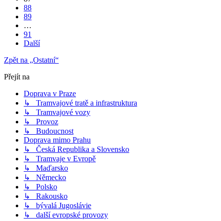
88
89
…
91
Další
Zpět na „Ostatní“
Přejít na
Doprava v Praze
↳ Tramvajové tratě a infrastruktura
↳ Tramvajové vozy
↳ Provoz
↳ Budoucnost
Doprava mimo Prahu
↳ Česká Republika a Slovensko
↳ Tramvaje v Evropě
↳ Maďarsko
↳ Německo
↳ Polsko
↳ Rakousko
↳ bývalá Jugoslávie
↳ další evropské provozy