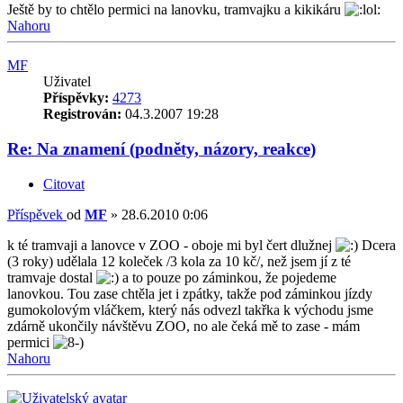
Ještě by to chtělo permici na lanovku, tramvajku a kikikáru
Nahoru
MF
Uživatel
Příspěvky:
4273
Registrován:
04.3.2007 19:28
Re: Na znamení (podněty, názory, reakce)
Citovat
Příspěvek
od
MF
»
28.6.2010 0:06
k té tramvaji a lanovce v ZOO - oboje mi byl čert dlužnej
Dcera
(3 roky) udělala 12 koleček /3 kola za 10 kč/, než jsem jí z té
tramvaje dostal
a to pouze po záminkou, že pojedeme
lanovkou. Tou zase chtěla jet i zpátky, takže pod záminkou jízdy
gumokolovým vláčkem, který nás odvezl takřka k východu jsme
zdárně ukončily návštěvu ZOO, no ale čeká mě to zase - mám
permici
Nahoru