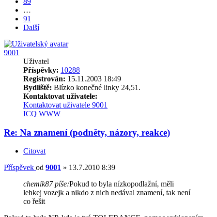
89
…
91
Další
9001
Uživatel
Příspěvky:
10288
Registrován:
15.11.2003 18:49
Bydliště:
Blízko konečné linky 24,51.
Kontaktovat uživatele:
Kontaktovat uživatele 9001
ICQ
WWW
Re: Na znamení (podněty, názory, reakce)
Citovat
Příspěvek
od
9001
»
13.7.2010 8:39
chemik87 píše:
Pokud to byla nízkopodlažní, měli
lehkej vozejk a nikdo z nich nedával znamení, tak není
co řešit