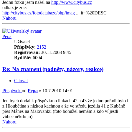
Jednu fotku jsem našel na
http://www.citybus.cz
odkaz je zde:
http://citybus.cz/fotodatabaze/php/imag
... it=%20DESC
Nahoru
Pepa
Uživatel
Příspěvky:
2152
Registrován:
30.11.2003 9:45
Bydliště:
6004
Re: Na znamení (podněty, názory, reakce)
Citovat
Příspěvek
od
Pepa
»
10.7.2010 14:01
Jen bych dodal k příspěvku o linkách 42 a 43 že jedno pořadí bylo i
z Hloubětína s nízkou kachnou a že ve středu jezdila 41 z Kubáně
přes Mánes na Malovanku (foto bohužel nemám a kdo ví jestli
vůbec někdo jo)
Nahoru