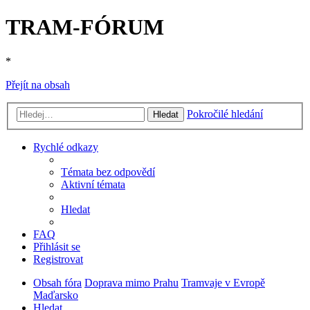
TRAM-FÓRUM
*
Přejít na obsah
Pokročilé hledání
Hledat
Rychlé odkazy
Témata bez odpovědí
Aktivní témata
Hledat
FAQ
Přihlásit se
Registrovat
Obsah fóra
Doprava mimo Prahu
Tramvaje v Evropě
Maďarsko
Hledat