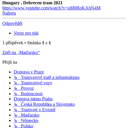
Hungary , Debrecen tram 2021
https://www.youtube.com/watch?v=uM0BoKAhN4M
Nahoru
Odpovědět
Verze pro tisk
1 příspěvek • Stránka
1
z
1
Zpět na „Maďarsko“
Přejít na
Doprava v Praze
↳ Tramvajové tratě a infrastruktura
↳ Tramvajové vozy
↳ Provoz
↳ Budoucnost
Doprava mimo Prahu
↳ Česká Republika a Slovensko
↳ Tramvaje v Evropě
↳ Maďarsko
↳ Německo
↳ Polsko