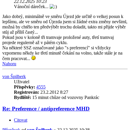
22.12.2025 10:23
Vánoční dáreček...
Jako dobrý, minimálně ve směru Újezd jde určitě o velkej posun k
lepšímu, ale ve směru od Újezda jsem si žádné extra změny nevšiml,
možná by chtělo ten předvýběr trochu doladit, takto mi přijde výběr
stůj až příliš častý...
Pokud jsou v koloně tři tramvaje proložené auty, třetí tramvaj
projede regulerně až v pátém cyklu.
Na některé SSZ označované jako "s preferencí" si vždycky
vzpomenu někdy ke třetí minutě čekání na volno, takže stále je na
čem pracovat...
Nahoru
von Špilberk
Uživatel
Příspěvky:
4555
Registrován:
23.2.2012 8:27
Bydliště:
15 minut chůze od vozovny Pankrác
Re: Preference / antipreference MHD
Citovat
Příspěvek
od
von Špilberk
»
22.12.2025 10:38