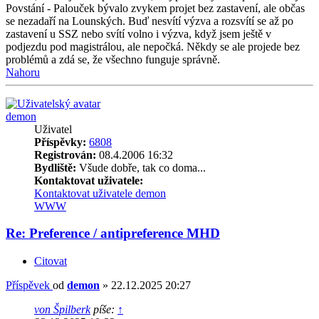
Povstání - Palouček bývalo zvykem projet bez zastavení, ale občas
se nezadaří na Lounských. Buď nesvítí výzva a rozsvítí se až po
zastavení u SSZ nebo svítí volno i výzva, když jsem ještě v
podjezdu pod magistrálou, ale nepočká. Někdy se ale projede bez
problémů a zdá se, že všechno funguje správně.
Nahoru
demon
Uživatel
Příspěvky:
6808
Registrován:
08.4.2006 16:32
Bydliště:
Všude dobře, tak co doma...
Kontaktovat uživatele:
Kontaktovat uživatele demon
WWW
Re: Preference / antipreference MHD
Citovat
Příspěvek
od
demon
»
22.12.2025 20:27
von Špilberk
píše:
↑