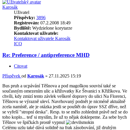
Karosák
Uživatel
Příspěvky:
3896
Registrován:
07.2.2008 18:49
Bydliště:
Wydzielone korytarze
Kontaktovat uživatele:
Kontaktovat uživatele Karosák
ICQ
Re: Preference / antipreference MHD
Citovat
Příspěvek
od
Karosák
»
27.11.2025 15:19
Bus pruh a ucpávání Těšnova a pod magoškou souvisí také se
současným omezením ulic a křižovatky Ke Štvanici x Křižíkova. Ve
chvíli, kdy zmizí tento závlek veškeré dopravy do ulici Na Florenci,
Těšnovu se výrazně uleví. Navrhovaný podnět je nicméně aktuálně
zcela namístě, ale je otázka jestli se pouštět do úprav SSZ dříve, než
se vyřeší "stropní deska". Resp. to se mělo zohlednit právě než se do
toho koplo... teď si myslím, že už to nějak doklepeme. Za sebe bych
Těšnov ve špičkách prostě vypnul
Celému uzlu také dává solidně na frak zásobování, již druhým