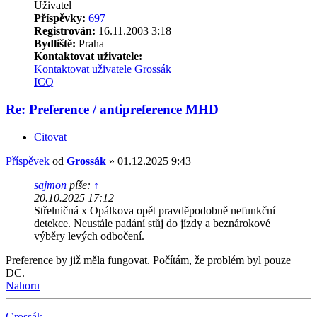
Uživatel
Příspěvky:
697
Registrován:
16.11.2003 3:18
Bydliště:
Praha
Kontaktovat uživatele:
Kontaktovat uživatele Grossák
ICQ
Re: Preference / antipreference MHD
Citovat
Příspěvek
od
Grossák
»
01.12.2025 9:43
sajmon
píše:
↑
20.10.2025 17:12
Střelničná x Opálkova opět pravděpodobně nefunkční
detekce. Neustále padání stůj do jízdy a beznárokové
výběry levých odbočení.
Preference by již měla fungovat. Počítám, že problém byl pouze
DC.
Nahoru
Grossák