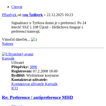
Citovat
Příspěvek
od
von Špilberk
»
22.12.2025 10:23
Signalizace u Tyršova domu je s preferencí. Po 24
letech! SSZ 1.108 Újezd – Hellichova funguje s
preferencí tramvají.
Vánoční dáreček...
Nahoru
Karosák
Uživatel
Příspěvky:
3896
Registrován:
07.2.2008 18:49
Bydliště:
Wydzielone korytarze
Kontaktovat uživatele:
Kontaktovat uživatele Karosák
ICQ
Re: Preference / antipreference MHD