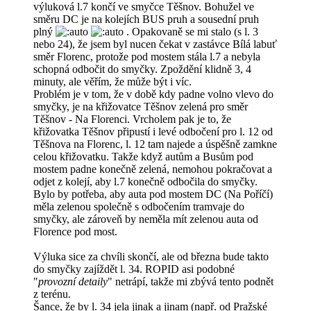
výluková l.7 končí ve smyčce Těšnov. Bohužel ve
směru DC je na kolejích BUS pruh a sousední pruh
plný
. Opakovaně se mi stalo (s l. 3
nebo 24), že jsem byl nucen čekat v zastávce Bílá labuť
směr Florenc, protože pod mostem stála l.7 a nebyla
schopná odbočit do smyčky. Zpoždění klidně 3, 4
minuty, ale věřím, že může být i víc.
Problém je v tom, že v době kdy padne volno vlevo do
smyčky, je na křižovatce Těšnov zelená pro směr
Těšnov - Na Florenci. Vrcholem pak je to, že
křižovatka Těšnov připustí i levé odbočení pro l. 12 od
Těšnova na Florenc, l. 12 tam najede a úspěšně zamkne
celou křižovatku. Takže když autům a Busům pod
mostem padne konečně zelená, nemohou pokračovat a
odjet z kolejí, aby l.7 konečně odbočila do smyčky.
Bylo by potřeba, aby auta pod mostem DC (Na Poříčí)
měla zelenou společně s odbočením tramvaje do
smyčky, ale zároveň by neměla mít zelenou auta od
Florence pod most.
Výluka sice za chvíli skončí, ale od března bude takto
do smyčky zajíždět l. 34. ROPID asi podobné
"
provozní detaily
" netrápí, takže mi zbývá tento podnět
z terénu.
Šance, že by l. 34 jela jinak a jinam (např. od Pražské