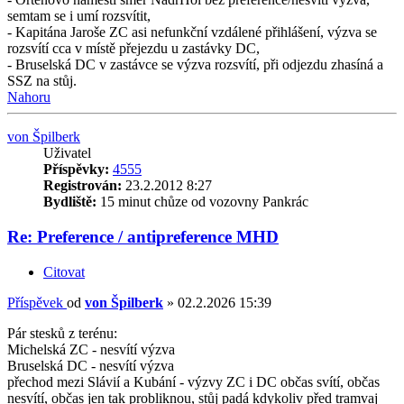
semtam se i umí rozsvítit,
- Kapitána Jaroše ZC asi nefunkční vzdálené přihlášení, výzva se
rozsvítí cca v místě přejezdu u zastávky DC,
- Bruselská DC v zastávce se výzva rozsvítí, při odjezdu zhasíná a
SSZ na stůj.
Nahoru
von Špilberk
Uživatel
Příspěvky:
4555
Registrován:
23.2.2012 8:27
Bydliště:
15 minut chůze od vozovny Pankrác
Re: Preference / antipreference MHD
Citovat
Příspěvek
od
von Špilberk
»
02.2.2026 15:39
Pár stesků z terénu:
Michelská ZC - nesvítí výzva
Bruselská DC - nesvítí výzva
přechod mezi Slávií a Kubání - výzvy ZC i DC občas svítí, občas
nesvítí, občas jen tak probliknou, stůj padá kdykoliv před tramvaj