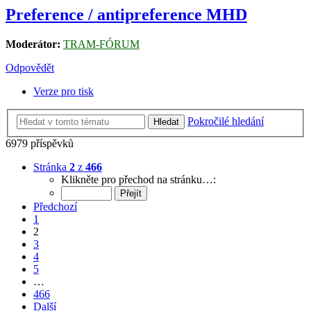
Preference / antipreference MHD
Moderátor:
TRAM-FÓRUM
Odpovědět
Verze pro tisk
Pokročilé hledání
Hledat
6979 příspěvků
Stránka
2
z
466
Klikněte pro přechod na stránku…:
Předchozí
1
2
3
4
5
…
466
Další