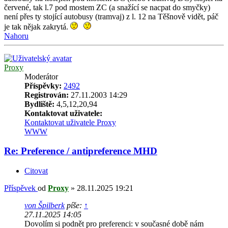
červené, tak l.7 pod mostem ZC (a snažící se nacpat do smyčky)
není přes ty stojící autobusy (tramvaj) z l. 12 na Těšnově vidět, páč
je tak nějak zakrytá.
Nahoru
Proxy
Moderátor
Příspěvky:
2492
Registrován:
27.11.2003 14:29
Bydliště:
4,5,12,20,94
Kontaktovat uživatele:
Kontaktovat uživatele Proxy
WWW
Re: Preference / antipreference MHD
Citovat
Příspěvek
od
Proxy
»
28.11.2025 19:21
von Špilberk
píše:
↑
27.11.2025 14:05
Dovolím si podnět pro preferenci: v současné době nám