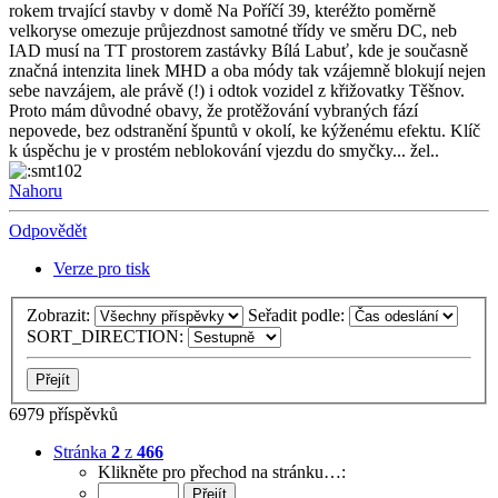
rokem trvající stavby v domě Na Poříčí 39, kteréžto poměrně
velkoryse omezuje průjezdnost samotné třídy ve směru DC, neb
IAD musí na TT prostorem zastávky Bílá Labuť, kde je současně
značná intenzita linek MHD a oba módy tak vzájemně blokují nejen
sebe navzájem, ale právě (!) i odtok vozidel z křižovatky Těšnov.
Proto mám důvodné obavy, že protěžování vybraných fází
nepovede, bez odstranění špuntů v okolí, ke kýženému efektu. Klíč
k úspěchu je v prostém neblokování vjezdu do smyčky... žel..
Nahoru
Odpovědět
Verze pro tisk
Zobrazit:
Seřadit podle:
SORT_DIRECTION:
6979 příspěvků
Stránka
2
z
466
Klikněte pro přechod na stránku…: