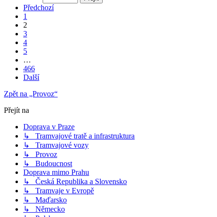
Předchozí
1
2
3
4
5
…
466
Další
Zpět na „Provoz“
Přejít na
Doprava v Praze
↳ Tramvajové tratě a infrastruktura
↳ Tramvajové vozy
↳ Provoz
↳ Budoucnost
Doprava mimo Prahu
↳ Česká Republika a Slovensko
↳ Tramvaje v Evropě
↳ Maďarsko
↳ Německo