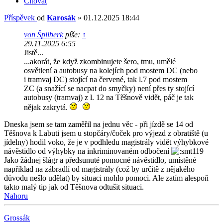
Citovat
Příspěvek
od
Karosák
»
01.12.2025 18:44
von Špilberk
píše:
↑
29.11.2025 6:55
Jistě...
...akorát, že když zkombinujete šero, tmu, umělé
osvětlení a autobusy na kolejích pod mostem DC (nebo
i tramvaj DC) stojící na červené, tak l.7 pod mostem
ZC (a snažící se nacpat do smyčky) není přes ty stojící
autobusy (tramvaj) z l. 12 na Těšnově vidět, páč je tak
nějak zakrytá.
Dneska jsem se tam zaměřil na jednu věc - při jízdě se 14 od
Těšnova k Labuti jsem u stopčáry/čoček pro výjezd z obratiště (u
jídelny) hodil voko, že je v podhledu magistrály vidět výhybkové
návěstidlo od výhybky na inkriminovaném odbočení
Jako žádnej šlágr a předsunuté pomocné návěstidlo, umístěné
například na zábradlí od magistrály (což by určitě z nějakého
důvodu nešlo udělat) by situaci mohlo pomoci. Ale zatím alespoň
takto malý tip jak od Těšnova odtušit situaci.
Nahoru
Grossák