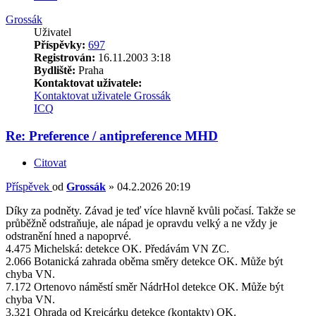
Grossák
Uživatel
Příspěvky:
697
Registrován:
16.11.2003 3:18
Bydliště:
Praha
Kontaktovat uživatele:
Kontaktovat uživatele Grossák
ICQ
Re: Preference / antipreference MHD
Citovat
Příspěvek
od
Grossák
»
04.2.2026 20:19
Díky za podněty. Závad je teď více hlavně kvůli počasí. Takže se
průběžně odstraňuje, ale nápad je opravdu velký a ne vždy je
odstranění hned a napoprvé.
4.475 Michelská: detekce OK. Předávám VN ZC.
2.066 Botanická zahrada oběma směry detekce OK. Může být
chyba VN.
7.172 Ortenovo náměstí směr NádrHol detekce OK. Může být
chyba VN.
3.321 Ohrada od Krejcárku detekce (kontakty) OK.