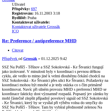
Uživatel
Příspěvky:
697
Registrován:
16.11.2003 3:18
Bydliště:
Praha
Kontaktovat uživatele:
Kontaktovat uživatele Grossák
ICQ
Re: Preference / antipreference MHD
Citovat
Příspěvek
od
Grossák
»
01.12.2025 9:42
SSZ Na Poříčí - Těšnov a SSZ Sokolovská - Ke Štvanici fungují
jako izolované. V minulosti byly v koordinaci s pevnou délkou
cyklu, ale vedlo to mimo jiné k velmi dlouhému čekání chodců na
SSZ Sokolovská - Ke Štvanici přes ulici Ke Štvanici. Požadavky na
koordinaci mohou být mnohé a je tedy otázka co s čím primárně
koordinovat. Navíc při silném provozu MHD s preferencí MHD se
koordinace fakticky dost významně rozpadá. Popsaný jev zámku by
mohl částečně zlepšit případný povelový signál od SSZ Sokolovská
- Ke Štvanici, který by se vysílal při výběru volna do smyčky do
SSZ Na Poříčí - Těšnov. Tam by vybíral přednostně zelenou Na