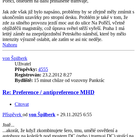
Poříčí, ohledem na další přihlášené tramvaje,
Jak zde však již bylo napsáno, problémy by se zřejmě měly zmírnit s
ukončením uzavírky pro stropní desku. Problém je také v tom, že
zde za silného provozu jezdí moc aut do ulice Na Poříčí, včetně
objížděčů magistrály, což úprava světel stěží vyřeší. Praha 1 má
letitý záměr na zneprůjezdnění Petrského náměstí, které by mělo
intenzity výrazně oslabit, ale zatím se asi nic neděje.
Nahoru
von Špilberk
Uživatel
Příspěvky:
4555
Registrován:
23.2.2012 8:27
Bydliště:
15 minut chůze od vozovny Pankrác
Re: Preference / antipreference MHD
Citovat
Příspěvek
od
von Špilberk
»
29.11.2025 6:55
Jistě...
...akorát, že když zkombinujete šero, tmu, umělé osvětlení a
autobusy na kolejích pod mostem DC (nebo i tramvaj DC) stojící na