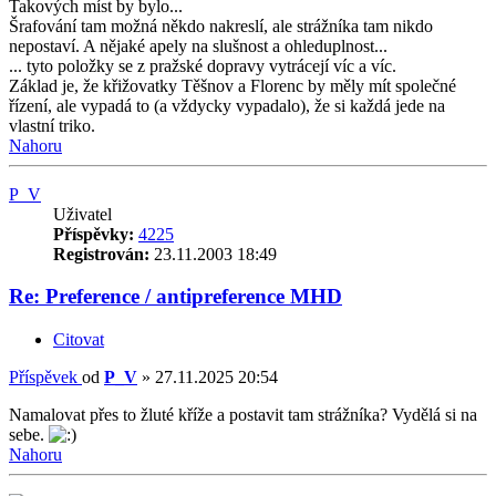
Takových míst by bylo...
Šrafování tam možná někdo nakreslí, ale strážníka tam nikdo
nepostaví. A nějaké apely na slušnost a ohleduplnost...
... tyto položky se z pražské dopravy vytrácejí víc a víc.
Základ je, že křižovatky Těšnov a Florenc by měly mít společné
řízení, ale vypadá to (a vždycky vypadalo), že si každá jede na
vlastní triko.
Nahoru
P_V
Uživatel
Příspěvky:
4225
Registrován:
23.11.2003 18:49
Re: Preference / antipreference MHD
Citovat
Příspěvek
od
P_V
»
27.11.2025 20:54
Namalovat přes to žluté kříže a postavit tam strážníka? Vydělá si na
sebe.
Nahoru