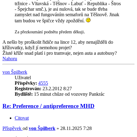
tržnice - Vltavská - Těšnov - Labuť - Republika - Štros
- Špejchar smč.), je asi nulová, tak se bude třeba
zamyslet nad fungováním semaforů na Těšnově. Jinak
tam budou ve špičce vždy zpoždění.
.
Za přezkoumání podnětu předem děkuji
A nešlo by proškolit řidiče na lince 12, aby nenajížděli do
křížovatky, když jí nemohou projet?
Žluté kříže snad platí i pro tramvaje, nejen auta a autobusy?
Nahoru
von Špilberk
Uživatel
Příspěvky:
4555
Registrován:
23.2.2012 8:27
Bydliště:
15 minut chůze od vozovny Pankrác
Re: Preference / antipreference MHD
Citovat
Příspěvek
od
von Špilberk
»
28.11.2025 7:28