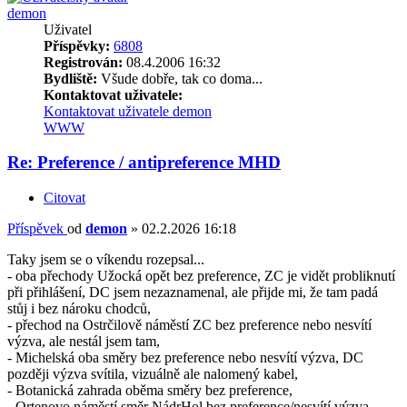
demon
Uživatel
Příspěvky:
6808
Registrován:
08.4.2006 16:32
Bydliště:
Všude dobře, tak co doma...
Kontaktovat uživatele:
Kontaktovat uživatele demon
WWW
Re: Preference / antipreference MHD
Citovat
Příspěvek
od
demon
»
02.2.2026 16:18
Taky jsem se o víkendu rozepsal...
- oba přechody Užocká opět bez preference, ZC je vidět probliknutí
při přihlášení, DC jsem nezaznamenal, ale přijde mi, že tam padá
stůj i bez nároku chodců,
- přechod na Ostrčilově náměstí ZC bez preference nebo nesvítí
výzva, ale nestál jsem tam,
- Michelská oba směry bez preference nebo nesvítí výzva, DC
později výzva svítila, vizuálně ale nalomený kabel,
- Botanická zahrada oběma směry bez preference,
- Ortenovo náměstí směr NádrHol bez preference/nesvítí výzva,