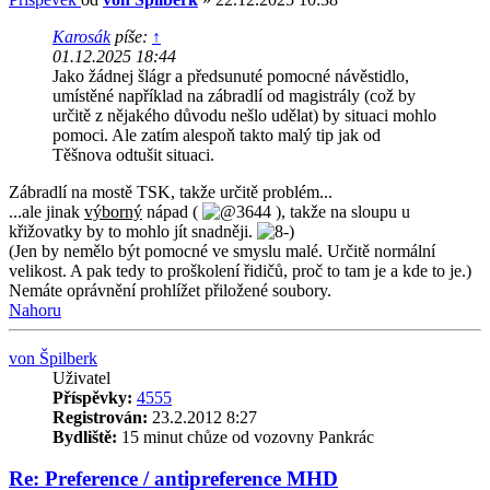
Karosák
píše:
↑
01.12.2025 18:44
Jako žádnej šlágr a předsunuté pomocné návěstidlo,
umístěné například na zábradlí od magistrály (což by
určitě z nějakého důvodu nešlo udělat) by situaci mohlo
pomoci. Ale zatím alespoň takto malý tip jak od
Těšnova odtušit situaci.
Zábradlí na mostě TSK, takže určitě problém...
...ale jinak
výborný
nápad (
), takže na sloupu u
křižovatky by to mohlo jít snadněji.
(Jen by nemělo být pomocné ve smyslu malé. Určitě normální
velikost. A pak tedy to proškolení řidičů, proč to tam je a kde to je.)
Nemáte oprávnění prohlížet přiložené soubory.
Nahoru
von Špilberk
Uživatel
Příspěvky:
4555
Registrován:
23.2.2012 8:27
Bydliště:
15 minut chůze od vozovny Pankrác
Re: Preference / antipreference MHD