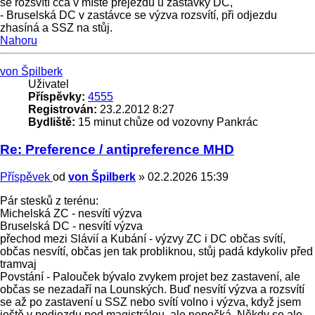
se rozsvítí cca v místě přejezdu u zastávky DC,
- Bruselská DC v zastávce se výzva rozsvítí, při odjezdu
zhasíná a SSZ na stůj.
Nahoru
von Špilberk
Uživatel
Příspěvky:
4555
Registrován:
23.2.2012 8:27
Bydliště:
15 minut chůze od vozovny Pankrác
Re: Preference / antipreference MHD
Příspěvek
od
von Špilberk
»
02.2.2026 15:39
Pár stesků z terénu:
Michelská ZC - nesvítí výzva
Bruselská DC - nesvítí výzva
přechod mezi Slávií a Kubání - výzvy ZC i DC občas svítí,
občas nesvítí, občas jen tak probliknou, stůj padá kdykoliv před
tramvaj
Povstání - Palouček bývalo zvykem projet bez zastavení, ale
občas se nezadaří na Lounských. Buď nesvítí výzva a rozsvítí
se až po zastavení u SSZ nebo svítí volno i výzva, když jsem
ještě v podjezdu pod magistrálou, ale nepočká. Někdy se ale