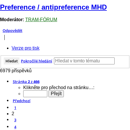
Preference / antipreference MHD
Moderátor:
TRAM-FÓRUM
Odpovědět
Verze pro tisk
Hledat
Pokročilé hledání
6979 příspěvků
Stránka
2
z
466
Klikněte pro přechod na stránku…:
Předchozí
1
2
3
4