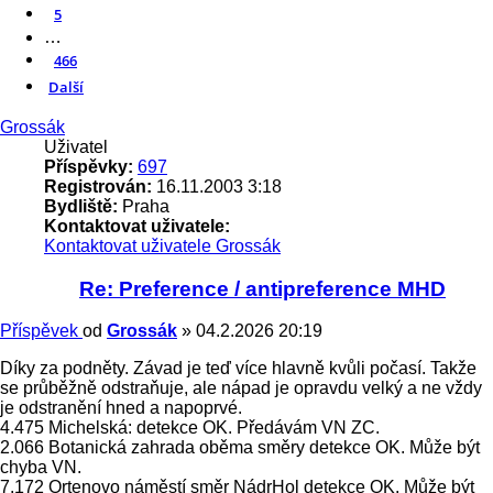
5
…
466
Další
Grossák
Uživatel
Příspěvky:
697
Registrován:
16.11.2003 3:18
Bydliště:
Praha
Kontaktovat uživatele:
Kontaktovat uživatele Grossák
Re: Preference / antipreference MHD
Příspěvek
od
Grossák
»
04.2.2026 20:19
Díky za podněty. Závad je teď více hlavně kvůli počasí. Takže
se průběžně odstraňuje, ale nápad je opravdu velký a ne vždy
je odstranění hned a napoprvé.
4.475 Michelská: detekce OK. Předávám VN ZC.
2.066 Botanická zahrada oběma směry detekce OK. Může být
chyba VN.
7.172 Ortenovo náměstí směr NádrHol detekce OK. Může být