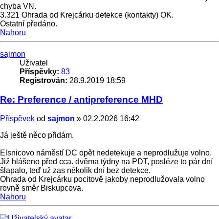
chyba VN.
3.321 Ohrada od Krejcárku detekce (kontakty) OK.
Ostatní předáno.
Nahoru
sajmon
Uživatel
Příspěvky:
83
Registrován:
28.9.2019 18:59
Re: Preference / antipreference MHD
Příspěvek
od
sajmon
»
02.2.2026 16:42
Já ještě něco přidám.
Elsnicovo náměstí DC opět nedetekuje a neprodlužuje volno.
Již hlášeno před cca. dvěma týdny na PDT, posléze to pár dní
šlapalo, teď už zas několik dní bez detekce.
Ohrada od Krejcárku pocitově jakoby neprodlužovala volno
rovně směr Biskupcova.
Nahoru