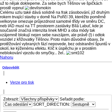
už to nějak doklepeme. Za sebe bych Těšnov ve špičkách
prostě vypnul
Celému uzlu také dává solidně na frak zásobování, již druhým
rokem trvající stavby v domě Na Poříčí 39, kteréžto poměrně
velkoryse omezuje průjezdnost samotné třídy ve směru DC,
neb IAD musí na TT prostorem zastávky Bílá Labuť, kde je
současně značná intenzita linek MHD a oba módy tak
vzájemně blokují nejen sebe navzájem, ale právě (!) i odtok
vozidel z křižovatky Těšnov. Proto mám důvodné obavy, že
protěžování vybraných fází nepovede, bez odstranění špuntů v
okolí, ke kýženému efektu. Klíč k úspěchu je v prostém
neblokování vjezdu do smyčky... žel..
Nahoru
Odpovědět
Verze pro tisk
Zobrazit:
Seřadit podle:
SORT_DIRECTION: