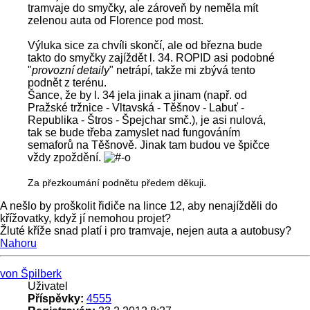
tramvaje do smyčky, ale zároveň by neměla mít
zelenou auta od Florence pod most.
Výluka sice za chvíli skončí, ale od března bude
takto do smyčky zajíždět l. 34. ROPID asi podobné
"
provozní detaily
" netrápí, takže mi zbývá tento
podnět z terénu.
Šance, že by l. 34 jela jinak a jinam (např. od
Pražské tržnice - Vltavská - Těšnov - Labuť -
Republika - Štros - Špejchar smč.), je asi nulová,
tak se bude třeba zamyslet nad fungováním
semaforů na Těšnově. Jinak tam budou ve špičce
vždy zpoždění.
.
Za přezkoumání podnětu předem děkuji
A nešlo by proškolit řidiče na lince 12, aby nenajížděli do
křížovatky, když jí nemohou projet?
Žluté kříže snad platí i pro tramvaje, nejen auta a autobusy?
Nahoru
von Špilberk
Uživatel
Příspěvky:
4555