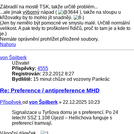
Zábradlí na mostě TSK, takže určitě problém...
...ale jinak
výborný
nápad (
), takže na sloupu u
křižovatky by to mohlo jít snadněji.
(Jen by nemělo být pomocné ve smyslu malé. Určitě normální
velikost. A pak tedy to proškolení řidičů, proč to tam je a kde to
je.)
Nemáte oprávnění prohlížet přiložené soubory.
Nahoru
von Špilberk
Uživatel
Příspěvky:
4555
Registrován:
23.2.2012 8:27
Bydliště:
15 minut chůze od vozovny Pankrác
Re: Preference / antipreference MHD
Příspěvek
od
von Špilberk
»
22.12.2025 10:23
Signalizace u Tyršova domu je s preferencí. Po 24
letech! SSZ 1.108 Újezd – Hellichova funguje s
preferencí tramvají.
Vánoční dáreček...