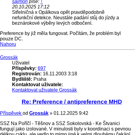
sajmon
píše:
↑
20.10.2025 17:12
Střelničná x Opálkova opět pravděpodobně
nefunkční detekce. Neustále padání stůj do jízdy a
beznárokové výběry levých odbočení.
Preference by již měla fungovat. Počítám, že problém byl
pouze DC.
Nahoru
Grossák
Uživatel
Příspěvky:
697
Registrován:
16.11.2003 3:18
Bydliště:
Praha
Kontaktovat uživatele:
Kontaktovat uživatele Grossák
Re: Preference / antipreference MHD
Příspěvek
od
Grossák
»
01.12.2025 9:42
SSZ Na Poříčí - Těšnov a SSZ Sokolovská - Ke Štvanici
fungují jako izolované. V minulosti byly v koordinaci s pevnou
délkou cyklu, ale vedlo to mimo jiné k velmi dlouhému čekání