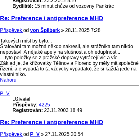
Registrován:
23.2.2012 8:27
Bydliště:
15 minut chůze od vozovny Pankrác
Re: Preference / antipreference MHD
Příspěvek
od
von Špilberk
»
28.11.2025 7:28
Takových míst by bylo...
Šrafování tam možná někdo nakreslí, ale strážníka tam nikdo
nepostaví. A nějaké apely na slušnost a ohleduplnost...
... tyto položky se z pražské dopravy vytrácejí víc a víc.
Základ je, že křižovatky Těšnov a Florenc by měly mít společné
řízení, ale vypadá to (a vždycky vypadalo), že si každá jede na
vlastní triko.
Nahoru
P_V
Uživatel
Příspěvky:
4225
Registrován:
23.11.2003 18:49
Re: Preference / antipreference MHD
Příspěvek
od
P_V
»
27.11.2025 20:54