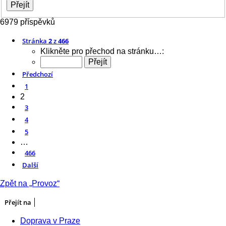
6979 příspěvků
Stránka
2
z
466
Klikněte pro přechod na stránku…:
Předchozí
1
2
3
4
5
…
466
Další
Zpět na „Provoz“
Přejít na
Doprava v Praze