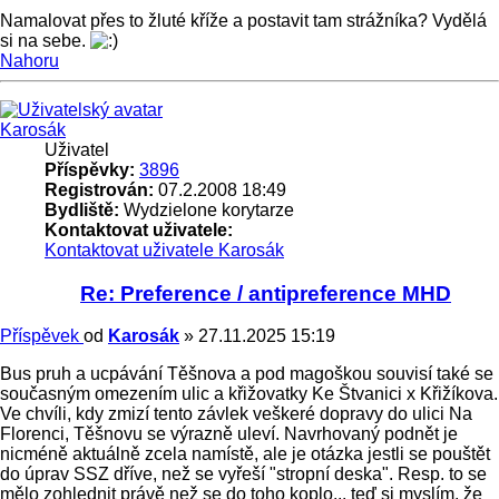
Namalovat přes to žluté kříže a postavit tam strážníka? Vydělá
si na sebe.
Nahoru
Karosák
Uživatel
Příspěvky:
3896
Registrován:
07.2.2008 18:49
Bydliště:
Wydzielone korytarze
Kontaktovat uživatele:
Kontaktovat uživatele Karosák
Re: Preference / antipreference MHD
Příspěvek
od
Karosák
»
27.11.2025 15:19
Bus pruh a ucpávání Těšnova a pod magoškou souvisí také se
současným omezením ulic a křižovatky Ke Štvanici x Křižíkova.
Ve chvíli, kdy zmizí tento závlek veškeré dopravy do ulici Na
Florenci, Těšnovu se výrazně uleví. Navrhovaný podnět je
nicméně aktuálně zcela namístě, ale je otázka jestli se pouštět
do úprav SSZ dříve, než se vyřeší "stropní deska". Resp. to se
mělo zohlednit právě než se do toho koplo... teď si myslím, že