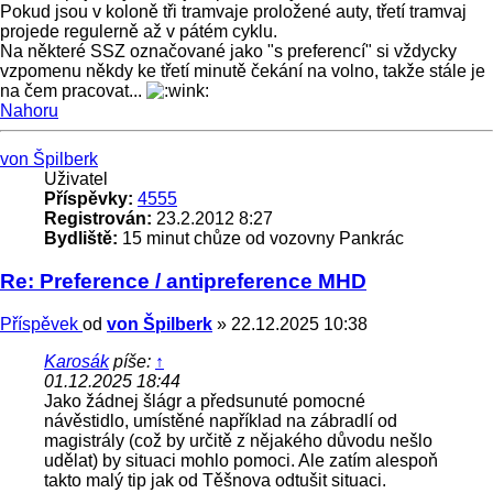
Pokud jsou v koloně tři tramvaje proložené auty, třetí tramvaj
projede regulerně až v pátém cyklu.
Na některé SSZ označované jako "s preferencí" si vždycky
vzpomenu někdy ke třetí minutě čekání na volno, takže stále je
na čem pracovat...
Nahoru
von Špilberk
Uživatel
Příspěvky:
4555
Registrován:
23.2.2012 8:27
Bydliště:
15 minut chůze od vozovny Pankrác
Re: Preference / antipreference MHD
Příspěvek
od
von Špilberk
»
22.12.2025 10:38
Karosák
píše:
↑
01.12.2025 18:44
Jako žádnej šlágr a předsunuté pomocné
návěstidlo, umístěné například na zábradlí od
magistrály (což by určitě z nějakého důvodu nešlo
udělat) by situaci mohlo pomoci. Ale zatím alespoň
takto malý tip jak od Těšnova odtušit situaci.