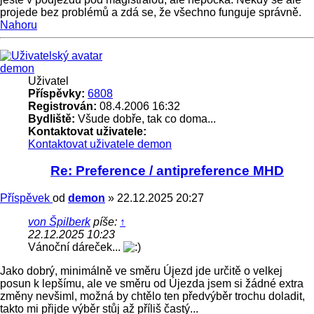
projede bez problémů a zdá se, že všechno funguje správně.
Nahoru
demon
Uživatel
Příspěvky:
6808
Registrován:
08.4.2006 16:32
Bydliště:
Všude dobře, tak co doma...
Kontaktovat uživatele:
Kontaktovat uživatele demon
Re: Preference / antipreference MHD
Příspěvek
od
demon
»
22.12.2025 20:27
von Špilberk
píše:
↑
22.12.2025 10:23
Vánoční dáreček...
Jako dobrý, minimálně ve směru Újezd jde určitě o velkej
posun k lepšímu, ale ve směru od Újezda jsem si žádné extra
změny nevšiml, možná by chtělo ten předvýběr trochu doladit,
takto mi přijde výběr stůj až příliš častý...