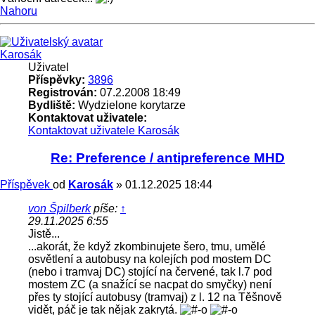
Nahoru
Karosák
Uživatel
Příspěvky:
3896
Registrován:
07.2.2008 18:49
Bydliště:
Wydzielone korytarze
Kontaktovat uživatele:
Kontaktovat uživatele Karosák
Re: Preference / antipreference MHD
Příspěvek
od
Karosák
»
01.12.2025 18:44
von Špilberk
píše:
↑
29.11.2025 6:55
Jistě...
...akorát, že když zkombinujete šero, tmu, umělé
osvětlení a autobusy na kolejích pod mostem DC
(nebo i tramvaj DC) stojící na červené, tak l.7 pod
mostem ZC (a snažící se nacpat do smyčky) není
přes ty stojící autobusy (tramvaj) z l. 12 na Těšnově
vidět, páč je tak nějak zakrytá.