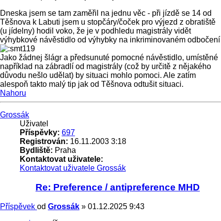
Dneska jsem se tam zaměřil na jednu věc - při jízdě se 14 od
Těšnova k Labuti jsem u stopčáry/čoček pro výjezd z obratiště
(u jídelny) hodil voko, že je v podhledu magistrály vidět
výhybkové návěstidlo od výhybky na inkriminovaném odbočení
Jako žádnej šlágr a předsunuté pomocné návěstidlo, umístěné
například na zábradlí od magistrály (což by určitě z nějakého
důvodu nešlo udělat) by situaci mohlo pomoci. Ale zatím
alespoň takto malý tip jak od Těšnova odtušit situaci.
Nahoru
Grossák
Uživatel
Příspěvky:
697
Registrován:
16.11.2003 3:18
Bydliště:
Praha
Kontaktovat uživatele:
Kontaktovat uživatele Grossák
Re: Preference / antipreference MHD
Příspěvek
od
Grossák
»
01.12.2025 9:43