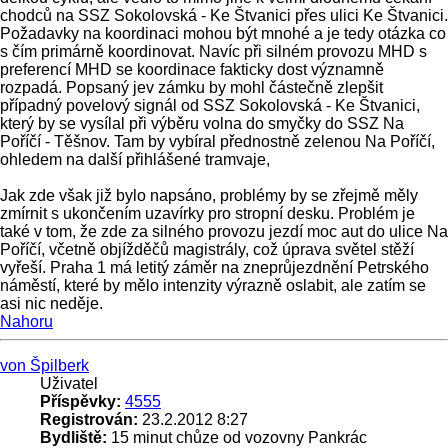
chodců na SSZ Sokolovská - Ke Štvanici přes ulici Ke Štvanici.
Požadavky na koordinaci mohou být mnohé a je tedy otázka co
s čím primárně koordinovat. Navíc při silném provozu MHD s
preferencí MHD se koordinace fakticky dost významně
rozpadá. Popsaný jev zámku by mohl částečně zlepšit
případný povelový signál od SSZ Sokolovská - Ke Štvanici,
který by se vysílal při výběru volna do smyčky do SSZ Na
Poříčí - Těšnov. Tam by vybíral přednostně zelenou Na Poříčí,
ohledem na další přihlášené tramvaje,
Jak zde však již bylo napsáno, problémy by se zřejmě měly
zmírnit s ukončením uzavírky pro stropní desku. Problém je
také v tom, že zde za silného provozu jezdí moc aut do ulice Na
Poříčí, včetně objížděčů magistrály, což úprava světel stěží
vyřeší. Praha 1 má letitý záměr na zneprůjezdnění Petrského
náměstí, které by mělo intenzity výrazně oslabit, ale zatím se
asi nic neděje.
Nahoru
von Špilberk
Uživatel
Příspěvky:
4555
Registrován:
23.2.2012 8:27
Bydliště:
15 minut chůze od vozovny Pankrác