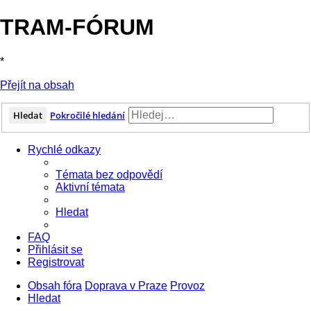
TRAM-FÓRUM
*
Přejít na obsah
Hledat
Pokročilé hledání
Rychlé odkazy
Témata bez odpovědí
Aktivní témata
Hledat
FAQ
Přihlásit se
Registrovat
Obsah fóra
Doprava v Praze
Provoz
Hledat