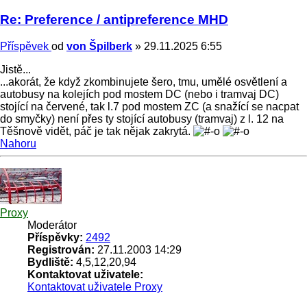
Re: Preference / antipreference MHD
Příspěvek
od
von Špilberk
»
29.11.2025 6:55
Jistě...
...akorát, že když zkombinujete šero, tmu, umělé osvětlení a
autobusy na kolejích pod mostem DC (nebo i tramvaj DC)
stojící na červené, tak l.7 pod mostem ZC (a snažící se nacpat
do smyčky) není přes ty stojící autobusy (tramvaj) z l. 12 na
Těšnově vidět, páč je tak nějak zakrytá.
Nahoru
Proxy
Moderátor
Příspěvky:
2492
Registrován:
27.11.2003 14:29
Bydliště:
4,5,12,20,94
Kontaktovat uživatele:
Kontaktovat uživatele Proxy