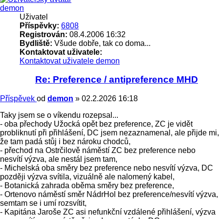
demon
Uživatel
Příspěvky:
6808
Registrován:
08.4.2006 16:32
Bydliště:
Všude dobře, tak co doma...
Kontaktovat uživatele:
Kontaktovat uživatele demon
Re: Preference / antipreference MHD
Příspěvek
od
demon
»
02.2.2026 16:18
Taky jsem se o víkendu rozepsal...
- oba přechody Užocká opět bez preference, ZC je vidět
probliknutí při přihlášení, DC jsem nezaznamenal, ale přijde mi,
že tam padá stůj i bez nároku chodců,
- přechod na Ostrčilově náměstí ZC bez preference nebo
nesvítí výzva, ale nestál jsem tam,
- Michelská oba směry bez preference nebo nesvítí výzva, DC
později výzva svítila, vizuálně ale nalomený kabel,
- Botanická zahrada oběma směry bez preference,
- Ortenovo náměstí směr NádrHol bez preference/nesvítí výzva,
semtam se i umí rozsvítit,
- Kapitána Jaroše ZC asi nefunkční vzdálené přihlášení, výzva