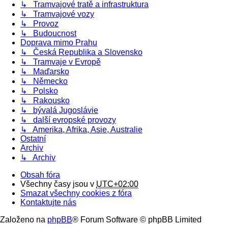
↳ Tramvajové tratě a infrastruktura
↳ Tramvajové vozy
↳ Provoz
↳ Budoucnost
Doprava mimo Prahu
↳ Česká Republika a Slovensko
↳ Tramvaje v Evropě
↳ Maďarsko
↳ Německo
↳ Polsko
↳ Rakousko
↳ bývalá Jugoslávie
↳ další evropské provozy
↳ Amerika, Afrika, Asie, Australie
Ostatní
Archiv
↳ Archiv
Obsah fóra
Všechny časy jsou v
UTC+02:00
Smazat všechny cookies z fóra
Kontaktujte nás
Založeno na
phpBB
® Forum Software © phpBB Limited