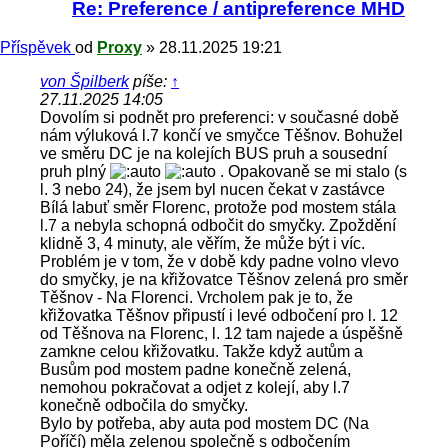
Re: Preference / antipreference MHD
Příspěvek
od
Proxy
»
28.11.2025 19:21
von Špilberk
píše:
↑
27.11.2025 14:05
Dovolím si podnět pro preferenci: v současné době
nám výluková l.7 končí ve smyčce Těšnov. Bohužel
ve směru DC je na kolejích BUS pruh a sousední
pruh plný
. Opakovaně se mi stalo (s
l. 3 nebo 24), že jsem byl nucen čekat v zastávce
Bílá labuť směr Florenc, protože pod mostem stála
l.7 a nebyla schopná odbočit do smyčky. Zpoždění
klidně 3, 4 minuty, ale věřím, že může být i víc.
Problém je v tom, že v době kdy padne volno vlevo
do smyčky, je na křižovatce Těšnov zelená pro směr
Těšnov - Na Florenci. Vrcholem pak je to, že
křižovatka Těšnov připustí i levé odbočení pro l. 12
od Těšnova na Florenc, l. 12 tam najede a úspěšně
zamkne celou křižovatku. Takže když autům a
Busům pod mostem padne konečně zelená,
nemohou pokračovat a odjet z kolejí, aby l.7
konečně odbočila do smyčky.
Bylo by potřeba, aby auta pod mostem DC (Na
Poříčí) měla zelenou společně s odbočením