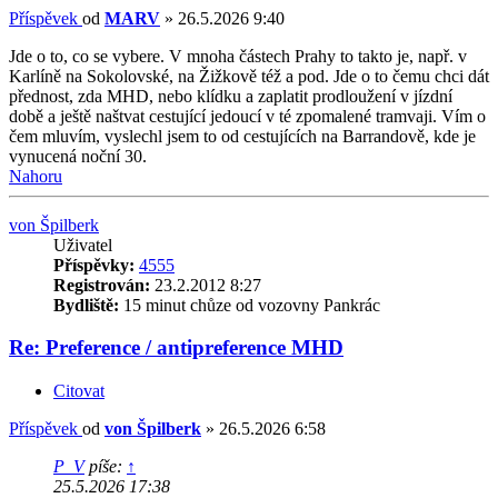
Příspěvek
od
MARV
»
26.5.2026 9:40
Jde o to, co se vybere. V mnoha částech Prahy to takto je, např. v
Karlíně na Sokolovské, na Žižkově též a pod. Jde o to čemu chci dát
přednost, zda MHD, nebo klídku a zaplatit prodloužení v jízdní
době a ještě naštvat cestující jedoucí v té zpomalené tramvaji. Vím o
čem mluvím, vyslechl jsem to od cestujících na Barrandově, kde je
vynucená noční 30.
Nahoru
von Špilberk
Uživatel
Příspěvky:
4555
Registrován:
23.2.2012 8:27
Bydliště:
15 minut chůze od vozovny Pankrác
Re: Preference / antipreference MHD
Citovat
Příspěvek
od
von Špilberk
»
26.5.2026 6:58
P_V
píše:
↑
25.5.2026 17:38