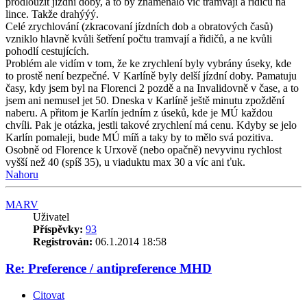
prodloužit jízdní doby, a to by znamenalo víc tramvají a řidičů na
lince. Takže drahýýý.
Celé zrychlování (zkracovaní jízdních dob a obratových časů)
vzniklo hlavně kvůli šetření počtu tramvají a řidičů, a ne kvůli
pohodlí cestujících.
Problém ale vidím v tom, že ke zrychlení byly vybrány úseky, kde
to prostě není bezpečné. V Karlíně byly delší jízdní doby. Pamatuju
časy, kdy jsem byl na Florenci 2 pozdě a na Invalidovně v čase, a to
jsem ani nemusel jet 50. Dneska v Karlíně ještě minutu zpoždění
naberu. A přitom je Karlín jedním z úseků, kde je MÚ každou
chvíli. Pak je otázka, jestli takové zrychlení má cenu. Kdyby se jelo
Karlín pomaleji, bude MÚ míň a taky by to mělo svá pozitiva.
Osobně od Florence k Urxově (nebo opačně) nevyvinu rychlost
vyšší než 40 (spíš 35), u viaduktu max 30 a víc ani ťuk.
Nahoru
MARV
Uživatel
Příspěvky:
93
Registrován:
06.1.2014 18:58
Re: Preference / antipreference MHD
Citovat