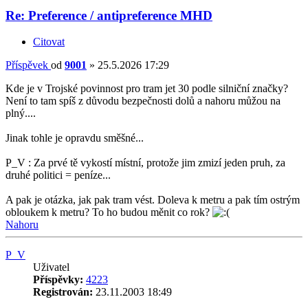
Re: Preference / antipreference MHD
Citovat
Příspěvek
od
9001
»
25.5.2026 17:29
Kde je v Trojské povinnost pro tram jet 30 podle silniční značky?
Není to tam spíš z důvodu bezpečnosti dolů a nahoru můžou na
plný....
Jinak tohle je opravdu směšné...
P_V : Za prvé tě vykostí místní, protože jim zmizí jeden pruh, za
druhé politici = peníze...
A pak je otázka, jak pak tram vést. Doleva k metru a pak tím ostrým
obloukem k metru? To ho budou měnit co rok?
Nahoru
P_V
Uživatel
Příspěvky:
4223
Registrován:
23.11.2003 18:49