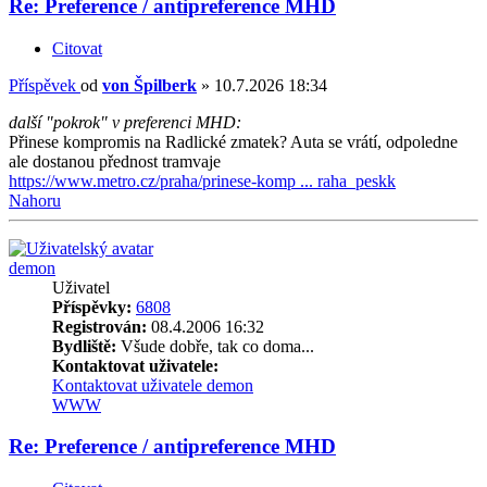
Re: Preference / antipreference MHD
Citovat
Příspěvek
od
von Špilberk
»
10.7.2026 18:34
další "pokrok" v preferenci MHD:
Přinese kompromis na Radlické zmatek? Auta se vrátí, odpoledne
ale dostanou přednost tramvaje
https://www.metro.cz/praha/prinese-komp ... raha_peskk
Nahoru
demon
Uživatel
Příspěvky:
6808
Registrován:
08.4.2006 16:32
Bydliště:
Všude dobře, tak co doma...
Kontaktovat uživatele:
Kontaktovat uživatele demon
WWW
Re: Preference / antipreference MHD