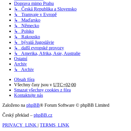
Doprava mimo Prahu
↳ Česká Republika a Slovensko
↳ Tramvaje v Evropě
↳ Maďarsko
↳ Německo
↳ Polsko
↳ Rakousko
↳ bývalá Jugoslávie
↳ další evropské provozy
↳ Amerika, Afrika, Asie, Australie
Ostatní
Archiv
↳ Archiv
Obsah fóra
Všechny časy jsou v
UTC+02:00
Smazat všechny cookies z fóra
Kontaktujte nás
Založeno na
phpBB
® Forum Software © phpBB Limited
Český překlad –
phpBB.cz
PRIVACY_LINK
|
TERMS_LINK