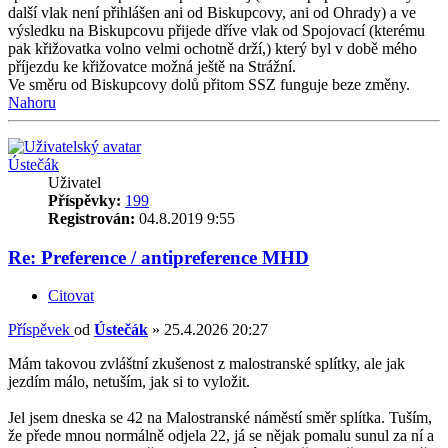
další vlak není přihlášen ani od Biskupcovy, ani od Ohrady) a ve
výsledku na Biskupcovu přijede dříve vlak od Spojovací (kterému
pak křižovatka volno velmi ochotně drží,) který byl v době mého
příjezdu ke křižovatce možná ještě na Strážní.
Ve směru od Biskupcovy dolů přitom SSZ funguje beze změny.
Nahoru
Ústečák
Uživatel
Příspěvky:
199
Registrován:
04.8.2019 9:55
Re: Preference / antipreference MHD
Citovat
Příspěvek
od
Ústečák
»
25.4.2026 20:27
Mám takovou zvláštní zkušenost z malostranské splítky, ale jak
jezdím málo, netuším, jak si to vyložit.
Jel jsem dneska se 42 na Malostranské náměstí směr splítka. Tuším,
že přede mnou normálně odjela 22, já se nějak pomalu sunul za ní a