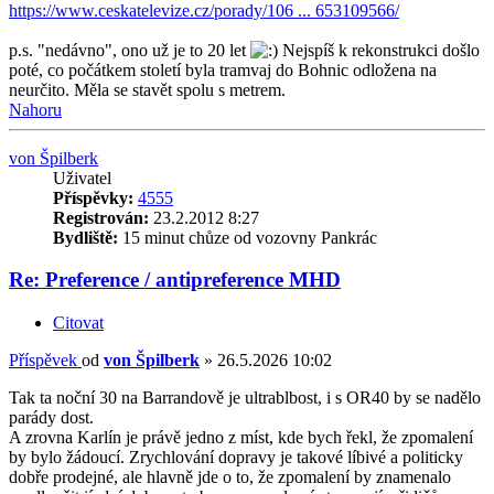
https://www.ceskatelevize.cz/porady/106 ... 653109566/
p.s. "nedávno", ono už je to 20 let
Nejspíš k rekonstrukci došlo
poté, co počátkem století byla tramvaj do Bohnic odložena na
neurčito. Měla se stavět spolu s metrem.
Nahoru
von Špilberk
Uživatel
Příspěvky:
4555
Registrován:
23.2.2012 8:27
Bydliště:
15 minut chůze od vozovny Pankrác
Re: Preference / antipreference MHD
Citovat
Příspěvek
od
von Špilberk
»
26.5.2026 10:02
Tak ta noční 30 na Barrandově je ultrablbost, i s OR40 by se nadělo
parády dost.
A zrovna Karlín je právě jedno z míst, kde bych řekl, že zpomalení
by bylo žádoucí. Zrychlování dopravy je takové líbivé a politicky
dobře prodejné, ale hlavně jde o to, že zpomalení by znamenalo