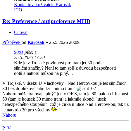
Kontaktovat uživatele Karosák
ICQ
Re: Preference / antipreference MHD
Citovat
Příspěvek
od
Karosák
»
25.5.2026 20:09
9001
píše:
↑
25.5.2026 17:29
Kde je v Trojské povinnost pro tram jet 30 podle
silniční značky? Není to tam spíš z důvodu bezpečnosti
dolů a nahoru můžou na plný....
V Trojské, v úseku U Vlachovky - Nad Hercovkou je les silničních
30 bez doplňkové tabulky "mimo tram"
Nahoru může tramvaj "plný" jen v OKS, tam je 60, pak na PK musí
50 (tam je kousek 30 mimo tram) a jakmile skončí "úsek
nebezpečného stoupání", což je cirka u ulice Nad Hercovkou, tak už
je natvrdo 30 pro všechny
Nahoru
P_V