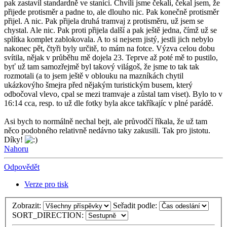
pak zastavil standardně ve stanici. Chvíli jsme čekali, čekal jsem, že
přijede protisměr a padne to, ale dlouho nic. Pak konečně protisměr
přijel. A nic. Pak přijela druhá tramvaj z protisměru, už jsem se
chystal. Ale nic. Pak proti přijela další a pak ještě jedna, čímž už se
splítka komplet zablokovala. A to si nejsem jistý, jestli jich nebylo
nakonec pět, čtyři byly určitě, to mám na fotce. Výzva celou dobu
svítila, nějak v průběhu mě dojela 23. Teprve až poté mě to pustilo,
byť už tam samozřejmě byl takový világoš, že jsme to tak tak
rozmotali (a to jsem ještě v oblouku na mazníkách chytil
ukázkovýho šmejra před nějakým turistickým busem, který
odbočoval vlevo, cpal se mezi tramvaje a zůstal tam viset). Bylo to v
16:14 cca, resp. to už dle fotky byla akce takříkajíc v plné parádě.
Asi bych to normálně nechal bejt, ale průvodčí říkala, že už tam
něco podobného relativně nedávno taky zakusili. Tak pro jistotu.
Díky!
Nahoru
Odpovědět
Verze pro tisk
Zobrazit:
Seřadit podle:
SORT_DIRECTION: