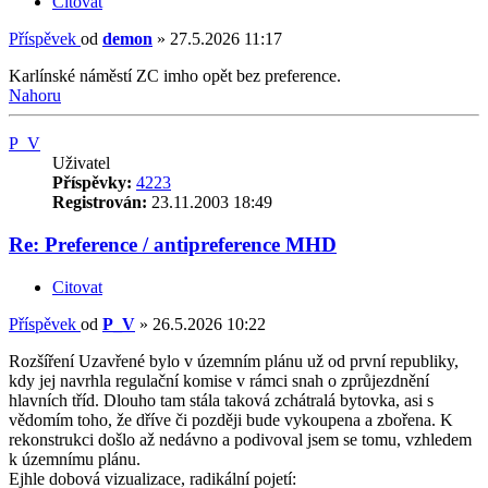
Citovat
Příspěvek
od
demon
»
27.5.2026 11:17
Karlínské náměstí ZC imho opět bez preference.
Nahoru
P_V
Uživatel
Příspěvky:
4223
Registrován:
23.11.2003 18:49
Re: Preference / antipreference MHD
Citovat
Příspěvek
od
P_V
»
26.5.2026 10:22
Rozšíření Uzavřené bylo v územním plánu už od první republiky,
kdy jej navrhla regulační komise v rámci snah o zprůjezdnění
hlavních tříd. Dlouho tam stála taková zchátralá bytovka, asi s
vědomím toho, že dříve či později bude vykoupena a zbořena. K
rekonstrukci došlo až nedávno a podivoval jsem se tomu, vzhledem
k územnímu plánu.
Ejhle dobová vizualizace, radikální pojetí: