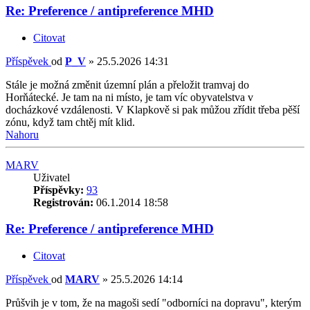
Re: Preference / antipreference MHD
Citovat
Příspěvek
od
P_V
»
25.5.2026 14:31
Stále je možná změnit územní plán a přeložit tramvaj do
Horňátecké. Je tam na ni místo, je tam víc obyvatelstva v
docházkové vzdálenosti. V Klapkově si pak můžou zřídit třeba pěší
zónu, když tam chtěj mít klid.
Nahoru
MARV
Uživatel
Příspěvky:
93
Registrován:
06.1.2014 18:58
Re: Preference / antipreference MHD
Citovat
Příspěvek
od
MARV
»
25.5.2026 14:14
Průšvih je v tom, že na magoši sedí "odborníci na dopravu", kterým