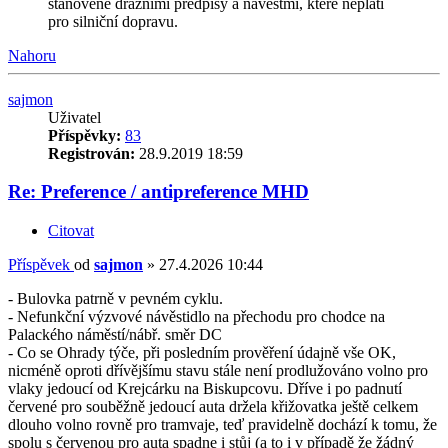
stanovené drážními předpisy a návěstmi, které neplatí
pro silniční dopravu.
Nahoru
sajmon
Uživatel
Příspěvky:
83
Registrován:
28.9.2019 18:59
Re: Preference / antipreference MHD
Citovat
Příspěvek
od
sajmon
»
27.4.2026 10:44
- Bulovka patrně v pevném cyklu.
- Nefunkční výzvové návěstidlo na přechodu pro chodce na
Palackého náměstí/nábř. směr DC
- Co se Ohrady týče, při posledním prověření údajně vše OK,
nicméně oproti dřívějšímu stavu stále není prodlužováno volno pro
vlaky jedoucí od Krejcárku na Biskupcovu. Dříve i po padnutí
červené pro souběžně jedoucí auta držela křižovatka ještě celkem
dlouho volno rovně pro tramvaje, teď pravidelně dochází k tomu, že
spolu s červenou pro auta spadne i stůj (a to i v případě že žádný