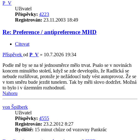
P_V
Uživatel
Příspěvky:
4223
Registrován:
23.11.2003 18:49
Re: Preference / antipreference MHD
Citovat
Příspěvek
od
P_V
»
10.7.2026 19:34
Podle mě by se na té jednosměrce mělo trvat. Psalo se v novinách
koncem minulého století, když se zde developilo, že Radlická se
nebude rozšiřovat, protože je nežádoucí tudy vést autoprovoz. Že se
v tom směru bude jezdit tunelem. Tak by měli slovo dodržet. Možná
to bylo i v územním rozhodnutí.
Nahoru
von Špilberk
Uživatel
Příspěvky:
4555
Registrován:
23.2.2012 8:27
Bydliště:
15 minut chůze od vozovny Pankrác