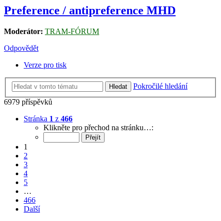
Preference / antipreference MHD
Moderátor:
TRAM-FÓRUM
Odpovědět
Verze pro tisk
Pokročilé hledání
Hledat
6979 příspěvků
Stránka
1
z
466
Klikněte pro přechod na stránku…:
1
2
3
4
5
…
466
Další