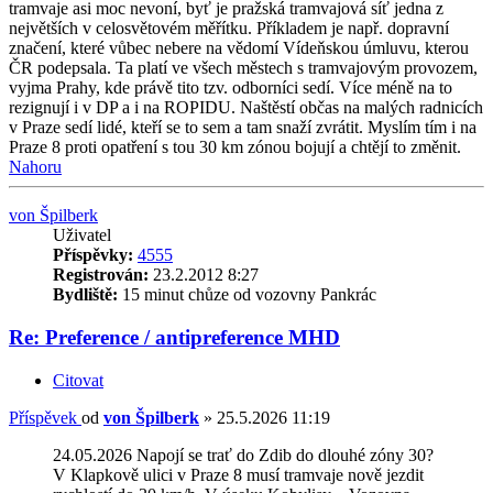
tramvaje asi moc nevoní, byť je pražská tramvajová síť jedna z
největších v celosvětovém měřítku. Příkladem je např. dopravní
značení, které vůbec nebere na vědomí Vídeňskou úmluvu, kterou
ČR podepsala. Ta platí ve všech městech s tramvajovým provozem,
vyjma Prahy, kde právě tito tzv. odborníci sedí. Více méně na to
rezignují i v DP a i na ROPIDU. Naštěstí občas na malých radnicích
v Praze sedí lidé, kteří se to sem a tam snaží zvrátit. Myslím tím i na
Praze 8 proti opatření s tou 30 km zónou bojují a chtějí to změnit.
Nahoru
von Špilberk
Uživatel
Příspěvky:
4555
Registrován:
23.2.2012 8:27
Bydliště:
15 minut chůze od vozovny Pankrác
Re: Preference / antipreference MHD
Citovat
Příspěvek
od
von Špilberk
»
25.5.2026 11:19
24.05.2026 Napojí se trať do Zdib do dlouhé zóny 30?
V Klapkově ulici v Praze 8 musí tramvaje nově jezdit