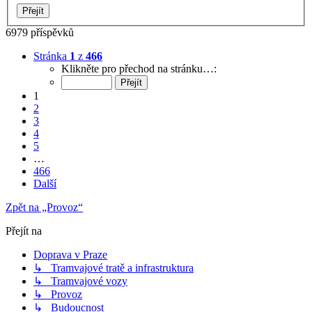
6979 příspěvků
Stránka
1
z
466
Klikněte pro přechod na stránku…:
1
2
3
4
5
…
466
Další
Zpět na „Provoz“
Přejít na
Doprava v Praze
↳ Tramvajové tratě a infrastruktura
↳ Tramvajové vozy
↳ Provoz
↳ Budoucnost