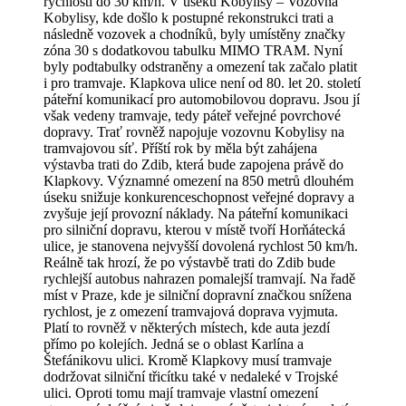
rychlostí do 30 km/h. V úseku Kobylisy – Vozovna
Kobylisy, kde došlo k postupné rekonstrukci trati a
následně vozovek a chodníků, byly umístěny značky
zóna 30 s dodatkovou tabulku MIMO TRAM. Nyní
byly podtabulky odstraněny a omezení tak začalo platit
i pro tramvaje. Klapkova ulice není od 80. let 20. století
páteřní komunikací pro automobilovou dopravu. Jsou jí
však vedeny tramvaje, tedy páteř veřejné povrchové
dopravy. Trať rovněž napojuje vozovnu Kobylisy na
tramvajovou síť. Příští rok by měla být zahájena
výstavba trati do Zdib, která bude zapojena právě do
Klapkovy. Významné omezení na 850 metrů dlouhém
úseku snižuje konkurenceschopnost veřejné dopravy a
zvyšuje její provozní náklady. Na páteřní komunikaci
pro silniční dopravu, kterou v místě tvoří Horňátecká
ulice, je stanovena nejvyšší dovolená rychlost 50 km/h.
Reálně tak hrozí, že po výstavbě trati do Zdib bude
rychlejší autobus nahrazen pomalejší tramvají. Na řadě
míst v Praze, kde je silniční dopravní značkou snížena
rychlost, je z omezení tramvajová doprava vyjmuta.
Platí to rovněž v některých místech, kde auta jezdí
přímo po kolejích. Jedná se o oblast Karlína a
Štefánikovu ulici. Kromě Klapkovy musí tramvaje
dodržovat silniční třicítku také v nedaleké v Trojské
ulici. Oproti tomu mají tramvaje vlastní omezení