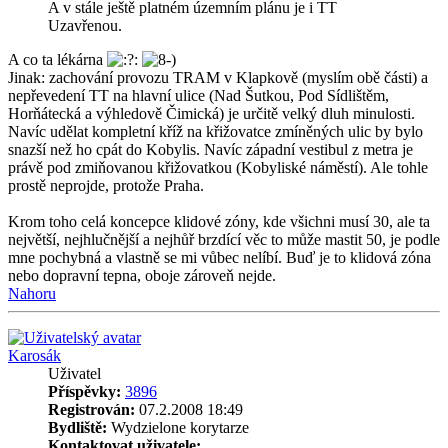
A v stále ještě platném územním plánu je i TT
Uzavřenou.
A co ta lékárna
Jinak: zachování provozu TRAM v Klapkově (myslím obě části) a
nepřevedení TT na hlavní ulice (Nad Šutkou, Pod Sídlištěm,
Horňátecká a výhledově Čimická) je určitě velký dluh minulosti.
Navíc udělat kompletní kříž na křižovatce zmíněných ulic by bylo
snazší než ho cpát do Kobylis. Navíc západní vestibul z metra je
právě pod zmiňovanou křižovatkou (Kobyliské náměstí). Ale tohle
prostě neprojde, protože Praha.
Krom toho celá koncepce klidové zóny, kde všichni musí 30, ale ta
největší, nejhlučnější a nejhůř brzdící věc to může mastit 50, je podle
mne pochybná a vlastně se mi vůbec nelíbí. Buď je to klidová zóna
nebo dopravní tepna, oboje zároveň nejde.
Nahoru
Karosák
Uživatel
Příspěvky:
3896
Registrován:
07.2.2008 18:49
Bydliště:
Wydzielone korytarze
Kontaktovat uživatele: