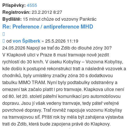
Příspěvky:
4555
Registrován:
23.2.2012 8:27
Bydliště:
15 minut chůze od vozovny Pankrác
Re: Preference / antipreference MHD
Citovat
Příspěvek
od
von Špilberk
»
25.5.2026 11:19
24.05.2026 Napojí se trať do Zdib do dlouhé zóny 30?
V Klapkově ulici v Praze 8 musí tramvaje nově jezdit
rychlostí do 30 km/h. V úseku Kobylisy – Vozovna Kobylisy,
kde došlo k postupné rekonstrukci trati a následně vozovek a
chodníků, byly umístěny značky zóna 30 s dodatkovou
tabulku MIMO TRAM. Nyní byly podtabulky odstraněny a
omezení tak začalo platit i pro tramvaje. Klapkova ulice není
od 80. let 20. století páteřní komunikací pro automobilovou
dopravu. Jsou jí však vedeny tramvaje, tedy páteř veřejné
povrchové dopravy. Trať rovněž napojuje vozovnu Kobylisy
na tramvajovou síť. Příští rok by měla být zahájena výstavba
trati do Zdib, která bude zapojena právě do Klapkovy.