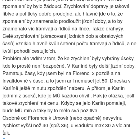
zpomalení by bylo žádoucí. Zrychlování dopravy je takové
líbivé a politicky dobře prodejné, ale hlavně jde o to, že
zpomalení by znamenalo prodloužit jízdní doby, a to by
znamenalo víc tramvají a řidičů na lince. Takže drahýýý.
Celé zrychlování (zkracovaní jízdních dob a obratových
časů) vzniklo hlavně kvůli šetření počtu tramvají a řidičů, a ne
kvůli pohodlí cestujících.
Problém ale vidím v tom, že ke zrychlení byly vybrány úseky,
kde to prostě není bezpečné. V Karlíně byly delší jízdní doby.
Pamatuju časy, kdy jsem byl na Florenci 2 pozdě a na
Invalidovně v čase, a to jsem ani nemusel jet 50. Dneska v
Karlíně ještě minutu zpoždění naberu. A přitom je Karlín
jedním z úseků, kde je MÚ každou chvíli. Pak je otázka, jestli
takové zrychlení má cenu. Kdyby se jelo Karlín pomaleji,
bude MÚ míň a taky by to mělo svá pozitiva.
Osobně od Florence k Urxově (nebo opačně) nevyvinu
rychlost vyšší než 40 (spíš 35), u viaduktu max 30 a víc ani
ťuk.