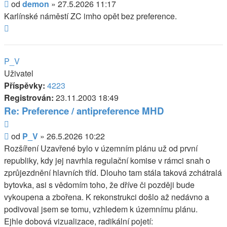
Příspěvek
od
demon
»
27.5.2026 11:17
Karlínské náměstí ZC imho opět bez preference.
Nahoru
P_V
Uživatel
Příspěvky:
4223
Registrován:
23.11.2003 18:49
Re: Preference / antipreference MHD
Citovat
Příspěvek
od
P_V
»
26.5.2026 10:22
Rozšíření Uzavřené bylo v územním plánu už od první
republiky, kdy jej navrhla regulační komise v rámci snah o
zprůjezdnění hlavních tříd. Dlouho tam stála taková zchátralá
bytovka, asi s vědomím toho, že dříve či později bude
vykoupena a zbořena. K rekonstrukci došlo až nedávno a
podivoval jsem se tomu, vzhledem k územnímu plánu.
Ejhle dobová vizualizace, radikální pojetí: