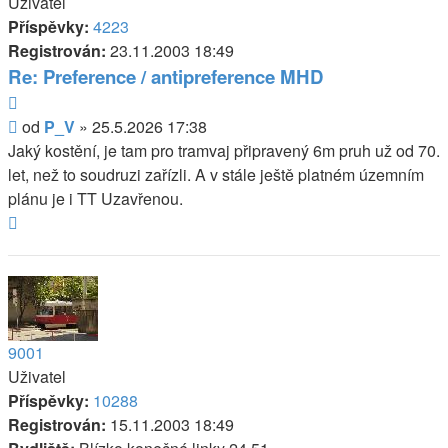
Uživatel
Příspěvky:
4223
Registrován:
23.11.2003 18:49
Re: Preference / antipreference MHD
Citovat
Příspěvek
od
P_V
»
25.5.2026 17:38
Jaký kostění, je tam pro tramvaj připravený 6m pruh už od 70.
let, než to soudruzi zařízli. A v stále ještě platném územním
plánu je i TT Uzavřenou.
Nahoru
9001
Uživatel
Příspěvky:
10288
Registrován:
15.11.2003 18:49