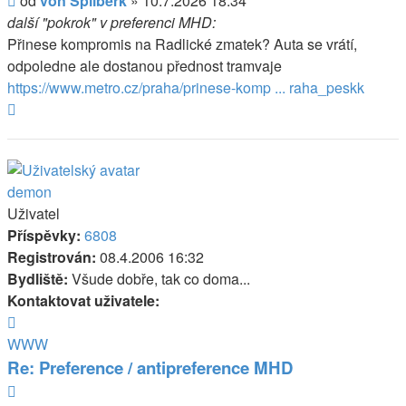
od
von Špilberk
»
10.7.2026 18:34
další "pokrok" v preferenci MHD:
Přinese kompromis na Radlické zmatek? Auta se vrátí,
odpoledne ale dostanou přednost tramvaje
https://www.metro.cz/praha/prinese-komp ... raha_peskk
Nahoru
demon
Uživatel
Příspěvky:
6808
Registrován:
08.4.2006 16:32
Bydliště:
Všude dobře, tak co doma...
Kontaktovat uživatele:
Kontaktovat
uživatele
WWW
demon
Re: Preference / antipreference MHD
Citovat