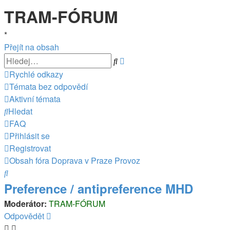
TRAM-FÓRUM
*
Přejít na obsah
Pokročilé
Hledat
hledání
Rychlé odkazy
Témata bez odpovědí
Aktivní témata
Hledat
FAQ
Přihlásit se
Registrovat
Obsah fóra
Doprava v Praze
Provoz
Hledat
Preference / antipreference MHD
Moderátor:
TRAM-FÓRUM
Odpovědět