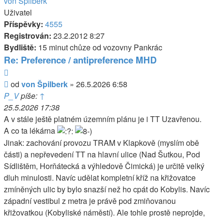
von Špilberk
Uživatel
Příspěvky:
4555
Registrován:
23.2.2012 8:27
Bydliště:
15 minut chůze od vozovny Pankrác
Re: Preference / antipreference MHD
Citovat
Příspěvek
od
von Špilberk
»
26.5.2026 6:58
P_V
píše:
↑
25.5.2026 17:38
A v stále ještě platném územním plánu je i TT Uzavřenou.
A co ta lékárna
Jinak: zachování provozu TRAM v Klapkově (myslím obě
části) a nepřevedení TT na hlavní ulice (Nad Šutkou, Pod
Sídlištěm, Horňátecká a výhledově Čimická) je určitě velký
dluh minulosti. Navíc udělat kompletní kříž na křižovatce
zmíněných ulic by bylo snazší než ho cpát do Kobylis. Navíc
západní vestibul z metra je právě pod zmiňovanou
křižovatkou (Kobyliské náměstí). Ale tohle prostě neprojde,