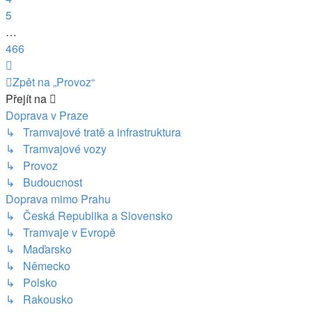
5
…
466
Další
Zpět na „Provoz“
Přejít na
Doprava v Praze
↳ Tramvajové tratě a infrastruktura
↳ Tramvajové vozy
↳ Provoz
↳ Budoucnost
Doprava mimo Prahu
↳ Česká Republika a Slovensko
↳ Tramvaje v Evropě
↳ Maďarsko
↳ Německo
↳ Polsko
↳ Rakousko