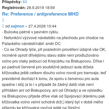
Příspěvky:
83
Registrován:
28.9.2019 18:59
Re: Preference / antipreference MHD
Citovat
Příspěvek
od
sajmon
»
27.4.2026 10:44
- Bulovka patrně v pevném cyklu.
- Nefunkční výzvové návěstidlo na přechodu pro chodce na
Palackého náměstí/nábř. směr DC
- Co se Ohrady týče, při posledním prověření údajně vše OK,
nicméně oproti dřívějšímu stavu stále není prodlužováno
volno pro vlaky jedoucí od Krejcárku na Biskupcovu. Dříve i
po padnutí červené pro souběžně jedoucí auta držela
křižovatka ještě celkem dlouho volno rovně pro tramvaje, teď
pravidelně dochází k tomu, že spolu s červenou pro auta
spadne i stůj (a to i v případě že žádný další vlak není
přihlášen ani od Biskupcovy, ani od Ohrady) a ve výsledku
na Biskupcovu přijede dříve vlak od Spojovací (kterému pak
křižovatka volno velmi ochotně drží,) který byl v době mého
příjezdu ke křižovatce možná ještě na Strážní.