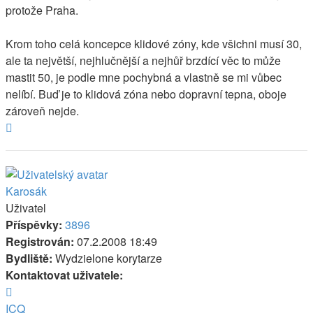
protože Praha.
Krom toho celá koncepce klidové zóny, kde všichni musí 30,
ale ta největší, nejhlučnější a nejhůř brzdící věc to může
mastit 50, je podle mne pochybná a vlastně se mi vůbec
nelíbí. Buď je to klidová zóna nebo dopravní tepna, oboje
zároveň nejde.
Nahoru
Karosák
Uživatel
Příspěvky:
3896
Registrován:
07.2.2008 18:49
Bydliště:
Wydzielone korytarze
Kontaktovat uživatele:
Kontaktovat
uživatele
ICQ