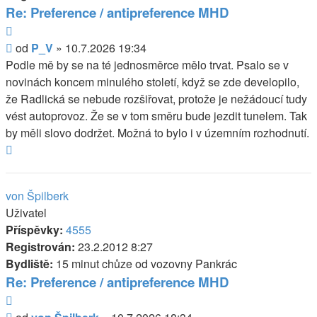
Re: Preference / antipreference MHD
Citovat
Příspěvek
od
P_V
»
10.7.2026 19:34
Podle mě by se na té jednosměrce mělo trvat. Psalo se v
novinách koncem minulého století, když se zde developilo,
že Radlická se nebude rozšiřovat, protože je nežádoucí tudy
vést autoprovoz. Že se v tom směru bude jezdit tunelem. Tak
by měli slovo dodržet. Možná to bylo i v územním rozhodnutí.
Nahoru
von Špilberk
Uživatel
Příspěvky:
4555
Registrován:
23.2.2012 8:27
Bydliště:
15 minut chůze od vozovny Pankrác
Re: Preference / antipreference MHD
Citovat
Příspěvek