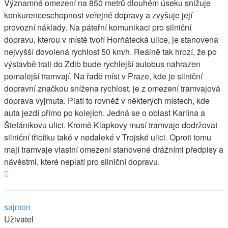
Významné omezení na 850 metrů dlouhém úseku snižuje
konkurenceschopnost veřejné dopravy a zvyšuje její
provozní náklady. Na páteřní komunikaci pro silniční
dopravu, kterou v místě tvoří Horňátecká ulice, je stanovena
nejvyšší dovolená rychlost 50 km/h. Reálně tak hrozí, že po
výstavbě trati do Zdib bude rychlejší autobus nahrazen
pomalejší tramvají. Na řadě míst v Praze, kde je silniční
dopravní značkou snížena rychlost, je z omezení tramvajová
doprava vyjmuta. Platí to rovněž v některých místech, kde
auta jezdí přímo po kolejích. Jedná se o oblast Karlína a
Štefánikovu ulici. Kromě Klapkovy musí tramvaje dodržovat
silniční třicítku také v nedaleké v Trojské ulici. Oproti tomu
mají tramvaje vlastní omezení stanovené drážními předpisy a
návěstmi, které neplatí pro silniční dopravu.
Nahoru
sajmon
Uživatel