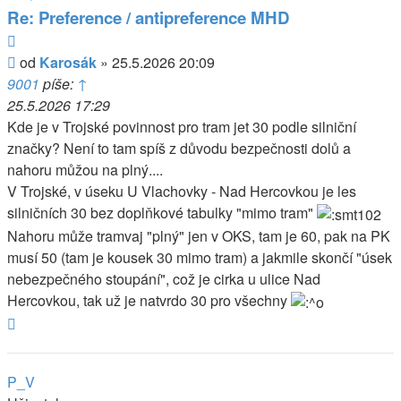
Karosák
Re: Preference / antipreference MHD
Citovat
Příspěvek
od
Karosák
»
25.5.2026 20:09
9001
píše:
↑
25.5.2026 17:29
Kde je v Trojské povinnost pro tram jet 30 podle silniční
značky? Není to tam spíš z důvodu bezpečnosti dolů a
nahoru můžou na plný....
V Trojské, v úseku U Vlachovky - Nad Hercovkou je les
silničních 30 bez doplňkové tabulky "mimo tram"
Nahoru může tramvaj "plný" jen v OKS, tam je 60, pak na PK
musí 50 (tam je kousek 30 mimo tram) a jakmile skončí "úsek
nebezpečného stoupání", což je cirka u ulice Nad
Hercovkou, tak už je natvrdo 30 pro všechny
Nahoru
P_V