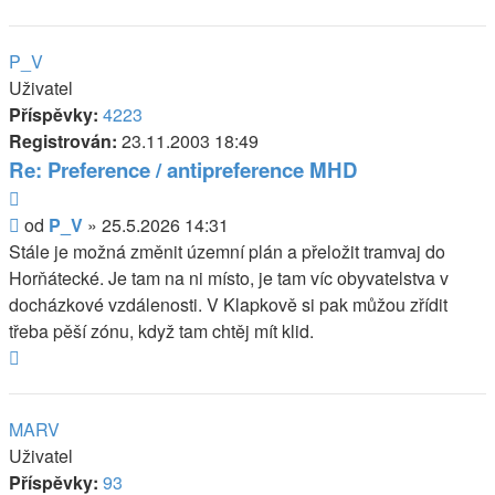
P_V
Uživatel
Příspěvky:
4223
Registrován:
23.11.2003 18:49
Re: Preference / antipreference MHD
Citovat
Příspěvek
od
P_V
»
25.5.2026 14:31
Stále je možná změnit územní plán a přeložit tramvaj do
Horňátecké. Je tam na ni místo, je tam víc obyvatelstva v
docházkové vzdálenosti. V Klapkově si pak můžou zřídit
třeba pěší zónu, když tam chtěj mít klid.
Nahoru
MARV
Uživatel
Příspěvky:
93