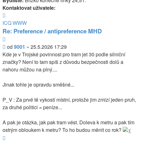
Bydliště:
Blízko konečné linky 24,51.
Kontaktovat uživatele:
Kontaktovat
uživatele
ICQ
WWW
9001
Re: Preference / antipreference MHD
Citovat
Příspěvek
od
9001
»
25.5.2026 17:29
Kde je v Trojské povinnost pro tram jet 30 podle silniční
značky? Není to tam spíš z důvodu bezpečnosti dolů a
nahoru můžou na plný....
Jinak tohle je opravdu směšné...
P_V : Za prvé tě vykostí místní, protože jim zmizí jeden pruh,
za druhé politici = peníze...
A pak je otázka, jak pak tram vést. Doleva k metru a pak tím
ostrým obloukem k metru? To ho budou měnit co rok?
Nahoru