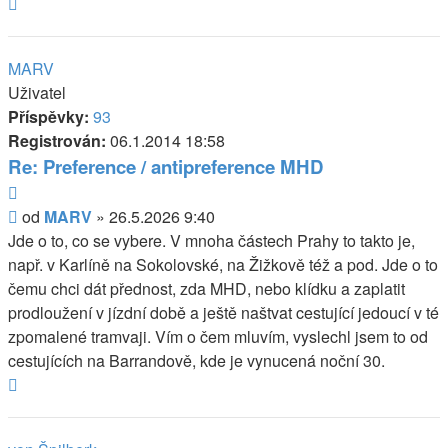
Nahoru
MARV
Uživatel
Příspěvky:
93
Registrován:
06.1.2014 18:58
Re: Preference / antipreference MHD
Citovat
Příspěvek
od
MARV
»
26.5.2026 9:40
Jde o to, co se vybere. V mnoha částech Prahy to takto je,
např. v Karlíně na Sokolovské, na Žižkově též a pod. Jde o to
čemu chci dát přednost, zda MHD, nebo klídku a zaplatit
prodloužení v jízdní době a ještě naštvat cestující jedoucí v té
zpomalené tramvaji. Vím o čem mluvím, vyslechl jsem to od
cestujících na Barrandově, kde je vynucená noční 30.
Nahoru