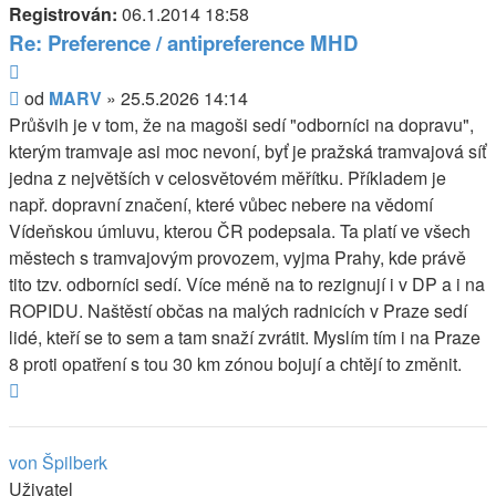
Registrován:
06.1.2014 18:58
Re: Preference / antipreference MHD
Citovat
Příspěvek
od
MARV
»
25.5.2026 14:14
Průšvih je v tom, že na magoši sedí "odborníci na dopravu",
kterým tramvaje asi moc nevoní, byť je pražská tramvajová síť
jedna z největších v celosvětovém měřítku. Příkladem je
např. dopravní značení, které vůbec nebere na vědomí
Vídeňskou úmluvu, kterou ČR podepsala. Ta platí ve všech
městech s tramvajovým provozem, vyjma Prahy, kde právě
tito tzv. odborníci sedí. Více méně na to rezignují i v DP a i na
ROPIDU. Naštěstí občas na malých radnicích v Praze sedí
lidé, kteří se to sem a tam snaží zvrátit. Myslím tím i na Praze
8 proti opatření s tou 30 km zónou bojují a chtějí to změnit.
Nahoru
von Špilberk
Uživatel