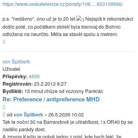
https://www.ceskatelevize.cz/porady/106 ... 653109566/
p.s. "nedávno", ono už je to 20 let
Nejspíš k rekonstrukci
došlo poté, co počátkem století byla tramvaj do Bohnic
odložena na neurčito. Měla se stavět spolu s metrem.
Nahoru
von Špilberk
Uživatel
Příspěvky:
4555
Registrován:
23.2.2012 8:27
Bydliště:
15 minut chůze od vozovny Pankrác
Re: Preference / antipreference MHD
Citovat
Příspěvek
od
von Špilberk
»
26.5.2026 10:02
Tak ta noční 30 na Barrandově je ultrablbost, i s OR40 by se
nadělo parády dost.
A zrovna Karlín je právě jedno z míst, kde bych řekl, že