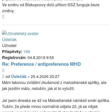
Ve směru od Biskupcovy dolů přitom SSZ funguje beze
změny.
Nahoru
Ústečák
Uživatel
Příspěvky:
199
Registrován:
04.8.2019 9:55
Re: Preference / antipreference MHD
Citovat
Příspěvek
od
Ústečák
»
25.4.2026 20:27
Mám takovou zvláštní zkušenost z malostranské splítky, ale
jak jezdím málo, netuším, jak si to vyložit.
Jel jsem dneska se 42 na Malostranské náměstí směr splítka.
Tuším, že přede mnou normálně odjela 22, já se nějak