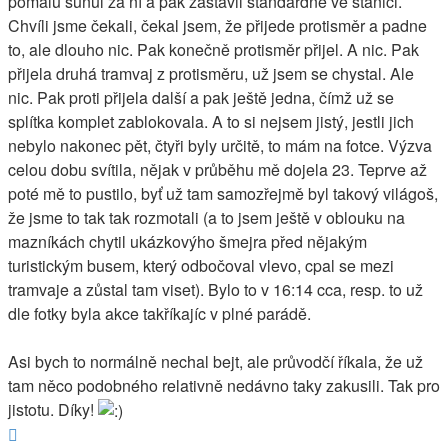
pomalu sunul za ní a pak zastavil standardně ve stanici.
Chvíli jsme čekali, čekal jsem, že přijede protisměr a padne
to, ale dlouho nic. Pak konečně protisměr přijel. A nic. Pak
přijela druhá tramvaj z protisměru, už jsem se chystal. Ale
nic. Pak proti přijela další a pak ještě jedna, čímž už se
splítka komplet zablokovala. A to si nejsem jistý, jestli jich
nebylo nakonec pět, čtyři byly určitě, to mám na fotce. Výzva
celou dobu svítila, nějak v průběhu mě dojela 23. Teprve až
poté mě to pustilo, byť už tam samozřejmě byl takový világoš,
že jsme to tak tak rozmotali (a to jsem ještě v oblouku na
mazníkách chytil ukázkovýho šmejra před nějakým
turistickým busem, který odbočoval vlevo, cpal se mezi
tramvaje a zůstal tam viset). Bylo to v 16:14 cca, resp. to už
dle fotky byla akce takříkajíc v plné parádě.
Asi bych to normálně nechal bejt, ale průvodčí říkala, že už
tam něco podobného relativně nedávno taky zakusili. Tak pro
jistotu. Díky!
Nahoru