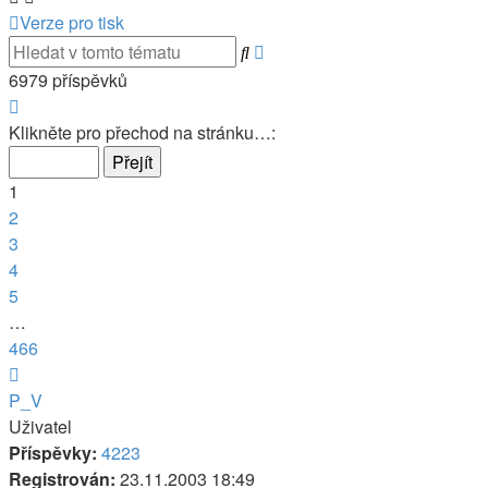
Verze pro tisk
Pokročilé
Hledat
hledání
6979 příspěvků
Stránka
1
Klikněte pro přechod na stránku…:
z
466
1
2
3
4
5
…
466
Další
P_V
Uživatel
Příspěvky:
4223
Registrován:
23.11.2003 18:49