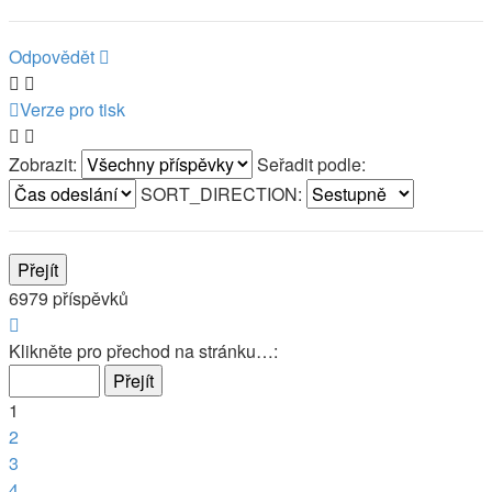
Odpovědět
Verze pro tisk
Zobrazit:
Seřadit podle:
SORT_DIRECTION:
6979 příspěvků
Stránka
1
Klikněte pro přechod na stránku…:
z
466
1
2
3
4