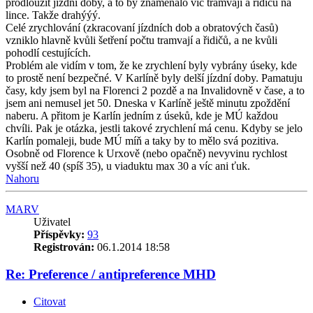
prodloužit jízdní doby, a to by znamenalo víc tramvají a řidičů na
lince. Takže drahýýý.
Celé zrychlování (zkracovaní jízdních dob a obratových časů)
vzniklo hlavně kvůli šetření počtu tramvají a řidičů, a ne kvůli
pohodlí cestujících.
Problém ale vidím v tom, že ke zrychlení byly vybrány úseky, kde
to prostě není bezpečné. V Karlíně byly delší jízdní doby. Pamatuju
časy, kdy jsem byl na Florenci 2 pozdě a na Invalidovně v čase, a to
jsem ani nemusel jet 50. Dneska v Karlíně ještě minutu zpoždění
naberu. A přitom je Karlín jedním z úseků, kde je MÚ každou
chvíli. Pak je otázka, jestli takové zrychlení má cenu. Kdyby se jelo
Karlín pomaleji, bude MÚ míň a taky by to mělo svá pozitiva.
Osobně od Florence k Urxově (nebo opačně) nevyvinu rychlost
vyšší než 40 (spíš 35), u viaduktu max 30 a víc ani ťuk.
Nahoru
MARV
Uživatel
Příspěvky:
93
Registrován:
06.1.2014 18:58
Re: Preference / antipreference MHD
Citovat