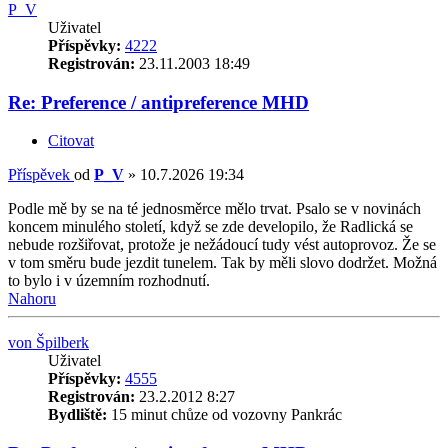
P_V
Uživatel
Příspěvky:
4222
Registrován:
23.11.2003 18:49
Re: Preference / antipreference MHD
Citovat
Příspěvek
od
P_V
»
10.7.2026 19:34
Podle mě by se na té jednosměrce mělo trvat. Psalo se v novinách
koncem minulého století, když se zde developilo, že Radlická se
nebude rozšiřovat, protože je nežádoucí tudy vést autoprovoz. Že se
v tom směru bude jezdit tunelem. Tak by měli slovo dodržet. Možná
to bylo i v územním rozhodnutí.
Nahoru
von Špilberk
Uživatel
Příspěvky:
4555
Registrován:
23.2.2012 8:27
Bydliště:
15 minut chůze od vozovny Pankrác