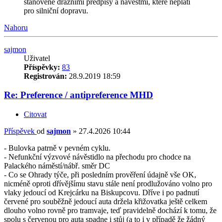
stanovené drážními předpisy a návěstmi, které neplatí
pro silniční dopravu.
Nahoru
sajmon
Uživatel
Příspěvky:
83
Registrován:
28.9.2019 18:59
Re: Preference / antipreference MHD
Citovat
Příspěvek
od
sajmon
»
27.4.2026 10:44
- Bulovka patrně v pevném cyklu.
- Nefunkční výzvové návěstidlo na přechodu pro chodce na
Palackého náměstí/nábř. směr DC
- Co se Ohrady týče, při posledním prověření údajně vše OK,
nicméně oproti dřívějšímu stavu stále není prodlužováno volno pro
vlaky jedoucí od Krejcárku na Biskupcovu. Dříve i po padnutí
červené pro souběžně jedoucí auta držela křižovatka ještě celkem
dlouho volno rovně pro tramvaje, teď pravidelně dochází k tomu, že
spolu s červenou pro auta spadne i stůj (a to i v případě že žádný