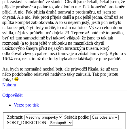
pak zastavil standardně ve stanici. Chvíli jsme čekali, čekal jsem, že
přijede protisměr a padne to, ale dlouho nic. Pak konečně protisměr
přijel. A nic. Pak přijela druhá tramvaj z protisměru, už jsem se
chystal. Ale nic. Pak proti přijela další a pak ještě jedna, čímž už se
splítka komplet zablokovala. A to si nejsem jistý, jestli jich nebylo
nakonec pět, čtyři byly určitě, to mám na fotce. Výzva celou dobu
svítila, nějak v průběhu mě dojela 23. Teprve až poté mě to pustilo,
byť už tam samozřejmě byl takový világoš, že jsme to tak tak
rozmotali (a to jsem ještě v oblouku na mazníkách chytil
ukázkovýho šmejra před nějakým turistickým busem, který
odbočoval vlevo, cpal se mezi tramvaje a zůstal tam viset). Bylo to v
16:14 cca, resp. to už dle fotky byla akce takříkajíc v plné parádě.
Asi bych to normálně nechal bejt, ale průvodčí říkala, že už tam
něco podobného relativně nedávno taky zakusili. Tak pro jistotu.
Díky!
Nahoru
Odpovědět
Verze pro tisk
Zobrazit:
Seřadit podle:
SORT_DIRECTION: