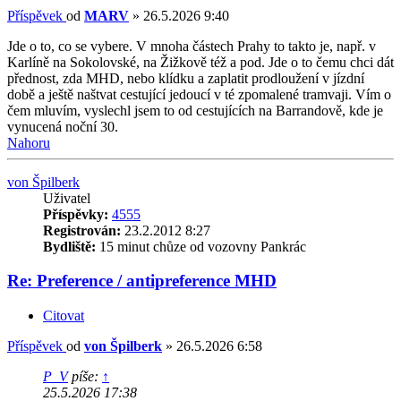
Příspěvek
od
MARV
»
26.5.2026 9:40
Jde o to, co se vybere. V mnoha částech Prahy to takto je, např. v
Karlíně na Sokolovské, na Žižkově též a pod. Jde o to čemu chci dát
přednost, zda MHD, nebo klídku a zaplatit prodloužení v jízdní
době a ještě naštvat cestující jedoucí v té zpomalené tramvaji. Vím o
čem mluvím, vyslechl jsem to od cestujících na Barrandově, kde je
vynucená noční 30.
Nahoru
von Špilberk
Uživatel
Příspěvky:
4555
Registrován:
23.2.2012 8:27
Bydliště:
15 minut chůze od vozovny Pankrác
Re: Preference / antipreference MHD
Citovat
Příspěvek
od
von Špilberk
»
26.5.2026 6:58
P_V
píše:
↑
25.5.2026 17:38