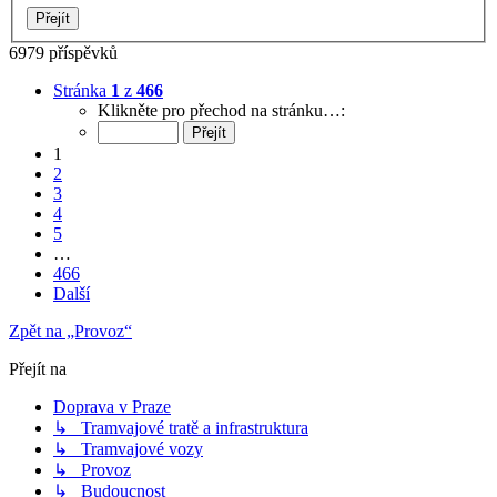
6979 příspěvků
Stránka
1
z
466
Klikněte pro přechod na stránku…:
1
2
3
4
5
…
466
Další
Zpět na „Provoz“
Přejít na
Doprava v Praze
↳ Tramvajové tratě a infrastruktura
↳ Tramvajové vozy
↳ Provoz
↳ Budoucnost