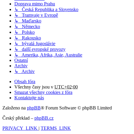
Doprava mimo Prahu
↳ Česká Republika a Slovensko
↳ Tramvaje v Evropě
↳ Maďarsko
↳ Německo
↳ Polsko
↳ Rakousko
↳ bývalá Jugoslávie
↳ další evropské provozy
↳ Amerika, Afrika, Asie, Australie
Ostatní
Archiv
↳ Archiv
Obsah fóra
Všechny časy jsou v
UTC+02:00
Smazat všechny cookies z fóra
Kontaktujte nás
Založeno na
phpBB
® Forum Software © phpBB Limited
Český překlad –
phpBB.cz
PRIVACY_LINK
|
TERMS_LINK