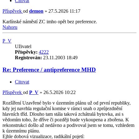
Citovat
Příspěvek
od
demon
»
27.5.2026 11:17
Karlínské náměstí ZC imho opět bez preference.
Nahoru
P_V
Uživatel
Příspěvky:
4222
Registrován:
23.11.2003 18:49
Re: Preference / antipreference MHD
Citovat
Příspěvek
od
P_V
»
26.5.2026 10:22
Rozšíření Uzavřené bylo v územním plánu už od první republiky,
kdy jej navrhla regulační komise v rámci snah o zprůjezdnění
hlavních tříd. Dlouho tam stála taková zchátralá bytovka, asi s
vědomím toho, že dříve či později bude vykoupena a zbořena. K
rekonstrukci došlo až nedávno a podivoval jsem se tomu, vzhledem
k územnímu plánu.
Ejhle dobová vizualizace, radikální pojetí: