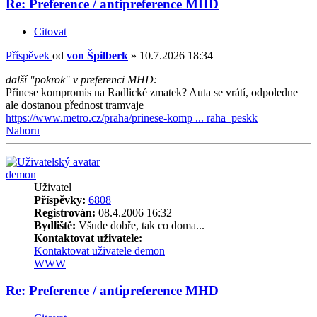
Re: Preference / antipreference MHD
Citovat
Příspěvek
od
von Špilberk
»
10.7.2026 18:34
další "pokrok" v preferenci MHD:
Přinese kompromis na Radlické zmatek? Auta se vrátí, odpoledne
ale dostanou přednost tramvaje
https://www.metro.cz/praha/prinese-komp ... raha_peskk
Nahoru
demon
Uživatel
Příspěvky:
6808
Registrován:
08.4.2006 16:32
Bydliště:
Všude dobře, tak co doma...
Kontaktovat uživatele:
Kontaktovat uživatele demon
WWW
Re: Preference / antipreference MHD