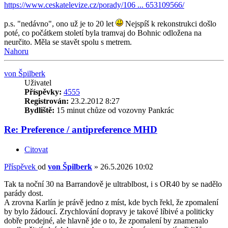
https://www.ceskatelevize.cz/porady/106 ... 653109566/
p.s. "nedávno", ono už je to 20 let
Nejspíš k rekonstrukci došlo
poté, co počátkem století byla tramvaj do Bohnic odložena na
neurčito. Měla se stavět spolu s metrem.
Nahoru
von Špilberk
Uživatel
Příspěvky:
4555
Registrován:
23.2.2012 8:27
Bydliště:
15 minut chůze od vozovny Pankrác
Re: Preference / antipreference MHD
Citovat
Příspěvek
od
von Špilberk
»
26.5.2026 10:02
Tak ta noční 30 na Barrandově je ultrablbost, i s OR40 by se nadělo
parády dost.
A zrovna Karlín je právě jedno z míst, kde bych řekl, že zpomalení
by bylo žádoucí. Zrychlování dopravy je takové líbivé a politicky
dobře prodejné, ale hlavně jde o to, že zpomalení by znamenalo