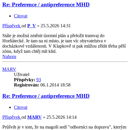
Re: Preference / antipreference MHD
Citovat
Příspěvek
od
P_V
»
25.5.2026 14:31
Stále je možná změnit územní plán a přeložit tramvaj do
Horňátecké. Je tam na ni místo, je tam víc obyvatelstva v
docházkové vzdálenosti. V Klapkově si pak můžou zřídit třeba pěší
zónu, když tam chtěj mít klid.
Nahoru
MARV
Uživatel
Příspěvky:
93
Registrován:
06.1.2014 18:58
Re: Preference / antipreference MHD
Citovat
Příspěvek
od
MARV
»
25.5.2026 14:14
Průšvih je v tom, že na magoši sedí "odborníci na dopravu", kterým