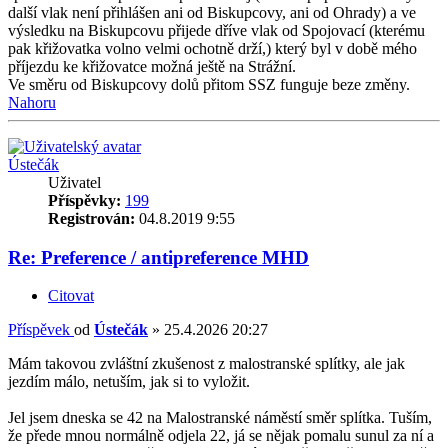
další vlak není přihlášen ani od Biskupcovy, ani od Ohrady) a ve
výsledku na Biskupcovu přijede dříve vlak od Spojovací (kterému
pak křižovatka volno velmi ochotně drží,) který byl v době mého
příjezdu ke křižovatce možná ještě na Strážní.
Ve směru od Biskupcovy dolů přitom SSZ funguje beze změny.
Nahoru
Ústečák
Uživatel
Příspěvky:
199
Registrován:
04.8.2019 9:55
Re: Preference / antipreference MHD
Citovat
Příspěvek
od
Ústečák
»
25.4.2026 20:27
Mám takovou zvláštní zkušenost z malostranské splítky, ale jak
jezdím málo, netuším, jak si to vyložit.
Jel jsem dneska se 42 na Malostranské náměstí směr splítka. Tuším,
že přede mnou normálně odjela 22, já se nějak pomalu sunul za ní a