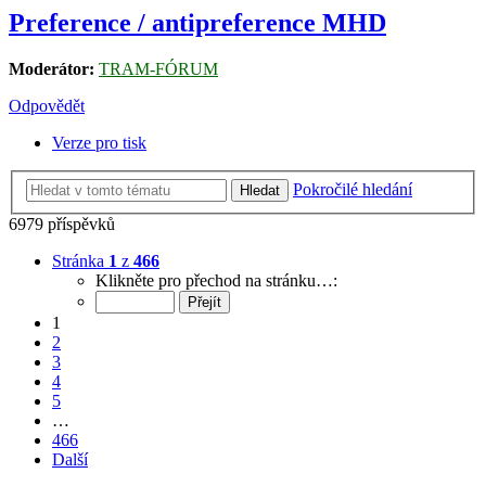
Preference / antipreference MHD
Moderátor:
TRAM-FÓRUM
Odpovědět
Verze pro tisk
Pokročilé hledání
Hledat
6979 příspěvků
Stránka
1
z
466
Klikněte pro přechod na stránku…:
1
2
3
4
5
…
466
Další