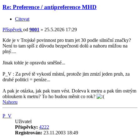
Re: Preference / antipreference MHD
Citovat
Příspěvek
od
9001
»
25.5.2026 17:29
Kde je v Trojské povinnost pro tram jet 30 podle silniční značky?
Není to tam spíš z důvodu bezpečnosti dolů a nahoru můžou na
plný....
Jinak tohle je opravdu směšné...
P_V : Za prvé tě vykostí místní, protože jim zmizí jeden pruh, za
druhé politici = peníze...
A pak je otázka, jak pak tram vést. Doleva k metru a pak tím ostrým
obloukem k metru? To ho budou měnit co rok?
Nahoru
P_V
Uživatel
Příspěvky:
4222
Registrován:
23.11.2003 18:49