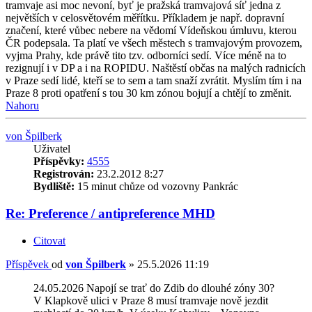
tramvaje asi moc nevoní, byť je pražská tramvajová síť jedna z
největších v celosvětovém měřítku. Příkladem je např. dopravní
značení, které vůbec nebere na vědomí Vídeňskou úmluvu, kterou
ČR podepsala. Ta platí ve všech městech s tramvajovým provozem,
vyjma Prahy, kde právě tito tzv. odborníci sedí. Více méně na to
rezignují i v DP a i na ROPIDU. Naštěstí občas na malých radnicích
v Praze sedí lidé, kteří se to sem a tam snaží zvrátit. Myslím tím i na
Praze 8 proti opatření s tou 30 km zónou bojují a chtějí to změnit.
Nahoru
von Špilberk
Uživatel
Příspěvky:
4555
Registrován:
23.2.2012 8:27
Bydliště:
15 minut chůze od vozovny Pankrác
Re: Preference / antipreference MHD
Citovat
Příspěvek
od
von Špilberk
»
25.5.2026 11:19
24.05.2026 Napojí se trať do Zdib do dlouhé zóny 30?
V Klapkově ulici v Praze 8 musí tramvaje nově jezdit