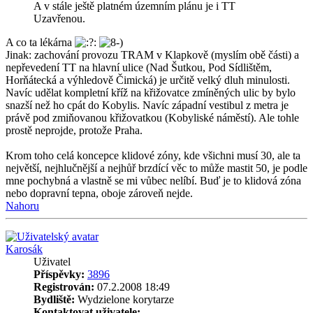
A v stále ještě platném územním plánu je i TT
Uzavřenou.
A co ta lékárna
Jinak: zachování provozu TRAM v Klapkově (myslím obě části) a
nepřevedení TT na hlavní ulice (Nad Šutkou, Pod Sídlištěm,
Horňátecká a výhledově Čimická) je určitě velký dluh minulosti.
Navíc udělat kompletní kříž na křižovatce zmíněných ulic by bylo
snazší než ho cpát do Kobylis. Navíc západní vestibul z metra je
právě pod zmiňovanou křižovatkou (Kobyliské náměstí). Ale tohle
prostě neprojde, protože Praha.
Krom toho celá koncepce klidové zóny, kde všichni musí 30, ale ta
největší, nejhlučnější a nejhůř brzdící věc to může mastit 50, je podle
mne pochybná a vlastně se mi vůbec nelíbí. Buď je to klidová zóna
nebo dopravní tepna, oboje zároveň nejde.
Nahoru
Karosák
Uživatel
Příspěvky:
3896
Registrován:
07.2.2008 18:49
Bydliště:
Wydzielone korytarze
Kontaktovat uživatele: