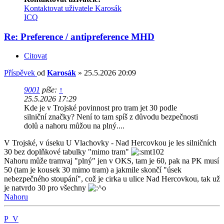
Kontaktovat uživatele Karosák
ICQ
Re: Preference / antipreference MHD
Citovat
Příspěvek
od
Karosák
»
25.5.2026 20:09
9001
píše:
↑
25.5.2026 17:29
Kde je v Trojské povinnost pro tram jet 30 podle
silniční značky? Není to tam spíš z důvodu bezpečnosti
dolů a nahoru můžou na plný....
V Trojské, v úseku U Vlachovky - Nad Hercovkou je les silničních
30 bez doplňkové tabulky "mimo tram"
Nahoru může tramvaj "plný" jen v OKS, tam je 60, pak na PK musí
50 (tam je kousek 30 mimo tram) a jakmile skončí "úsek
nebezpečného stoupání", což je cirka u ulice Nad Hercovkou, tak už
je natvrdo 30 pro všechny
Nahoru
P_V