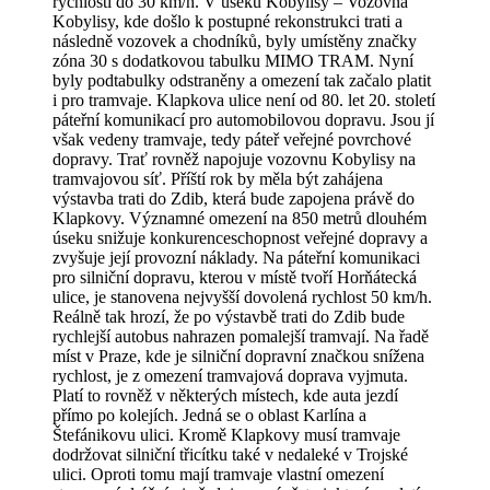
rychlostí do 30 km/h. V úseku Kobylisy – Vozovna
Kobylisy, kde došlo k postupné rekonstrukci trati a
následně vozovek a chodníků, byly umístěny značky
zóna 30 s dodatkovou tabulku MIMO TRAM. Nyní
byly podtabulky odstraněny a omezení tak začalo platit
i pro tramvaje. Klapkova ulice není od 80. let 20. století
páteřní komunikací pro automobilovou dopravu. Jsou jí
však vedeny tramvaje, tedy páteř veřejné povrchové
dopravy. Trať rovněž napojuje vozovnu Kobylisy na
tramvajovou síť. Příští rok by měla být zahájena
výstavba trati do Zdib, která bude zapojena právě do
Klapkovy. Významné omezení na 850 metrů dlouhém
úseku snižuje konkurenceschopnost veřejné dopravy a
zvyšuje její provozní náklady. Na páteřní komunikaci
pro silniční dopravu, kterou v místě tvoří Horňátecká
ulice, je stanovena nejvyšší dovolená rychlost 50 km/h.
Reálně tak hrozí, že po výstavbě trati do Zdib bude
rychlejší autobus nahrazen pomalejší tramvají. Na řadě
míst v Praze, kde je silniční dopravní značkou snížena
rychlost, je z omezení tramvajová doprava vyjmuta.
Platí to rovněž v některých místech, kde auta jezdí
přímo po kolejích. Jedná se o oblast Karlína a
Štefánikovu ulici. Kromě Klapkovy musí tramvaje
dodržovat silniční třicítku také v nedaleké v Trojské
ulici. Oproti tomu mají tramvaje vlastní omezení