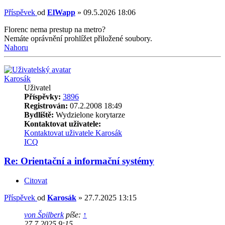
Příspěvek
od
ElWapp
»
09.5.2026 18:06
Florenc nema prestup na metro?
Nemáte oprávnění prohlížet přiložené soubory.
Nahoru
Karosák
Uživatel
Příspěvky:
3896
Registrován:
07.2.2008 18:49
Bydliště:
Wydzielone korytarze
Kontaktovat uživatele:
Kontaktovat uživatele Karosák
ICQ
Re: Orientační a informační systémy
Citovat
Příspěvek
od
Karosák
»
27.7.2025 13:15
von Špilberk
píše:
↑
27.7.2025 9:15