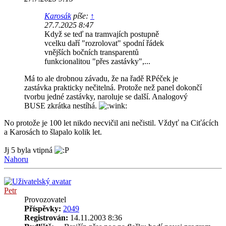
Karosák
píše:
↑
27.7.2025 8:47
Když se teď na tramvajích postupně
vcelku daří "rozrolovat" spodní řádek
vnějších bočních transparentů
funkcionalitou "přes zastávky",...
Má to ale drobnou závadu, že na řadě RPéček je
zastávka prakticky nečitelná. Protože než panel dokončí
tvorbu jedné zastávky, naroluje se další. Analogový
BUSE zkrátka nestíhá.
No protože je 100 let nikdo necvičil ani nečistil. Vždyť na Ciťácích
a Karosách to šlapalo kolik let.
Jj 5 byla vtipná
Nahoru
Petr
Provozovatel
Příspěvky:
2049
Registrován:
14.11.2003 8:36