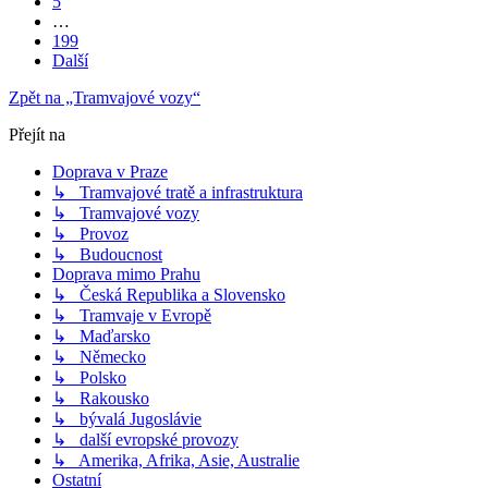
5
…
199
Další
Zpět na „Tramvajové vozy“
Přejít na
Doprava v Praze
↳ Tramvajové tratě a infrastruktura
↳ Tramvajové vozy
↳ Provoz
↳ Budoucnost
Doprava mimo Prahu
↳ Česká Republika a Slovensko
↳ Tramvaje v Evropě
↳ Maďarsko
↳ Německo
↳ Polsko
↳ Rakousko
↳ bývalá Jugoslávie
↳ další evropské provozy
↳ Amerika, Afrika, Asie, Australie
Ostatní