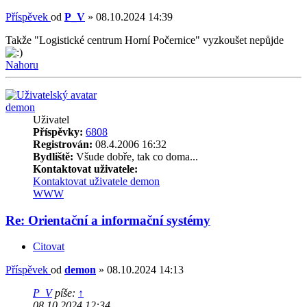
Příspěvek
od
P_V
»
08.10.2024 14:39
Takže "Logistické centrum Horní Počernice" vyzkoušet nepůjde
Nahoru
demon
Uživatel
Příspěvky:
6808
Registrován:
08.4.2006 16:32
Bydliště:
Všude dobře, tak co doma...
Kontaktovat uživatele:
Kontaktovat uživatele demon
WWW
Re: Orientační a informační systémy
Citovat
Příspěvek
od
demon
»
08.10.2024 14:13
P_V
píše:
↑
08.10.2024 12:34