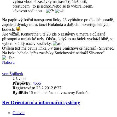
vybírá vhodné zastávky na trase? (důležitostí,
přestupem...to je jedno).Nebo se to vybírá losem,
kávovou sedlinou...
Na papírový boční transparent linky 23 vybíráme po dlouhé poradě,
zapálení dýmky míru, tanci Hulahula a dalších, nezveřejnitelných
bodech.
Ale vážně. Konkrétně u té 23 jde o zastávky u metra a důležité
přestupní a turistické uzly. Občas, když to na řádek vychází blbě, se
vybere krátký název zastávky.
Ovšem teď mě bavila linka 5 v trase Smíchovské nádraží - Slivenec.
Na boku běhalo "přes zastávky Smíchovské nádraží Slivenec"
Nahoru
von Špilberk
Uživatel
Příspěvky:
4555
Registrován:
23.2.2012 8:27
Bydliště:
15 minut chůze od vozovny Pankrác
Re: Orientační a informační systémy
Citovat