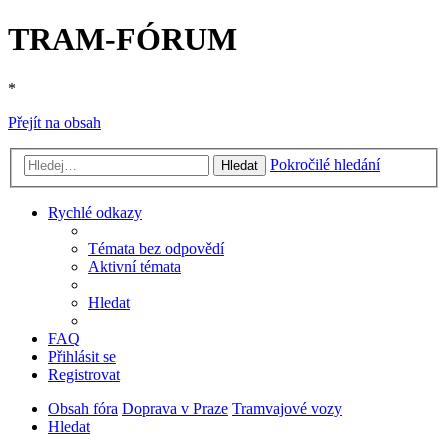
TRAM-FÓRUM
*
Přejít na obsah
Pokročilé hledání
Hledat
Rychlé odkazy
Témata bez odpovědí
Aktivní témata
Hledat
FAQ
Přihlásit se
Registrovat
Obsah fóra
Doprava v Praze
Tramvajové vozy
Hledat