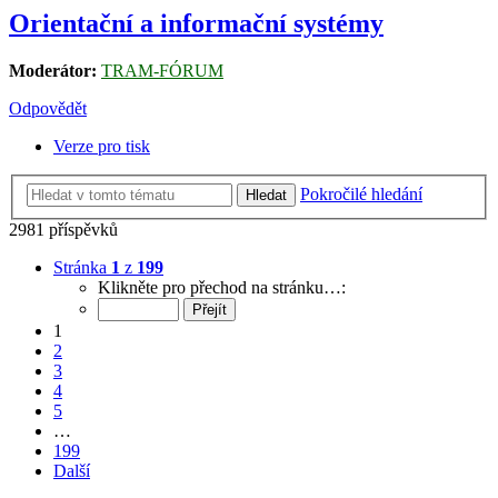
Orientační a informační systémy
Moderátor:
TRAM-FÓRUM
Odpovědět
Verze pro tisk
Pokročilé hledání
Hledat
2981 příspěvků
Stránka
1
z
199
Klikněte pro přechod na stránku…:
1
2
3
4
5
…
199
Další