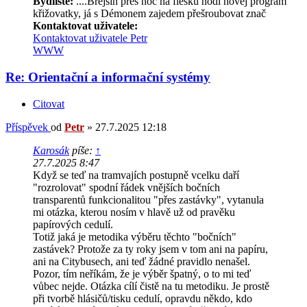
Bydliště:
....Brejšín přes noc na flešku hodí novej program
křižovatky, já s Démonem zajedem přešroubovat znač
Kontaktovat uživatele:
Kontaktovat uživatele Petr
WWW
Re: Orientační a informační systémy
Citovat
Příspěvek
od
Petr
»
27.7.2025 12:18
Karosák
píše:
↑
27.7.2025 8:47
Když se teď na tramvajích postupně vcelku daří
"rozrolovat" spodní řádek vnějších bočních
transparentů funkcionalitou "přes zastávky", vytanula
mi otázka, kterou nosím v hlavě už od pravěku
papírových cedulí.
Totiž jaká je metodika výběru těchto "bočních"
zastávek? Protože za ty roky jsem v tom ani na papíru,
ani na Citybusech, ani teď žádné pravidlo nenašel.
Pozor, tím neříkám, že je výběr špatný, o to mi teď
vůbec nejde. Otázka cílí čistě na tu metodiku. Je prostě
při tvorbě hlásičů/tisku cedulí, opravdu někdo, kdo