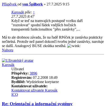
Příspěvek
od
von Špilberk
»
27.7.2025 9:15
Karosák
píše:
↑
27.7.2025 8:47
Když se teď na tramvajích postupně vcelku daří
"rozrolovat" spodní řádek vnějších bočních
transparentů funkcionalitou "přes zastávky",...
Má to ale drobnou závadu, že na řadě RPéček je zastávka prakticky
nečitelná. Protože než panel dokončí tvorbu jedné zastávky, naroluje
se další. Analogový BUSE zkrátka nestíhá.
Nahoru
Karosák
Uživatel
Příspěvky:
3896
Registrován:
07.2.2008 18:49
Bydliště:
Wydzielone korytarze
Kontaktovat uživatele:
Kontaktovat uživatele Karosák
ICQ
Re: Orientační a informační systémy