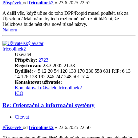
Příspěvek
od
fricoolinek2
»
23.6.2025 22:52
A další věc, když už se do toho DPP/Ropid musel pouštět, tak za
Újezdem / Mal. nám. by teda rozhodně mělo znít hlášení, že
Helichova bude nést dva nové různé názvy.
Nahoru
fricoolinek2
Uživatel
Příspěvky:
2723
Registrován:
23.3.2005 21:38
Bydliště:
4 5 12 20 54 120 130 170 230 558 601 RIP: 6 13
14 126 128 192 246 247 248 501 514
Kontaktovat uživatele:
Kontaktovat uživatele fricoolinek2
ICQ
Re: Orientační a informační systémy
Citovat
Příspěvek
od
fricoolinek2
»
23.6.2025 22:50
(I) s rostoucím podílem čistě diodových transparentů, nenabízela by