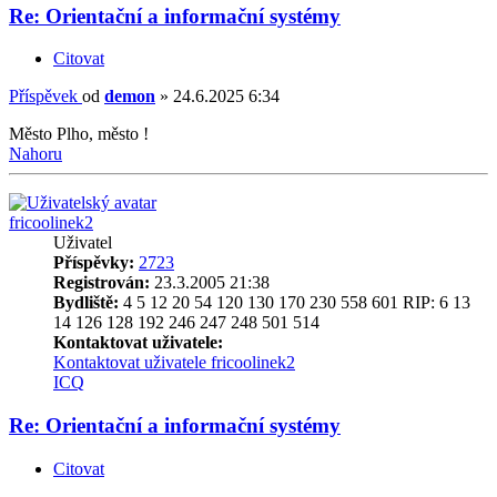
Re: Orientační a informační systémy
Citovat
Příspěvek
od
demon
»
24.6.2025 6:34
Město Plho, město !
Nahoru
fricoolinek2
Uživatel
Příspěvky:
2723
Registrován:
23.3.2005 21:38
Bydliště:
4 5 12 20 54 120 130 170 230 558 601 RIP: 6 13
14 126 128 192 246 247 248 501 514
Kontaktovat uživatele:
Kontaktovat uživatele fricoolinek2
ICQ
Re: Orientační a informační systémy
Citovat