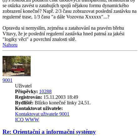
se otázka zavést u zatahujích spojů nějakou formu dynamického
zobrazení konečné? Např. 2/3 času zobrazovat poslední zastávku na
regulerné trase, 1/3 času "a dále Vozovna Xxxxxx"...?
Opravdu si nemyslím, zejména u zatahování na pravém břehu
Vltavy, že je poslední regulerní zastávka hned patrná za jakési
"logiky věci" a povrchní znalosti sítě.
Nahoru
9001
Uživatel
Příspěvky:
10288
Registrován:
15.11.2003 18:49
Bydliště:
Blízko konečné linky 24,51.
Kontaktovat uživatele:
Kontaktovat uživatele 9001
ICQ
WWW
Re: Orientační a informační systémy