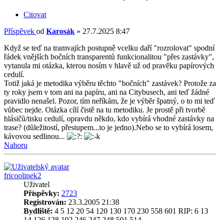
Citovat
Příspěvek
od
Karosák
»
27.7.2025 8:47
Když se teď na tramvajích postupně vcelku daří "rozrolovat" spodní
řádek vnějších bočních transparentů funkcionalitou "přes zastávky",
vytanula mi otázka, kterou nosím v hlavě už od pravěku papírových
cedulí.
Totiž jaká je metodika výběru těchto "bočních" zastávek? Protože za
ty roky jsem v tom ani na papíru, ani na Citybusech, ani teď žádné
pravidlo nenašel. Pozor, tím neříkám, že je výběr špatný, o to mi teď
vůbec nejde. Otázka cílí čistě na tu metodiku. Je prostě při tvorbě
hlásičů/tisku cedulí, opravdu někdo, kdo vybírá vhodné zastávky na
trase? (důležitostí, přestupem...to je jedno).Nebo se to vybírá losem,
kávovou sedlinou...
Nahoru
fricoolinek2
Uživatel
Příspěvky:
2723
Registrován:
23.3.2005 21:38
Bydliště:
4 5 12 20 54 120 130 170 230 558 601 RIP: 6 13
14 126 128 192 246 247 248 501 514