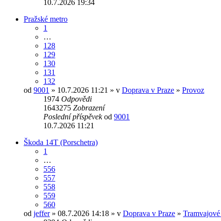
10.7.2026 19:34
Pražské metro
1
…
128
129
130
131
132
od
9001
» 10.7.2026 11:21 » v
Doprava v Praze
»
Provoz
1974
Odpovědi
1643275
Zobrazení
Poslední příspěvek
od
9001
10.7.2026 11:21
Škoda 14T (Porschetra)
1
…
556
557
558
559
560
od
jeffer
» 08.7.2026 14:18 » v
Doprava v Praze
»
Tramvajové