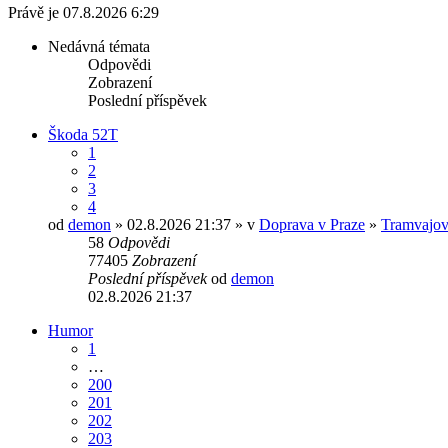
Právě je 07.8.2026 6:29
Nedávná témata
Odpovědi
Zobrazení
Poslední příspěvek
Škoda 52T
1
2
3
4
od
demon
» 02.8.2026 21:37 » v
Doprava v Praze
»
Tramvajov
58
Odpovědi
77405
Zobrazení
Poslední příspěvek
od
demon
02.8.2026 21:37
Humor
1
…
200
201
202
203