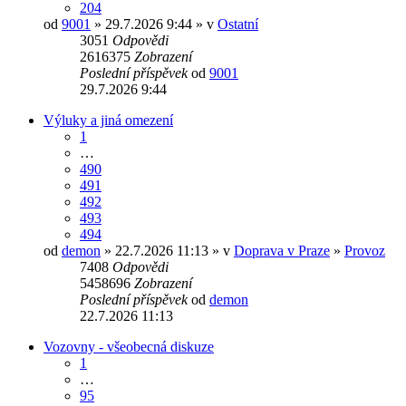
204
od
9001
» 29.7.2026 9:44 » v
Ostatní
3051
Odpovědi
2616375
Zobrazení
Poslední příspěvek
od
9001
29.7.2026 9:44
Výluky a jiná omezení
1
…
490
491
492
493
494
od
demon
» 22.7.2026 11:13 » v
Doprava v Praze
»
Provoz
7408
Odpovědi
5458696
Zobrazení
Poslední příspěvek
od
demon
22.7.2026 11:13
Vozovny - všeobecná diskuze
1
…
95