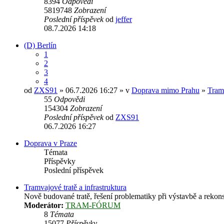
8394
Odpovědi
5819748
Zobrazení
Poslední příspěvek
od
jeffer
08.7.2026 14:18
(D) Berlín
1
2
3
4
od
ZXS91
» 06.7.2026 16:27 » v
Doprava mimo Prahu
»
Tram
55
Odpovědi
154304
Zobrazení
Poslední příspěvek
od
ZXS91
06.7.2026 16:27
Doprava v Praze
Témata
Příspěvky
Poslední příspěvek
Tramvajové tratě a infrastruktura
Nově budované tratě, řešení problematiky při výstavbě a rekonst
Moderátor:
TRAM-FÓRUM
8
Témata
15077
Příspěvky