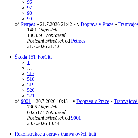
96
97
98
99
od
Petrpes
» 21.7.2026 21:42 » v
Doprava v Praze
»
Tramvajové
1481
Odpovědi
1363391
Zobrazení
Poslední příspěvek
od
Petrpes
21.7.2026 21:42
Škoda 15T ForCity
1
…
517
518
519
520
521
od
9001
» 20.7.2026 10:43 » v
Doprava v Praze
»
Tramvajové
7805
Odpovědi
6025177
Zobrazení
Poslední příspěvek
od
9001
20.7.2026 10:43
Rekonstrukce a opravy tramvajových tratí