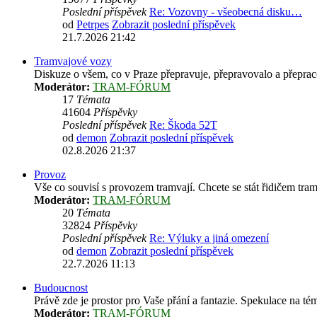
Poslední příspěvek
Re: Vozovny - všeobecná disku…
od
Petrpes
Zobrazit poslední příspěvek
21.7.2026 21:42
Tramvajové vozy
Diskuze o všem, co v Praze přepravuje, přepravovalo a přepracov
Moderátor:
TRAM-FÓRUM
17
Témata
41604
Příspěvky
Poslední příspěvek
Re: Škoda 52T
od
demon
Zobrazit poslední příspěvek
02.8.2026 21:37
Provoz
Vše co souvisí s provozem tramvají. Chcete se stát řidičem tra
Moderátor:
TRAM-FÓRUM
20
Témata
32824
Příspěvky
Poslední příspěvek
Re: Výluky a jiná omezení
od
demon
Zobrazit poslední příspěvek
22.7.2026 11:13
Budoucnost
Právě zde je prostor pro Vaše přání a fantazie. Spekulace na té
Moderátor:
TRAM-FÓRUM