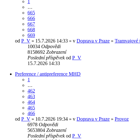
1
…
665
666
667
668
669
od
P_V
» 15.7.2026 14:33 » v
Doprava v Praze
»
Tramvajové tr
10034
Odpovědi
8158692
Zobrazení
Poslední příspěvek
od
P_V
15.7.2026 14:33
Preference / antipreference MHD
1
…
462
463
464
465
466
od
P_V
» 10.7.2026 19:34 » v
Doprava v Praze
»
Provoz
6978
Odpovědi
5653804
Zobrazení
Poslední příspěvek
od
P_V