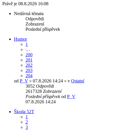
Právě je 08.8.2026 16:08
Nedávná témata
Odpovědi
Zobrazení
Poslední příspěvek
Humor
1
…
200
201
202
203
204
od
P_V
» 07.8.2026 14:24 » v
Ostatní
3052
Odpovědi
2617328
Zobrazení
Poslední příspěvek
od
P_V
07.8.2026 14:24
Škoda 52T
1
2
3