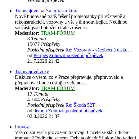
Poslední příspěvek
Tramvajové tratě a infrastruktura
Nově budované tratě, řešení problematiky při výstavbě a
rekonstrukcích, vozovny a vše s tím související. Nedílnou
součástí jsou bohužel i tratě zrušené...
Moderátor:
TRAM-FÓRUM
8
Témata
15077
Příspěvky
Poslední příspěvek
Re: Vozovny - všeobecná disku…
od
Petrpes
Zobrazit poslední příspěvek
21.7.2026 21:42
Tramvajové vozy
Diskuze o všem, co v Praze přepravuje, přepravovalo a
přepracovat bude cestující veřejnost...
Moderátor:
TRAM-FÓRUM
17
Témata
41604
Příspěvky
Poslední příspěvek
Re: Škoda 52T
od
demon
Zobrazit poslední příspěvek
02.8.2026 21:37
Provoz
Vše co souvisí s provozem tramvají. Chcete se stát řidičem
tramvaje? Podívejte se sem. Debata ohledně linkového vedení