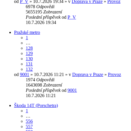
od
P_V
» 10.7.2026 19:34 » v
Doprava v Praze
»
Provoz
6978
Odpovědi
5655195
Zobrazení
Poslední příspěvek
od
P_V
10.7.2026 19:34
Pražské metro
1
…
128
129
130
131
132
od
9001
» 10.7.2026 11:21 » v
Doprava v Praze
»
Provoz
1974
Odpovědi
1643698
Zobrazení
Poslední příspěvek
od
9001
10.7.2026 11:21
Škoda 14T (Porschetra)
1
…
556
557