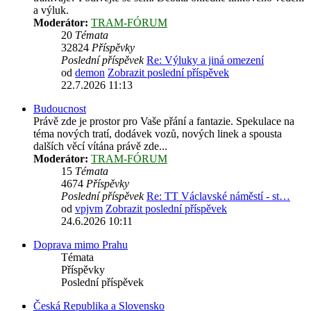
a výluk.
Moderátor:
TRAM-FÓRUM
20
Témata
32824
Příspěvky
Poslední příspěvek
Re: Výluky a jiná omezení
od
demon
Zobrazit poslední příspěvek
22.7.2026 11:13
Budoucnost
Právě zde je prostor pro Vaše přání a fantazie. Spekulace na
téma nových tratí, dodávek vozů, nových linek a spousta
dalších věcí vítána právě zde...
Moderátor:
TRAM-FÓRUM
15
Témata
4674
Příspěvky
Poslední příspěvek
Re: TT Václavské náměstí - st…
od
vpjvm
Zobrazit poslední příspěvek
24.6.2026 10:11
Doprava mimo Prahu
Témata
Příspěvky
Poslední příspěvek
Česká Republika a Slovensko