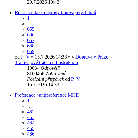
20.7.2026 10:43
Rekonstrukce a opravy tramvajových tratí
1
…
665
666
667
668
669
od
P_V
» 15.7.2026 14:33 » v
Doprava v Praze
»
Tramvajové tratě a infrastruktura
10034
Odpovědi
8160466
Zobrazení
Poslední příspěvek
od
P_V
15.7.2026 14:33
Preference / antipreference MHD
1
…
462
463
464
465
466