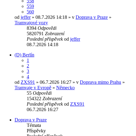
558
559
560
od
jeffer
» 08.7.2026 14:18 » v
Doprava v Praze
»
Tramvajové vozy
8394
Odpovědi
5820791
Zobrazení
Poslední příspěvek
od
jeffer
08.7.2026 14:18
(D) Berlín
1
2
3
4
od
ZXS91
» 06.7.2026 16:27 » v
Doprava mimo Prahu
»
Tramvaje v Evropě
»
Německo
55
Odpovědi
154322
Zobrazení
Poslední příspěvek
od
ZXS91
06.7.2026 16:27
Doprava v Praze
Témata
Příspěvky