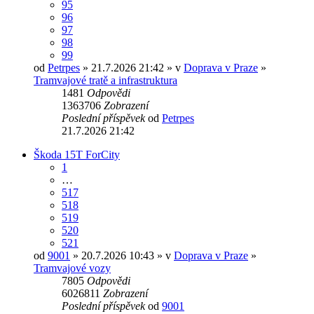
95
96
97
98
99
od
Petrpes
» 21.7.2026 21:42 » v
Doprava v Praze
»
Tramvajové tratě a infrastruktura
1481
Odpovědi
1363706
Zobrazení
Poslední příspěvek
od
Petrpes
21.7.2026 21:42
Škoda 15T ForCity
1
…
517
518
519
520
521
od
9001
» 20.7.2026 10:43 » v
Doprava v Praze
»
Tramvajové vozy
7805
Odpovědi
6026811
Zobrazení
Poslední příspěvek
od
9001