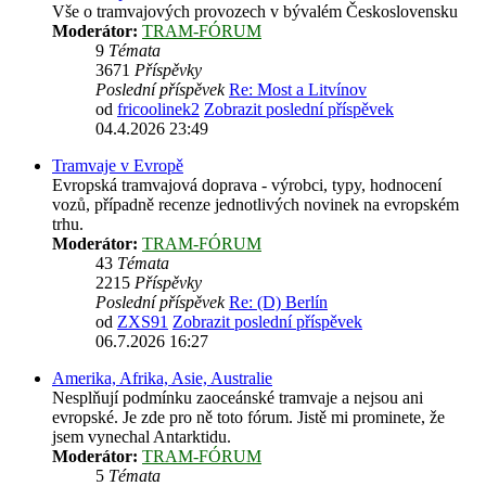
Vše o tramvajových provozech v bývalém Československu
Moderátor:
TRAM-FÓRUM
9
Témata
3671
Příspěvky
Poslední příspěvek
Re: Most a Litvínov
od
fricoolinek2
Zobrazit poslední příspěvek
04.4.2026 23:49
Tramvaje v Evropě
Evropská tramvajová doprava - výrobci, typy, hodnocení
vozů, případně recenze jednotlivých novinek na evropském
trhu.
Moderátor:
TRAM-FÓRUM
43
Témata
2215
Příspěvky
Poslední příspěvek
Re: (D) Berlín
od
ZXS91
Zobrazit poslední příspěvek
06.7.2026 16:27
Amerika, Afrika, Asie, Australie
Nesplňují podmínku zaoceánské tramvaje a nejsou ani
evropské. Je zde pro ně toto fórum. Jistě mi prominete, že
jsem vynechal Antarktidu.
Moderátor:
TRAM-FÓRUM
5
Témata