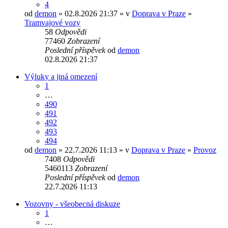
4
od
demon
» 02.8.2026 21:37 » v
Doprava v Praze
»
Tramvajové vozy
58
Odpovědi
77460
Zobrazení
Poslední příspěvek
od
demon
02.8.2026 21:37
Výluky a jiná omezení
1
…
490
491
492
493
494
od
demon
» 22.7.2026 11:13 » v
Doprava v Praze
»
Provoz
7408
Odpovědi
5460113
Zobrazení
Poslední příspěvek
od
demon
22.7.2026 11:13
Vozovny - všeobecná diskuze
1
…