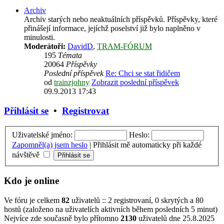
Archiv
Archiv starých nebo neaktuálních příspěvků. Příspěvky, které
přinášejí informace, jejíchž poselství již bylo naplněno v
minulosti.
Moderátoři:
DavidD
,
TRAM-FÓRUM
195
Témata
20064
Příspěvky
Poslední příspěvek
Re: Chci se stat řidičem
od
trainzjohny
Zobrazit poslední příspěvek
09.9.2013 17:43
Přihlásit se
•
Registrovat
Uživatelské jméno:
Heslo:
Zapomněl(a) jsem heslo
|
Přihlásit mě automaticky při každé
návštěvě
Kdo je online
Ve fóru je celkem
82
uživatelů :: 2 registrovaní, 0 skrytých a 80
hostů (založeno na uživatelích aktivních během posledních 5 minut)
Nejvíce zde současně bylo přítomno
2130
uživatelů dne 25.8.2025