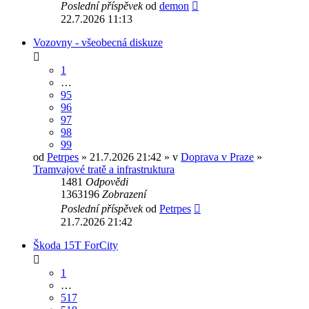
Poslední příspěvek
od
demon
22.7.2026 11:13
Vozovny - všeobecná diskuze
1
…
95
96
97
98
99
od
Petrpes
» 21.7.2026 21:42 » v
Doprava v Praze
»
Tramvajové tratě a infrastruktura
1481
Odpovědi
1363196
Zobrazení
Poslední příspěvek
od
Petrpes
21.7.2026 21:42
Škoda 15T ForCity
1
…
517