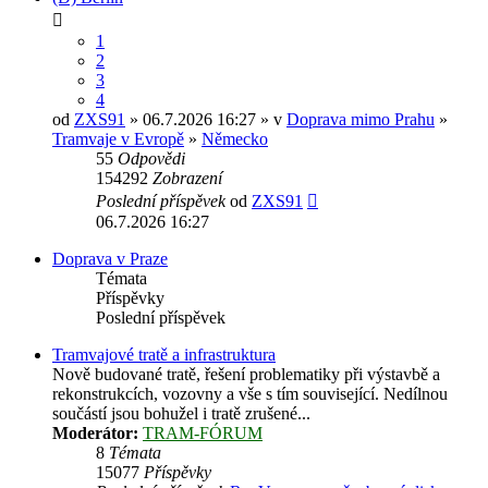
1
2
3
4
od
ZXS91
» 06.7.2026 16:27 » v
Doprava mimo Prahu
»
Tramvaje v Evropě
»
Německo
55
Odpovědi
154292
Zobrazení
Poslední příspěvek
od
ZXS91
06.7.2026 16:27
Doprava v Praze
Témata
Příspěvky
Poslední příspěvek
Tramvajové tratě a infrastruktura
Nově budované tratě, řešení problematiky při výstavbě a
rekonstrukcích, vozovny a vše s tím související. Nedílnou
součástí jsou bohužel i tratě zrušené...
Moderátor:
TRAM-FÓRUM
8
Témata
15077
Příspěvky