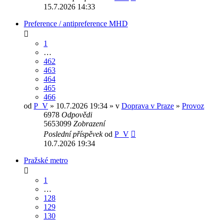
15.7.2026 14:33
Preference / antipreference MHD
1
…
462
463
464
465
466
od
P_V
» 10.7.2026 19:34 » v
Doprava v Praze
»
Provoz
6978
Odpovědi
5653099
Zobrazení
Poslední příspěvek
od
P_V
10.7.2026 19:34
Pražské metro
1
…
128
129
130