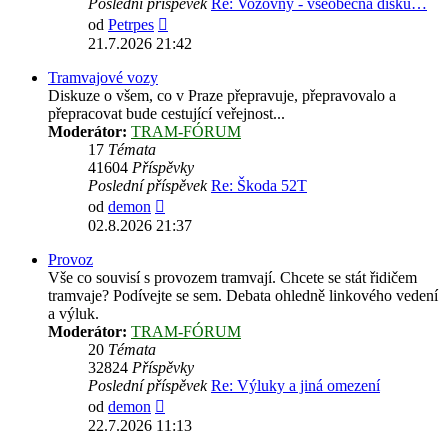
Poslední příspěvek
Re: Vozovny - všeobecná disku…
Zobrazit
od
Petrpes
poslední
21.7.2026 21:42
příspěvek
Tramvajové vozy
Diskuze o všem, co v Praze přepravuje, přepravovalo a
přepracovat bude cestující veřejnost...
Moderátor:
TRAM-FÓRUM
17
Témata
41604
Příspěvky
Poslední příspěvek
Re: Škoda 52T
Zobrazit
od
demon
poslední
02.8.2026 21:37
příspěvek
Provoz
Vše co souvisí s provozem tramvají. Chcete se stát řidičem
tramvaje? Podívejte se sem. Debata ohledně linkového vedení
a výluk.
Moderátor:
TRAM-FÓRUM
20
Témata
32824
Příspěvky
Poslední příspěvek
Re: Výluky a jiná omezení
Zobrazit
od
demon
poslední
22.7.2026 11:13
příspěvek