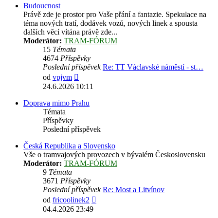
Budoucnost
Právě zde je prostor pro Vaše přání a fantazie. Spekulace na
téma nových tratí, dodávek vozů, nových linek a spousta
dalších věcí vítána právě zde...
Moderátor:
TRAM-FÓRUM
15
Témata
4674
Příspěvky
Poslední příspěvek
Re: TT Václavské náměstí - st…
Zobrazit
od
vpjvm
poslední
24.6.2026 10:11
příspěvek
Doprava mimo Prahu
Témata
Příspěvky
Poslední příspěvek
Česká Republika a Slovensko
Vše o tramvajových provozech v bývalém Československu
Moderátor:
TRAM-FÓRUM
9
Témata
3671
Příspěvky
Poslední příspěvek
Re: Most a Litvínov
Zobrazit
od
fricoolinek2
poslední
04.4.2026 23:49
příspěvek