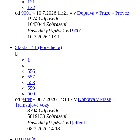
131
132
od
9001
» 10.7.2026 11:21 » v
Doprava v Praze
»
Provoz
1974
Odpovědi
1643044
Zobrazení
Poslední příspěvek
od
9001
10.7.2026 11:21
Škoda 14T (Porschetra)
1
…
556
557
558
559
560
od
jeffer
» 08.7.2026 14:18 » v
Doprava v Praze
»
Tramvajové vozy
8394
Odpovědi
5819133
Zobrazení
Poslední příspěvek
od
jeffer
08.7.2026 14:18
(D) Berlín