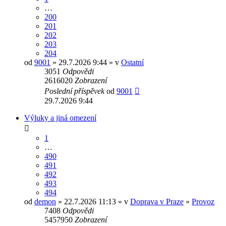
…
200
201
202
203
204
od
9001
» 29.7.2026 9:44 » v
Ostatní
3051
Odpovědi
2616020
Zobrazení
Poslední příspěvek
od
9001
29.7.2026 9:44
Výluky a jiná omezení
1
…
490
491
492
493
494
od
demon
» 22.7.2026 11:13 » v
Doprava v Praze
»
Provoz
7408
Odpovědi
5457950
Zobrazení