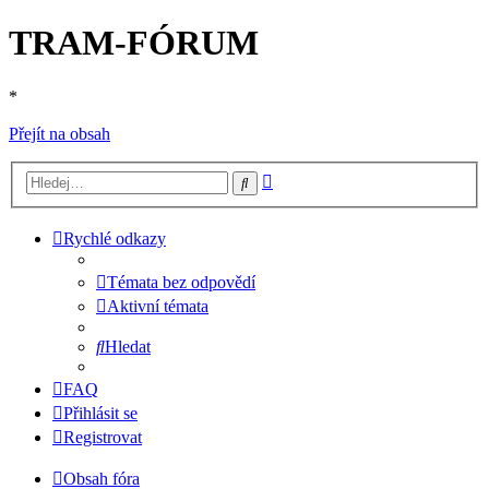
TRAM-FÓRUM
*
Přejít na obsah
Pokročilé
Hledat
hledání
Rychlé odkazy
Témata bez odpovědí
Aktivní témata
Hledat
FAQ
Přihlásit se
Registrovat
Obsah fóra