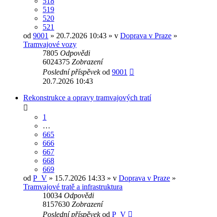
518
519
520
521
od
9001
» 20.7.2026 10:43 » v
Doprava v Praze
»
Tramvajové vozy
7805
Odpovědi
6024375
Zobrazení
Poslední příspěvek
od
9001
20.7.2026 10:43
Rekonstrukce a opravy tramvajových tratí
1
…
665
666
667
668
669
od
P_V
» 15.7.2026 14:33 » v
Doprava v Praze
»
Tramvajové tratě a infrastruktura
10034
Odpovědi
8157630
Zobrazení
Poslední příspěvek
od
P_V