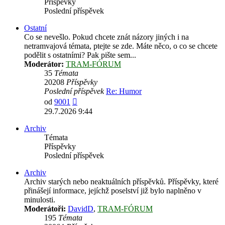
Příspěvky
Poslední příspěvek
Ostatní
Co se nevešlo. Pokud chcete znát názory jiných i na
netramvajová témata, ptejte se zde. Máte něco, o co se chcete
podělit s ostatními? Pak pište sem...
Moderátor:
TRAM-FÓRUM
35
Témata
20208
Příspěvky
Poslední příspěvek
Re: Humor
Zobrazit
od
9001
poslední
29.7.2026 9:44
příspěvek
Archiv
Témata
Příspěvky
Poslední příspěvek
Archiv
Archiv starých nebo neaktuálních příspěvků. Příspěvky, které
přinášejí informace, jejíchž poselství již bylo naplněno v
minulosti.
Moderátoři:
DavidD
,
TRAM-FÓRUM
195
Témata