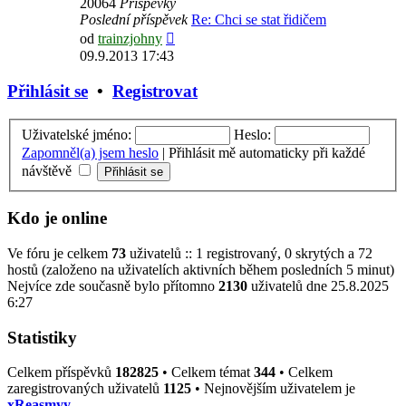
20064
Příspěvky
Poslední příspěvek
Re: Chci se stat řidičem
Zobrazit
od
trainzjohny
poslední
09.9.2013 17:43
příspěvek
Přihlásit se
•
Registrovat
Uživatelské jméno:
Heslo:
Zapomněl(a) jsem heslo
|
Přihlásit mě automaticky při každé
návštěvě
Kdo je online
Ve fóru je celkem
73
uživatelů :: 1 registrovaný, 0 skrytých a 72
hostů (založeno na uživatelích aktivních během posledních 5 minut)
Nejvíce zde současně bylo přítomno
2130
uživatelů dne 25.8.2025
6:27
Statistiky
Celkem příspěvků
182825
• Celkem témat
344
• Celkem
zaregistrovaných uživatelů
1125
• Nejnovějším uživatelem je
xReasmyy