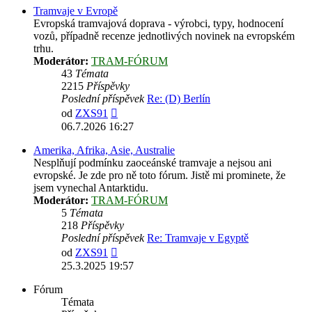
Tramvaje v Evropě
Evropská tramvajová doprava - výrobci, typy, hodnocení
vozů, případně recenze jednotlivých novinek na evropském
trhu.
Moderátor:
TRAM-FÓRUM
43
Témata
2215
Příspěvky
Poslední příspěvek
Re: (D) Berlín
Zobrazit
od
ZXS91
poslední
06.7.2026 16:27
příspěvek
Amerika, Afrika, Asie, Australie
Nesplňují podmínku zaoceánské tramvaje a nejsou ani
evropské. Je zde pro ně toto fórum. Jistě mi prominete, že
jsem vynechal Antarktidu.
Moderátor:
TRAM-FÓRUM
5
Témata
218
Příspěvky
Poslední příspěvek
Re: Tramvaje v Egyptě
Zobrazit
od
ZXS91
poslední
25.3.2025 19:57
příspěvek
Fórum
Témata