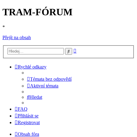
TRAM-FÓRUM
*
Přejít na obsah
Pokročilé
Hledat
hledání
Rychlé odkazy
Témata bez odpovědí
Aktivní témata
Hledat
FAQ
Přihlásit se
Registrovat
Obsah fóra