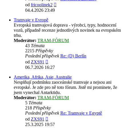
Zobrazit
od
fricoolinek2
poslední
04.4.2026 23:49
příspěvek
Tramvaje v Evropě
Evropská tramvajová doprava - výrobci, typy, hodnocení
vozů, případně recenze jednotlivých novinek na evropském
trhu.
Moderátor:
TRAM-FÓRUM
43
Témata
2215
Příspěvky
Poslední příspěvek
Re: (D) Berlín
Zobrazit
od
ZXS91
poslední
06.7.2026 16:27
příspěvek
Amerika, Afrika, Asie, Australie
Nesplňují podmínku zaoceánské tramvaje a nejsou ani
evropské. Je zde pro ně toto fórum. Jistě mi prominete, že
jsem vynechal Antarktidu.
Moderátor:
TRAM-FÓRUM
5
Témata
218
Příspěvky
Poslední příspěvek
Re: Tramvaje v Egyptě
Zobrazit
od
ZXS91
poslední
25.3.2025 19:57