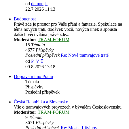
Zobrazit
od
demon
poslední
22.7.2026 11:13
příspěvek
Budoucnost
Právě zde je prostor pro Vaše přání a fantazie. Spekulace na
téma nových tratí, dodávek vozů, nových linek a spousta
dalších věcí vítána právě zde...
Moderátor:
TRAM-FÓRUM
15
Témata
4677
Příspěvky
Poslední příspěvek
Re: Nové tramvajové tratě
Zobrazit
od
P_V
poslední
09.8.2026 13:18
příspěvek
Doprava mimo Prahu
Témata
Příspěvky
Poslední příspěvek
Česká Republika a Slovensko
Vše o tramvajových provozech v bývalém Československu
Moderátor:
TRAM-FÓRUM
9
Témata
3671
Příspěvky
Poslední příspěvek
Re: Most a Litvínov