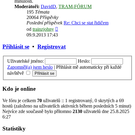
minulosti.
Moderátoři:
DavidD
,
TRAM-FÓRUM
195
Témata
20064
Příspěvky
Poslední příspěvek
Re: Chci se stat řidičem
Zobrazit
od
trainzjohny
poslední
09.9.2013 17:43
příspěvek
Přihlásit se
•
Registrovat
Uživatelské jméno:
Heslo:
Zapomněl(a) jsem heslo
|
Přihlásit mě automaticky při každé
návštěvě
Kdo je online
Ve fóru je celkem
70
uživatelů :: 1 registrovaný, 0 skrytých a 69
hostů (založeno na uživatelích aktivních během posledních 5 minut)
Nejvíce zde současně bylo přítomno
2130
uživatelů dne 25.8.2025
6:27
Statistiky