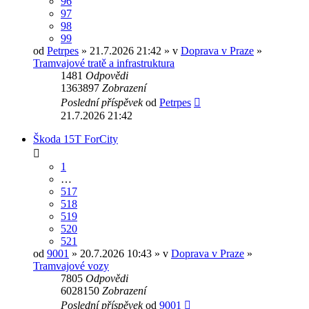
96
97
98
99
od
Petrpes
» 21.7.2026 21:42 » v
Doprava v Praze
»
Tramvajové tratě a infrastruktura
1481
Odpovědi
1363897
Zobrazení
Poslední příspěvek
od
Petrpes
21.7.2026 21:42
Škoda 15T ForCity
1
…
517
518
519
520
521
od
9001
» 20.7.2026 10:43 » v
Doprava v Praze
»
Tramvajové vozy
7805
Odpovědi
6028150
Zobrazení
Poslední příspěvek
od
9001