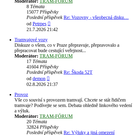
Moderátor:
TRAM-FÓRUM
8
Témata
15077
Příspěvky
Poslední příspěvek
Re: Vozovny - všeobecná disku…
Zobrazit
od
Petrpes
poslední
21.7.2026 21:42
příspěvek
Tramvajové vozy
Diskuze o všem, co v Praze přepravuje, přepravovalo a
přepracovat bude cestující veřejnost...
Moderátor:
TRAM-FÓRUM
17
Témata
41604
Příspěvky
Poslední příspěvek
Re: Škoda 52T
Zobrazit
od
demon
poslední
02.8.2026 21:37
příspěvek
Provoz
Vše co souvisí s provozem tramvají. Chcete se stát řidičem
tramvaje? Podívejte se sem. Debata ohledně linkového vedení
a výluk.
Moderátor:
TRAM-FÓRUM
20
Témata
32824
Příspěvky
Poslední příspěvek
Re: Výluky a jiná omezení