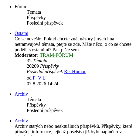
příspěvek
Fórum
Témata
Příspěvky
Poslední příspěvek
Ostatní
Co se nevešlo. Pokud chcete znát názory jiných i na
netramvajová témata, ptejte se zde. Máte něco, o co se chcete
podělit s ostatními? Pak pište sem...
Moderátor:
TRAM-FÓRUM
35
Témata
20209
Příspěvky
Poslední příspěvek
Re: Humor
Zobrazit
od
P_V
poslední
07.8.2026 14:24
příspěvek
Archiv
Témata
Příspěvky
Poslední příspěvek
Archiv
Archiv starých nebo neaktuálních příspěvků. Příspěvky, které
přinášejí informace, jejíchž poselství již bylo naplněno v