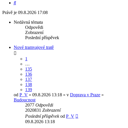
Hledat
Právě je 09.8.2026 17:08
Nedávná témata
Odpovědi
Zobrazení
Poslední příspěvek
Nové tramvajové tratě
1
…
135
136
137
138
139
od
P_V
» 09.8.2026 13:18 » v
Doprava v Praze
»
Budoucnost
2077
Odpovědi
2020831
Zobrazení
Poslední příspěvek
od
P_V
09.8.2026 13:18