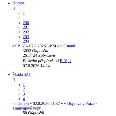
Humor
1
…
200
201
202
203
204
od
P_V
» 07.8.2026 14:24 » v
Ostatní
3052
Odpovědi
2617724
Zobrazení
Poslední příspěvek
od
P_V
07.8.2026 14:24
Škoda 52T
1
2
3
4
od
demon
» 02.8.2026 21:37 » v
Doprava v Praze
»
Tramvajové vozy
58
Odpovědi