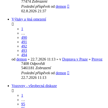
77474
Zobrazení
Poslední příspěvek
od
demon
02.8.2026 21:37
Výluky a jiná omezení
1
…
490
491
492
493
494
od
demon
» 22.7.2026 11:13 » v
Doprava v Praze
»
Provoz
7408
Odpovědi
5461181
Zobrazení
Poslední příspěvek
od
demon
22.7.2026 11:13
Vozovny - všeobecná diskuze
1
…
95