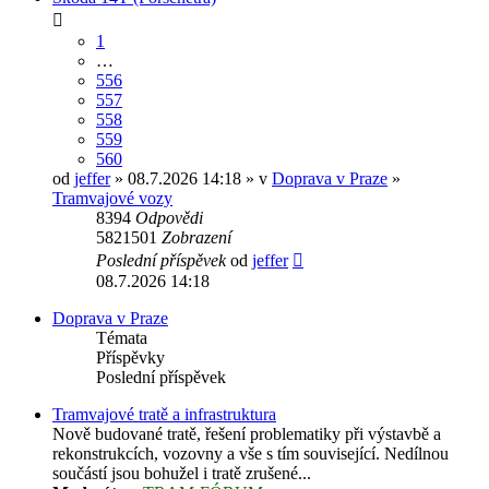
1
…
556
557
558
559
560
od
jeffer
» 08.7.2026 14:18 » v
Doprava v Praze
»
Tramvajové vozy
8394
Odpovědi
5821501
Zobrazení
Poslední příspěvek
od
jeffer
08.7.2026 14:18
Doprava v Praze
Témata
Příspěvky
Poslední příspěvek
Tramvajové tratě a infrastruktura
Nově budované tratě, řešení problematiky při výstavbě a
rekonstrukcích, vozovny a vše s tím související. Nedílnou
součástí jsou bohužel i tratě zrušené...