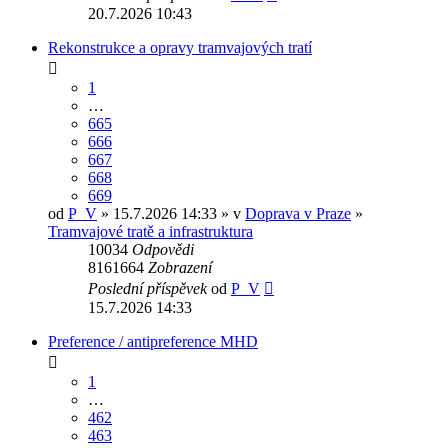
20.7.2026 10:43
Rekonstrukce a opravy tramvajových tratí
1
…
665
666
667
668
669
od
P_V
» 15.7.2026 14:33 » v
Doprava v Praze
»
Tramvajové tratě a infrastruktura
10034
Odpovědi
8161664
Zobrazení
Poslední příspěvek
od
P_V
15.7.2026 14:33
Preference / antipreference MHD
1
…
462
463