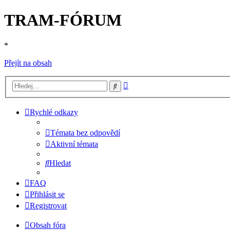
TRAM-FÓRUM
*
Přejít na obsah
Pokročilé
Hledat
hledání
Rychlé odkazy
Témata bez odpovědí
Aktivní témata
Hledat
FAQ
Přihlásit se
Registrovat
Obsah fóra