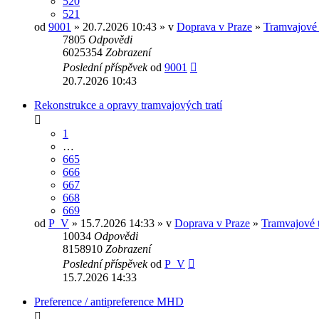
520
521
od
9001
» 20.7.2026 10:43 » v
Doprava v Praze
»
Tramvajové
7805
Odpovědi
6025354
Zobrazení
Poslední příspěvek
od
9001
20.7.2026 10:43
Rekonstrukce a opravy tramvajových tratí
1
…
665
666
667
668
669
od
P_V
» 15.7.2026 14:33 » v
Doprava v Praze
»
Tramvajové tr
10034
Odpovědi
8158910
Zobrazení
Poslední příspěvek
od
P_V
15.7.2026 14:33
Preference / antipreference MHD