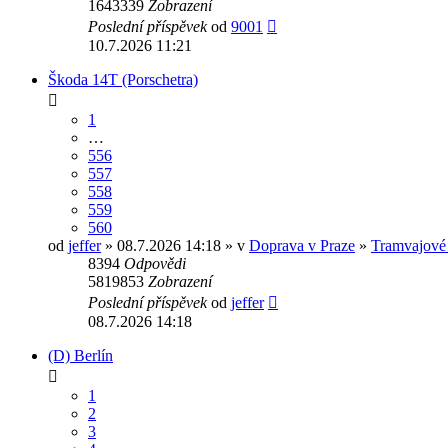
1643339
Zobrazení
Poslední příspěvek
od
9001
10.7.2026 11:21
Škoda 14T (Porschetra)
1
…
556
557
558
559
560
od
jeffer
» 08.7.2026 14:18 » v
Doprava v Praze
»
Tramvajové
8394
Odpovědi
5819853
Zobrazení
Poslední příspěvek
od
jeffer
08.7.2026 14:18
(D) Berlín
1
2
3