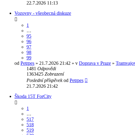
22.7.2026 11:13
Vozovny - všeobecná diskuze
1
…
95
96
97
98
99
od
Petrpes
» 21.7.2026 21:42 » v
Doprava v Praze
»
Tramvajové
1481
Odpovědi
1363425
Zobrazení
Poslední příspěvek
od
Petrpes
21.7.2026 21:42
Škoda 15T ForCity
1
…
517
518
519