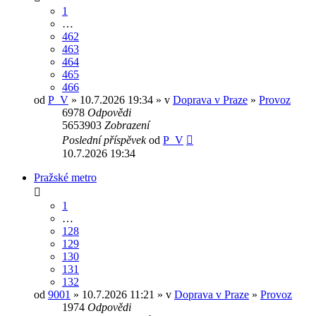
1
…
462
463
464
465
466
od
P_V
» 10.7.2026 19:34 » v
Doprava v Praze
»
Provoz
6978
Odpovědi
5653903
Zobrazení
Poslední příspěvek
od
P_V
10.7.2026 19:34
Pražské metro
1
…
128
129
130
131
132
od
9001
» 10.7.2026 11:21 » v
Doprava v Praze
»
Provoz
1974
Odpovědi