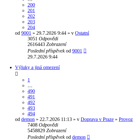
200
201
202
203
204
od
9001
» 29.7.2026 9:44 » v
Ostatní
3051
Odpovědi
2616443
Zobrazení
Poslední příspěvek
od
9001
29.7.2026 9:44
Výluky a jiná omezení
1
…
490
491
492
493
494
od
demon
» 22.7.2026 11:13 » v
Doprava v Praze
»
Provoz
7408
Odpovědi
5458829
Zobrazení
Poslední příspěvek
od
demon