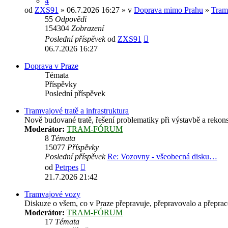
4
od
ZXS91
» 06.7.2026 16:27 » v
Doprava mimo Prahu
»
Tram
55
Odpovědi
154304
Zobrazení
Poslední příspěvek
od
ZXS91
06.7.2026 16:27
Doprava v Praze
Témata
Příspěvky
Poslední příspěvek
Tramvajové tratě a infrastruktura
Nově budované tratě, řešení problematiky při výstavbě a rekonst
Moderátor:
TRAM-FÓRUM
8
Témata
15077
Příspěvky
Poslední příspěvek
Re: Vozovny - všeobecná disku…
Zobrazit
od
Petrpes
poslední
21.7.2026 21:42
příspěvek
Tramvajové vozy
Diskuze o všem, co v Praze přepravuje, přepravovalo a přepracov
Moderátor:
TRAM-FÓRUM
17
Témata