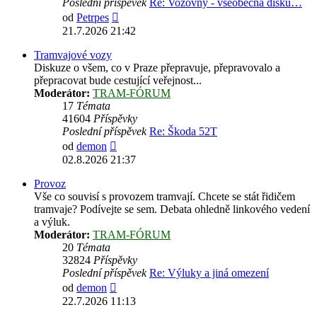
Poslední příspěvek
Re: Vozovny - všeobecná disku…
Zobrazit
od
Petrpes
poslední
21.7.2026 21:42
příspěvek
Tramvajové vozy
Diskuze o všem, co v Praze přepravuje, přepravovalo a
přepracovat bude cestující veřejnost...
Moderátor:
TRAM-FÓRUM
17
Témata
41604
Příspěvky
Poslední příspěvek
Re: Škoda 52T
Zobrazit
od
demon
poslední
02.8.2026 21:37
příspěvek
Provoz
Vše co souvisí s provozem tramvají. Chcete se stát řidičem
tramvaje? Podívejte se sem. Debata ohledně linkového vedení
a výluk.
Moderátor:
TRAM-FÓRUM
20
Témata
32824
Příspěvky
Poslední příspěvek
Re: Výluky a jiná omezení
Zobrazit
od
demon
poslední
22.7.2026 11:13
příspěvek