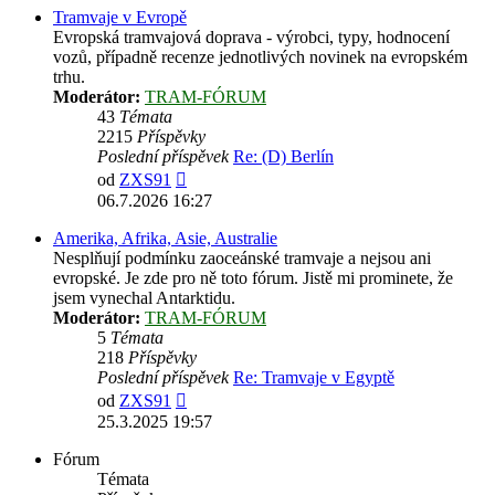
Tramvaje v Evropě
Evropská tramvajová doprava - výrobci, typy, hodnocení
vozů, případně recenze jednotlivých novinek na evropském
trhu.
Moderátor:
TRAM-FÓRUM
43
Témata
2215
Příspěvky
Poslední příspěvek
Re: (D) Berlín
Zobrazit
od
ZXS91
poslední
06.7.2026 16:27
příspěvek
Amerika, Afrika, Asie, Australie
Nesplňují podmínku zaoceánské tramvaje a nejsou ani
evropské. Je zde pro ně toto fórum. Jistě mi prominete, že
jsem vynechal Antarktidu.
Moderátor:
TRAM-FÓRUM
5
Témata
218
Příspěvky
Poslední příspěvek
Re: Tramvaje v Egyptě
Zobrazit
od
ZXS91
poslední
25.3.2025 19:57
příspěvek
Fórum
Témata