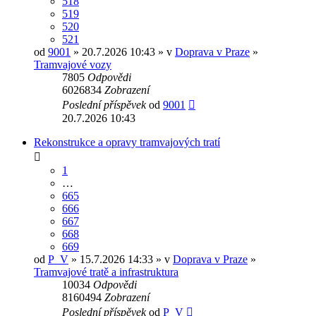
518
519
520
521
od
9001
» 20.7.2026 10:43 » v
Doprava v Praze
»
Tramvajové vozy
7805
Odpovědi
6026834
Zobrazení
Poslední příspěvek
od
9001
20.7.2026 10:43
Rekonstrukce a opravy tramvajových tratí
1
…
665
666
667
668
669
od
P_V
» 15.7.2026 14:33 » v
Doprava v Praze
»
Tramvajové tratě a infrastruktura
10034
Odpovědi
8160494
Zobrazení
Poslední příspěvek
od
P_V