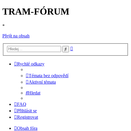
TRAM-FÓRUM
*
Přejít na obsah
Pokročilé
Hledat
hledání
Rychlé odkazy
Témata bez odpovědí
Aktivní témata
Hledat
FAQ
Přihlásit se
Registrovat
Obsah fóra