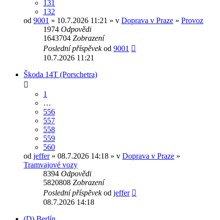
131
132
od
9001
» 10.7.2026 11:21 » v
Doprava v Praze
»
Provoz
1974
Odpovědi
1643704
Zobrazení
Poslední příspěvek
od
9001
10.7.2026 11:21
Škoda 14T (Porschetra)
1
…
556
557
558
559
560
od
jeffer
» 08.7.2026 14:18 » v
Doprava v Praze
»
Tramvajové vozy
8394
Odpovědi
5820808
Zobrazení
Poslední příspěvek
od
jeffer
08.7.2026 14:18
(D) Berlín