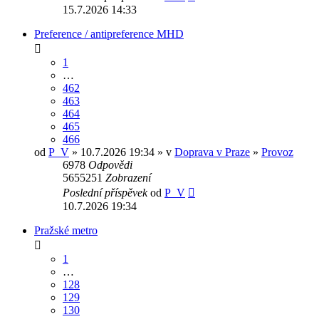
15.7.2026 14:33
Preference / antipreference MHD
1
…
462
463
464
465
466
od
P_V
» 10.7.2026 19:34 » v
Doprava v Praze
»
Provoz
6978
Odpovědi
5655251
Zobrazení
Poslední příspěvek
od
P_V
10.7.2026 19:34
Pražské metro
1
…
128
129
130