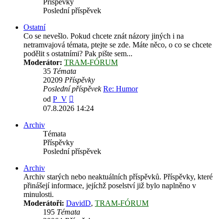
Příspěvky
Poslední příspěvek
Ostatní
Co se nevešlo. Pokud chcete znát názory jiných i na
netramvajová témata, ptejte se zde. Máte něco, o co se chcete
podělit s ostatními? Pak pište sem...
Moderátor:
TRAM-FÓRUM
35
Témata
20209
Příspěvky
Poslední příspěvek
Re: Humor
Zobrazit
od
P_V
poslední
07.8.2026 14:24
příspěvek
Archiv
Témata
Příspěvky
Poslední příspěvek
Archiv
Archiv starých nebo neaktuálních příspěvků. Příspěvky, které
přinášejí informace, jejíchž poselství již bylo naplněno v
minulosti.
Moderátoři:
DavidD
,
TRAM-FÓRUM
195
Témata