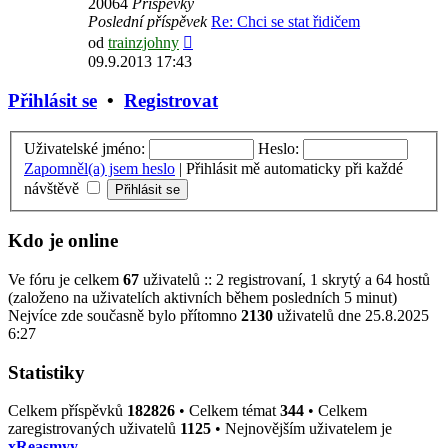
20064
Příspěvky
Poslední příspěvek
Re: Chci se stat řidičem
Zobrazit
od
trainzjohny
poslední
09.9.2013 17:43
příspěvek
Přihlásit se
•
Registrovat
Uživatelské jméno:
Heslo:
Zapomněl(a) jsem heslo
|
Přihlásit mě automaticky při každé
návštěvě
Kdo je online
Ve fóru je celkem
67
uživatelů :: 2 registrovaní, 1 skrytý a 64 hostů
(založeno na uživatelích aktivních během posledních 5 minut)
Nejvíce zde současně bylo přítomno
2130
uživatelů dne 25.8.2025
6:27
Statistiky
Celkem příspěvků
182826
• Celkem témat
344
• Celkem
zaregistrovaných uživatelů
1125
• Nejnovějším uživatelem je
xReasmyy