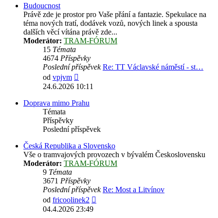
Budoucnost
Právě zde je prostor pro Vaše přání a fantazie. Spekulace na
téma nových tratí, dodávek vozů, nových linek a spousta
dalších věcí vítána právě zde...
Moderátor:
TRAM-FÓRUM
15
Témata
4674
Příspěvky
Poslední příspěvek
Re: TT Václavské náměstí - st…
Zobrazit
od
vpjvm
poslední
24.6.2026 10:11
příspěvek
Doprava mimo Prahu
Témata
Příspěvky
Poslední příspěvek
Česká Republika a Slovensko
Vše o tramvajových provozech v bývalém Československu
Moderátor:
TRAM-FÓRUM
9
Témata
3671
Příspěvky
Poslední příspěvek
Re: Most a Litvínov
Zobrazit
od
fricoolinek2
poslední
04.4.2026 23:49
příspěvek