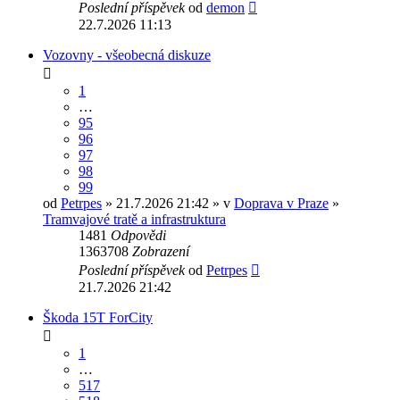
Poslední příspěvek
od
demon
22.7.2026 11:13
Vozovny - všeobecná diskuze
1
…
95
96
97
98
99
od
Petrpes
» 21.7.2026 21:42 » v
Doprava v Praze
»
Tramvajové tratě a infrastruktura
1481
Odpovědi
1363708
Zobrazení
Poslední příspěvek
od
Petrpes
21.7.2026 21:42
Škoda 15T ForCity
1
…
517