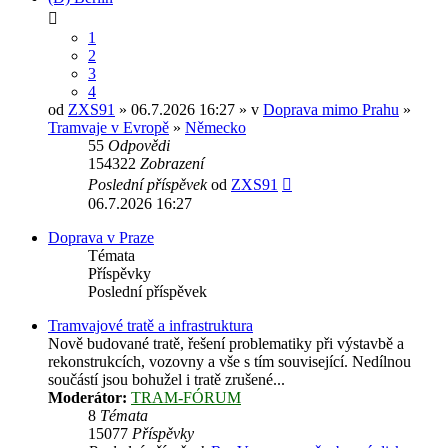
1
2
3
4
od
ZXS91
» 06.7.2026 16:27 » v
Doprava mimo Prahu
»
Tramvaje v Evropě
»
Německo
55
Odpovědi
154322
Zobrazení
Poslední příspěvek
od
ZXS91
06.7.2026 16:27
Doprava v Praze
Témata
Příspěvky
Poslední příspěvek
Tramvajové tratě a infrastruktura
Nově budované tratě, řešení problematiky při výstavbě a
rekonstrukcích, vozovny a vše s tím související. Nedílnou
součástí jsou bohužel i tratě zrušené...
Moderátor:
TRAM-FÓRUM
8
Témata
15077
Příspěvky