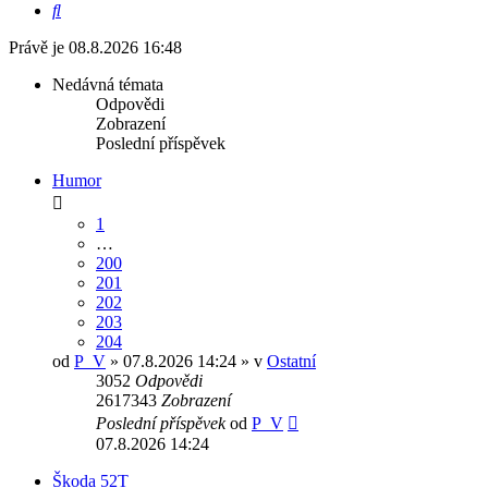
Hledat
Právě je 08.8.2026 16:48
Nedávná témata
Odpovědi
Zobrazení
Poslední příspěvek
Humor
1
…
200
201
202
203
204
od
P_V
» 07.8.2026 14:24 » v
Ostatní
3052
Odpovědi
2617343
Zobrazení
Poslední příspěvek
od
P_V
07.8.2026 14:24
Škoda 52T