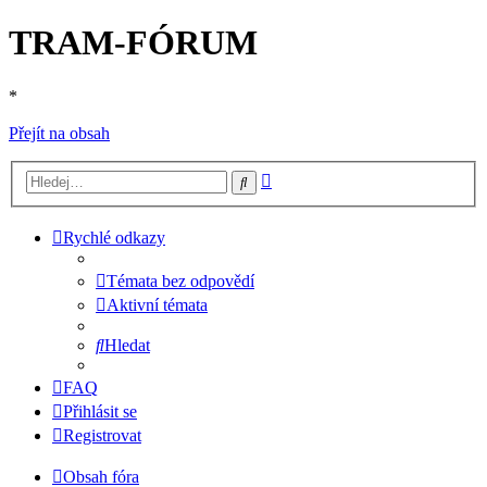
TRAM-FÓRUM
*
Přejít na obsah
Pokročilé
Hledat
hledání
Rychlé odkazy
Témata bez odpovědí
Aktivní témata
Hledat
FAQ
Přihlásit se
Registrovat
Obsah fóra