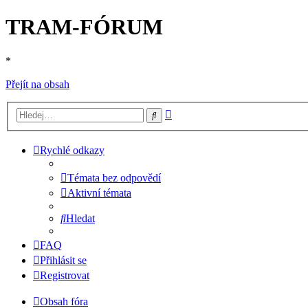
TRAM-FÓRUM
*
Přejít na obsah
Pokročilé
Hledat
hledání
Rychlé odkazy
Témata bez odpovědí
Aktivní témata
Hledat
FAQ
Přihlásit se
Registrovat
Obsah fóra