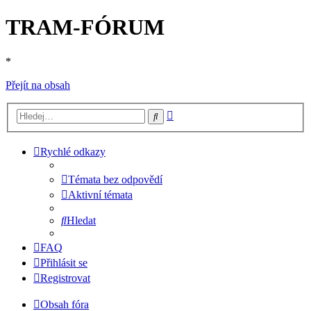
TRAM-FÓRUM
*
Přejít na obsah
Pokročilé
Hledat
hledání
Rychlé odkazy
Témata bez odpovědí
Aktivní témata
Hledat
FAQ
Přihlásit se
Registrovat
Obsah fóra