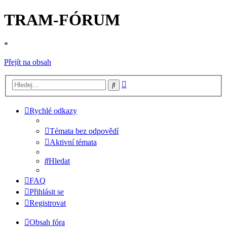
TRAM-FÓRUM
*
Přejít na obsah
Pokročilé
Hledat
hledání
Rychlé odkazy
Témata bez odpovědí
Aktivní témata
Hledat
FAQ
Přihlásit se
Registrovat
Obsah fóra