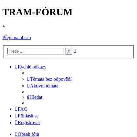
TRAM-FÓRUM
*
Přejít na obsah
Pokročilé
Hledat
hledání
Rychlé odkazy
Témata bez odpovědí
Aktivní témata
Hledat
FAQ
Přihlásit se
Registrovat
Obsah fóra