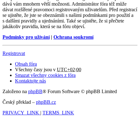
dává vám mnohem větší možnosti. Administrátor fóra též může
dávat rozšířené pravomoci registrovaným uživatelům. Před registrací
se ujistěte, že jste se obeznámili s našimi podmínkami pro použití a
s dalšími pravidly a ujednáními. Také se ujistěte, že si přečtete
jakákoliv pravidla, která se na fóru objeví.
Podmínky pro užívání
|
Ochrana soukromí
Registrovat
Obsah fóra
Všechny časy jsou v
UTC+02:00
Smazat všechny cookies z fóra
Kontaktujte nás
Založeno na
phpBB
® Forum Software © phpBB Limited
Český překlad –
phpBB.cz
PRIVACY_LINK
|
TERMS_LINK