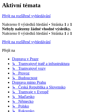
Aktivní témata
Přejít na rozšířené vyhledávání
Nalezeno 0 výsledků hledání • Stránka
1
z
1
Nebyly nalezeny žádné vhodné výsledky.
Nalezeno 0 výsledků hledání • Stránka
1
z
1
Přejít na rozšířené vyhledávání
Přejít na
Doprava v Praze
↳ Tramvajové tratě a infrastruktura
↳ Tramvajové vozy
↳ Provoz
↳ Budoucnost
Doprava mimo Prahu
↳ Česká Republika a Slovensko
↳ Tramvaje v Evropě
↳ Maďarsko
↳ Německo
↳ Polsko
↳ Rakousko