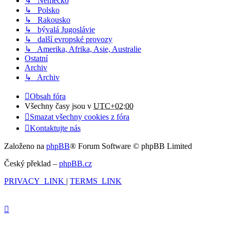
↳ Německo
↳ Polsko
↳ Rakousko
↳ bývalá Jugoslávie
↳ další evropské provozy
↳ Amerika, Afrika, Asie, Australie
Ostatní
Archiv
↳ Archiv
Obsah fóra
Všechny časy jsou v
UTC+02:00
Smazat všechny cookies z fóra
Kontaktujte nás
Založeno na
phpBB
® Forum Software © phpBB Limited
Český překlad –
phpBB.cz
PRIVACY_LINK
|
TERMS_LINK