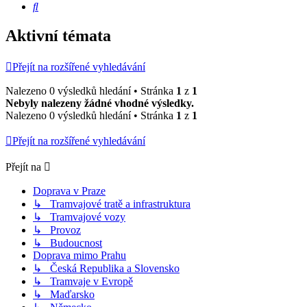
Hledat
Aktivní témata
Přejít na rozšířené vyhledávání
Nalezeno 0 výsledků hledání • Stránka
1
z
1
Nebyly nalezeny žádné vhodné výsledky.
Nalezeno 0 výsledků hledání • Stránka
1
z
1
Přejít na rozšířené vyhledávání
Přejít na
Doprava v Praze
↳ Tramvajové tratě a infrastruktura
↳ Tramvajové vozy
↳ Provoz
↳ Budoucnost
Doprava mimo Prahu
↳ Česká Republika a Slovensko
↳ Tramvaje v Evropě
↳ Maďarsko