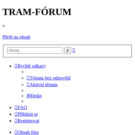
TRAM-FÓRUM
*
Přejít na obsah
Pokročilé
Hledat
hledání
Rychlé odkazy
Témata bez odpovědí
Aktivní témata
Hledat
FAQ
Přihlásit se
Registrovat
Obsah fóra